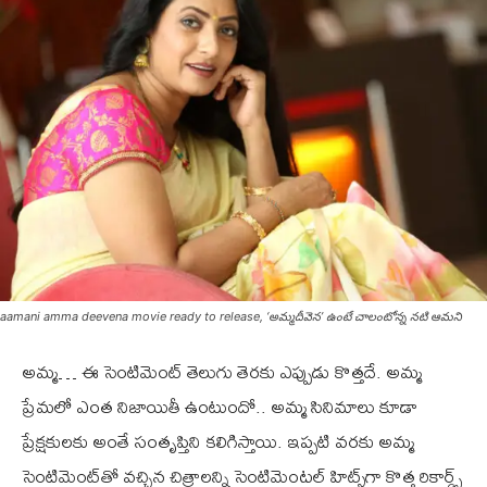
aamani amma deevena movie ready to release, ‘అమ్మదీవెన’ ఉంటే చాలంటోన్న నటి ఆమని
అమ్మ… ఈ సెంటిమెంట్ తెలుగు తెరకు ఎప్పుడు కొత్తదే. అమ్మ
ప్రేమలో ఎంత నిజాయితీ ఉంటుందో.. అమ్మ సినిమాలు కూడా
ప్రేక్షకులకు అంతే సంతృప్తిని కలిగిస్తాయి. ఇప్పటి వరకు అమ్మ
సెంటిమెంట్‌తో వచ్చిన చిత్రాలన్ని సెంటిమెంటల్ హిట్స్‌గా కొత్త రికార్డ్స్