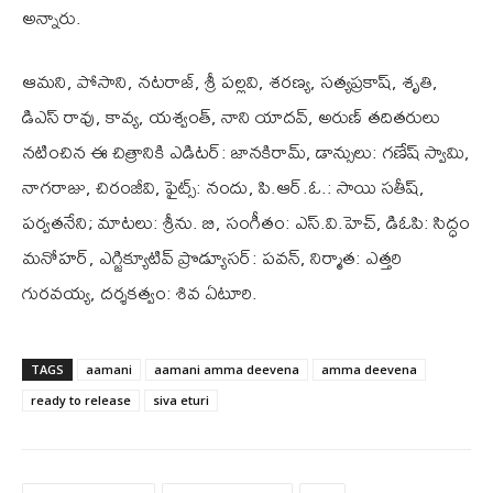
అన్నారు.
ఆమని, పోసాని, నటరాజ్, శ్రీ పల్లవి, శరణ్య, సత్యప్రకాష్, శృతి,
డిఎస్ రావు, కావ్య, యశ్వంత్, నాని యాదవ్, అరుణ్ తదితరులు
నటించిన ఈ చిత్రానికి ఎడిటర్: జానకిరామ్, డాన్సులు: గణేష్ స్వామి,
నాగరాజు, చిరంజీవి, ఫైట్స్: నందు, పి.ఆర్.ఓ.: సాయి సతీష్,
పర్వతనేని; మాటలు: శ్రీను. బి, సంగీతం: ఎస్.వి.హెచ్, డిఓపి: సిద్ధం
మనోహర్, ఎగ్జిక్యూటివ్ ప్రొడ్యూసర్: పవన్, నిర్మాత: ఎత్తరి
గుర‌వ‌య్య, దర్శకత్వం: శివ ఏటూరి.
TAGS
aamani
aamani amma deevena
amma deevena
ready to release
siva eturi