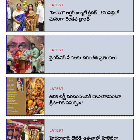
LATEST
“హివాగ” లగ్జరీ బ్యూటీ క్లినిక్.. కొంపల్లిలో
ఘనంగా రెండవ బ్రాంచ్
LATEST
వైఎస్ఎస్ సేవలకు చిరంజీవి ప్రశంసలు
LATEST
కదిరి లక్ష్మీ నరసింహునికి దాసోహమంటూ
శ్రీమాలిక సమర్పణ!
LATEST
హైదరాబాద్ టిటిడి ఉత్సవాల్లో హైలైట్‌గా