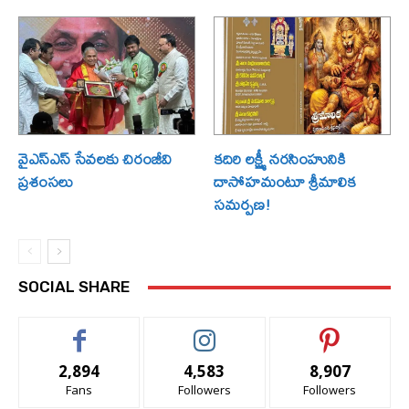
వైఎస్ఎస్ సేవలకు చిరంజీవి
కదిరి లక్ష్మీ నరసింహునికి
ప్రశంసలు
దాసోహమంటూ శ్రీమాలిక
సమర్పణ!
SOCIAL SHARE
2,894
4,583
8,907
Fans
Followers
Followers