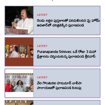
LATEST
రెండు లక్షల పుస్తకాలతో పరిమళించిన మై హోమ్
అవతార్‌లో చరిత్రకెక్కిన పురాణపండ
LATEST
Puranapanda Srinivas: ఒకే రోజు 3 మహా
క్షేత్రాలను దర్శించుకున్న పురాణపండ శ్రీనివాస్
LATEST
వేల గొంతుకల హనుమాన్ చాలీసా
పారాయణలో పురాణపండ పిలుపు