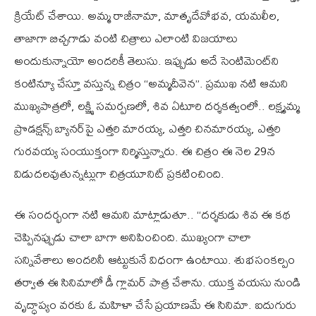
క్రియేట్ చేశాయి. అమ్మ రాజీనామా, మాతృదేవోభవ, యమలీల,
తాజాగా బిచ్చగాడు వంటి చిత్రాలు ఎలాంటి విజయాలు
అందుకున్నాయో అందరికీ తెలుసు. ఇప్పుడు అదే సెంటిమెంట్‌ని
కంటిన్యూ చేస్తూ వస్తున్న చిత్రం “అమ్మదీవెన”. ప్రముఖ నటి ఆమని
ముఖ్యపాత్రలో, లక్ష్మి స‌మ‌ర్ప‌ణలో, శివ ఏటూరి దర్శకత్వంలో.. ల‌క్ష్మ‌మ్మ
ప్రొడ‌క్ష‌న్స్ బ్యాన‌ర్‌పై ఎత్తరి మార‌య్య‌, ఎత్తరి చినమారయ్య, ఎత్తరి
గుర‌వ‌య్య సంయుక్తంగా నిర్మిస్తున్నారు. ఈ చిత్రం ఈ నెల 29న
విడుదలవుతున్నట్లుగా చిత్రయూనిట్ ప్రకటించింది.
ఈ సందర్భంగా నటి ఆమని మాట్లాడుతూ.. ‘‘దర్శకుడు శివ‌ ఈ కథ
చెప్పిన‌ప్పుడు చాలా బాగా అనిపించింది. ముఖ్యంగా చాలా
సన్నివేశాలు అందరినీ ఆట్టుకునే విధంగా ఉంటాయి. శుభ‌సంక‌ల్పం
తర్వాత ఈ సినిమాలో డీ గ్లామ‌ర్ పాత్ర చేశాను. యుక్త వయసు నుండి
వృద్ధాప్యం వరకు ఓ మహిళా చేసే ప్రయాణమే ఈ సినిమా. ఐదుగురు