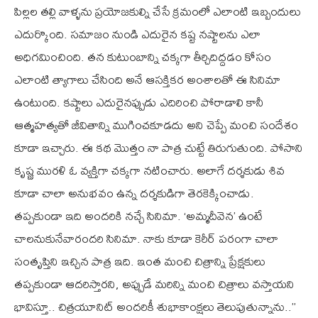
పిల్లల తల్లి వాళ్ళను ప్రయోజకుల్ని చేసే క్రమంలో ఎలాంటి ఇబ్బందులు
ఎదుర్కొంది. సమాజం నుండి ఎదురైన కష్ట నష్టాలను ఎలా
అధిగమించింది. తన కుటుంబాన్ని చక్కగా తీర్చిదిద్దడం కోసం
ఎలాంటి త్యాగాలు చేసింది అనే ఆసక్తికర అంశాలతో ఈ సినిమా
ఉంటుంది. కష్టాలు ఎదురైనప్పుడు ఎదిరించి పోరాడాలి కానీ
ఆత్మహత్యతో జీవితాన్ని ముగించకూడదు అని చెప్పే మంచి సందేశం
కూడా ఇచ్చారు. ఈ కథ మొత్తం నా పాత్ర చుట్టే తిరుగుతుంది. పోసాని
కృష్ణ మురళి ఓ వ్యక్తిగా చక్కగా నటించారు. అలాగే దర్శకుడు శివ
కూడా చాలా అనుభవం ఉన్న దర్శకుడిగా తెరకెక్కించాడు.
తప్పకుండా ఇది అందరికి నచ్చే సినిమా. ‘అమ్మదీవెన’ ఉంటే
చాలనుకునేవారందరి సినిమా. నాకు కూడా కెరీర్ పరంగా చాలా
సంతృప్తిని ఇచ్చిన పాత్ర ఇది. ఇంత మంచి చిత్రాన్ని ప్రేక్షకులు
తప్పకుండా ఆదరిస్తారని, అప్పుడే మరిన్ని మంచి చిత్రాలు వస్తాయని
భావిస్తూ.. చిత్రయూనిట్ అందరికీ శుభాకాంక్షలు తెలుపుతున్నాను..’’