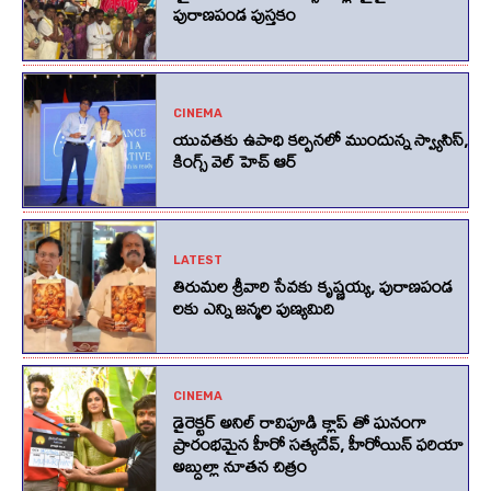
పురాణపండ పుస్తకం
CINEMA
యువతకు ఉపాధి కల్పనలో ముందున్న స్వ్యాసిస్,
కింగ్స్‌ వెల్‌ హెచ్‌ ఆర్‌
LATEST
తిరుమల శ్రీవారి సేవకు కృష్ణయ్య, పురాణపండ
లకు ఎన్ని జన్మల పుణ్యమిది
CINEMA
డైరెక్టర్ అనిల్ రావిపూడి క్లాప్ తో ఘనంగా
ప్రారంభమైన హీరో సత్యదేవ్, హీరోయిన్ ఫరియా
అబ్దుల్లా నూతన చిత్రం