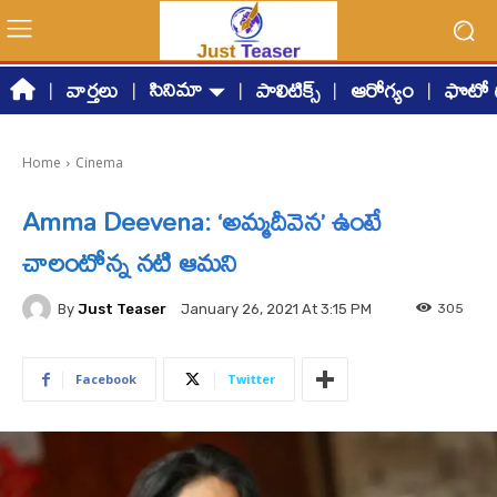
సినిమా
వార్తలు
పాలిటిక్స్
ఆరోగ్యం
ఫొటో గ
Home
Cinema
Amma Deevena: ‘అమ్మదీవెన’ ఉంటే
చాలంటోన్న నటి ఆమని
By
Just Teaser
305
January 26, 2021 At 3:15 PM
Facebook
Twitter