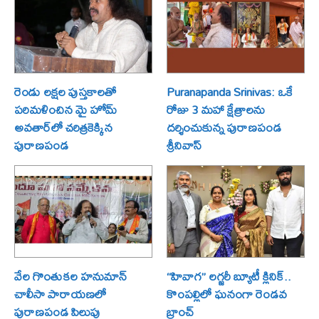
రెండు లక్షల పుస్తకాలతో
Puranapanda Srinivas: ఒకే
పరిమళించిన మై హోమ్
రోజు 3 మహా క్షేత్రాలను
అవతార్‌లో చరిత్రకెక్కిన
దర్శించుకున్న పురాణపండ
పురాణపండ
శ్రీనివాస్
వేల గొంతుకల హనుమాన్
“హివాగ” లగ్జరీ బ్యూటీ క్లినిక్..
చాలీసా పారాయణలో
కొంపల్లిలో ఘనంగా రెండవ
పురాణపండ పిలుపు
బ్రాంచ్