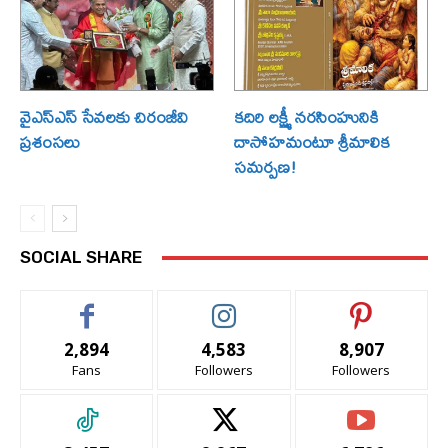
వైఎస్ఎస్ సేవలకు చిరంజీవి
కదిరి లక్ష్మీ నరసింహునికి
ప్రశంసలు
దాసోహమంటూ శ్రీమాలిక
సమర్పణ!
SOCIAL SHARE
2,894
4,583
8,907
Fans
Followers
Followers