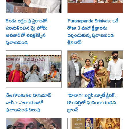
రెండు లక్షల పుస్తకాలతో
Puranapanda Srinivas: ఒకే
పరిమళించిన మై హోమ్
రోజు 3 మహా క్షేత్రాలను
అవతార్‌లో చరిత్రకెక్కిన
దర్శించుకున్న పురాణపండ
పురాణపండ
శ్రీనివాస్
వేల గొంతుకల హనుమాన్
“హివాగ” లగ్జరీ బ్యూటీ క్లినిక్..
చాలీసా పారాయణలో
కొంపల్లిలో ఘనంగా రెండవ
పురాణపండ పిలుపు
బ్రాంచ్