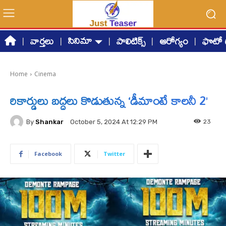
సినిమా
వార్తలు
పాలిటిక్స్
ఆరోగ్యం
ఫొటో గ
Home
Cinema
రికార్డులు బద్ధలు కొడుతున్న ‘డీమాంటే కాలనీ 2’
By
Shankar
23
October 5, 2024 At 12:29 PM
Facebook
Twitter