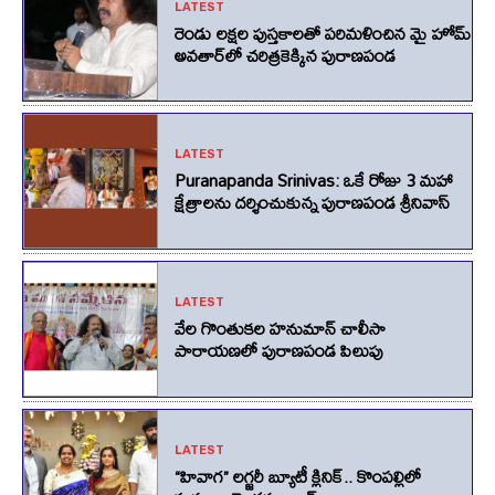
LATEST
రెండు లక్షల పుస్తకాలతో పరిమళించిన మై హోమ్
అవతార్‌లో చరిత్రకెక్కిన పురాణపండ
LATEST
Puranapanda Srinivas: ఒకే రోజు 3 మహా
క్షేత్రాలను దర్శించుకున్న పురాణపండ శ్రీనివాస్
LATEST
వేల గొంతుకల హనుమాన్ చాలీసా
పారాయణలో పురాణపండ పిలుపు
LATEST
“హివాగ” లగ్జరీ బ్యూటీ క్లినిక్.. కొంపల్లిలో