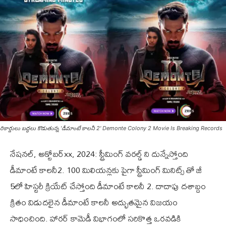
రికార్డులు బద్ధలు కొడుతున్న 'డీమాంటే కాలనీ 2' Demonte Colony 2 Movie Is Breaking Records
నేషనల్‌, అక్టోబర్‌xx, 2024: స్ట్రీమింగ్ వరల్డ్ ని దున్నేస్తోంది
డీమాంటే కాలనీ2. 100 మిలియన్లకు పైగా స్ట్రీమింగ్‌ మినిట్స్ తో జీ
5లో హిస్టరీ క్రియేట్‌ చేస్తోంది డీమాంటే కాలనీ 2. దాదాపు దశాబ్దం
క్రితం విడుదలైన డీమాంటే కాలనీ అద్భుతమైన విజయం
సాధించింది. హారర్‌ కామెడీ విభాగంలో సరికొత్త ఒరవడికి