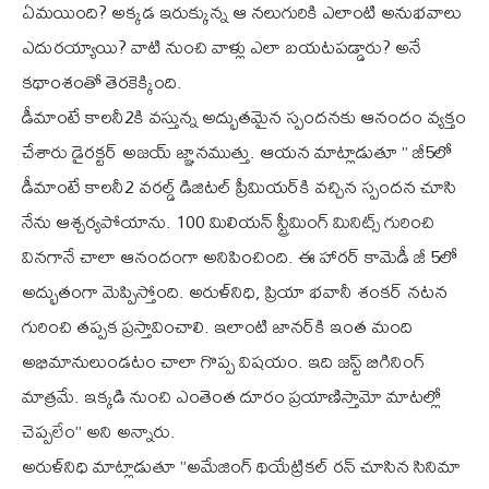
ఏమయింది? అక్కడ ఇరుక్కున్న ఆ నలుగురికి ఎలాంటి అనుభవాలు
ఎదురయ్యాయి? వాటి నుంచి వాళ్లు ఎలా బయటపడ్డారు? అనే
కథాంశంతో తెరకెక్కింది.
డీమాంటే కాలనీ2కి వస్తున్న అద్భుతమైన స్పందనకు ఆనందం వ్యక్తం
చేశారు డైరక్టర్‌ అజయ్‌ జ్ఞానముత్తు. ఆయన మాట్లాడుతూ ” జీ5లో
డీమాంటే కాలనీ2 వరల్డ్ డిజిటల్‌ ప్రీమియర్‌కి వచ్చిన స్పందన చూసి
నేను ఆశ్చర్యపోయాను. 100 మిలియన్‌ స్ట్రీమింగ్‌ మినిట్స్ గురించి
వినగానే చాలా ఆనందంగా అనిపించింది. ఈ హారర్‌ కామెడీ జీ 5లో
అద్భుతంగా మెప్పిస్తోంది. అరుళ్‌నిధి, ప్రియా భవానీ శంకర్‌ నటన
గురించి తప్పక ప్రస్తావించాలి. ఇలాంటి జానర్‌కి ఇంత మంది
అభిమానులుండటం చాలా గొప్ప విషయం. ఇది జస్ట్ బిగినింగ్‌
మాత్రమే. ఇక్కడి నుంచి ఎంతెంత దూరం ప్రయాణిస్తామో మాటల్లో
చెప్పలేం” అని అన్నారు.
అరుళ్‌నిధి మాట్లాడుతూ ”అమేజింగ్‌ థియేట్రికల్‌ రన్‌ చూసిన సినిమా