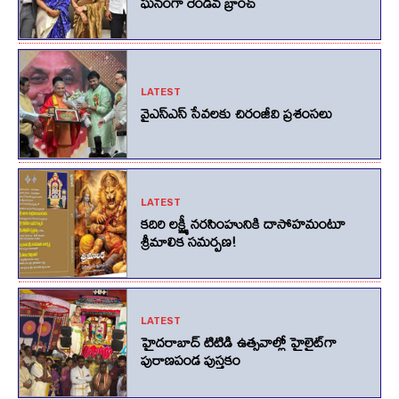
ఘనంగా రెండవ బ్రాంచ్
LATEST
వైఎస్ఎస్ సేవలకు చిరంజీవి ప్రశంసలు
LATEST
కదిరి లక్ష్మీ నరసింహునికి దాసోహమంటూ
శ్రీమాలిక సమర్పణ!
LATEST
హైదరాబాద్ టిటిడి ఉత్సవాల్లో హైలైట్‌గా
పురాణపండ పుస్తకం