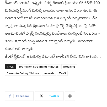
డీమాంటే కాలనీ2. ఇప్పుడు వరల్డ్ డిజిటల్‌ ప్రీమియర్‌లో జీ5లో 100
మిలియన్ల స్ట్రీమింగ్‌ మినిట్స్ దాటడం చాలా ఆనందంగా ఉంది. ఈ
ప్రయాణంలో మాతో సహకరించిన ప్రతి ఒక్కరికీ ధన్యవాదాలు. దేశ
వ్యాప్తంగా ఉన్న సినీ ప్రియులను మా ప్రాజెక్ట్ మెప్పిస్తోంది. ప్రేమతో,
అభిమానంతో ఫ్యాన్స్ పంపిస్తున్న సందేశాలు చూస్తుంటే సంబరంగా
ఉంది. ఇలాంటి గొప్ప ఆదరణ చూస్తుంటే నమ్మలేని నిజంలాగా
ఉంది” అని అన్నారు.
జీ5లో స్ట్రీమింగ్‌ అవుతున్న డీమాంటే కాలనీ2ని మీరు మిస్‌ కాకండి…
TAGS
100 million streaming minutes
Breaking
Demonte Colony 2 Movie
records
Zee5
Facebook
Twitter