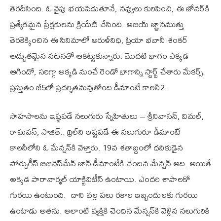
తెరదీసింది. ఓ వైపు భయపెడుతూనే, నవ్వులు కురిపించి, ఈ జోనర్‌కి
ప్రత్యేకమైన ప్రేక్షకులను క్రియేట్‌ చేసింది. అజయ్‌ జ్ఞానముత్తు
తెరకెక్కించిన ఈ సినిమాలో అరుళ్‌నిధి, ప్రియా భవానీ శంకర్‌
అద్భుతమైన నటనతో ఆకట్టుకున్నారు. మొదటి భాగం ఎక్కడ
ఆగిందో, సరిగ్గా అక్కడి నుంచే రెండో భాగాన్ని స్టార్ట్ చేశారు మేకర్స్.
ప్రస్తుతం జీ5లో ప్రదర్శితమవుతోంది డీమాంటే కాలనీ2.
సాహసాలను ఇష్టపడే నలుగురు స్నేహితులు – శ్రీనివాసన్‌, విమల్‌,
రాఘవన్‌, సాజిత్‌.. థ్రిల్‌ని ఇష్టపడే ఈ నలుగురూ డీమాంటే
కాలనీలోని ఓ మేన్షన్‌కి వెళ్తారు. 19వ శతాబ్దంలో ధనికుడైన
పోర్చుగీస్‌ బిజినెస్‌మేన్‌ జాన్‌ డీమాంటేకి చెందిన మేన్షన్‌ అది. అయితే
అక్కడ పారానార్మల్‌ యాక్టివిటీస్‌ ఉంటాయి. ఎందరి శాపాలకో
గురయి ఉంటుంది. దాని వల్ల పలు రకాల ఇబ్బందులకు గురయి
ఉంటాడు అతను. అలాంటి వ్యక్తికి చెందిన మేన్షన్‌కి వెళ్లిన నలుగురికి