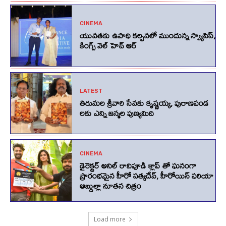
CINEMA
యువతకు ఉపాధి కల్పనలో ముందున్న స్వ్యాసిస్,
కింగ్స్‌ వెల్‌ హెచ్‌ ఆర్‌
LATEST
తిరుమల శ్రీవారి సేవకు కృష్ణయ్య, పురాణపండ
లకు ఎన్ని జన్మల పుణ్యమిది
CINEMA
డైరెక్టర్ అనిల్ రావిపూడి క్లాప్ తో ఘనంగా
ప్రారంభమైన హీరో సత్యదేవ్, హీరోయిన్ ఫరియా
అబ్దుల్లా నూతన చిత్రం
Load more