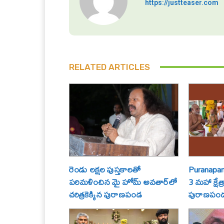
https://justteaser.com
RELATED ARTICLES
రెండు లక్షల పుస్తకాలతో
Puranapand
పరిమళించిన మై హోమ్ అవతార్‌లో
3 మహా క్షేత
చరిత్రకెక్కిన పురాణపండ
పురాణపండ శ