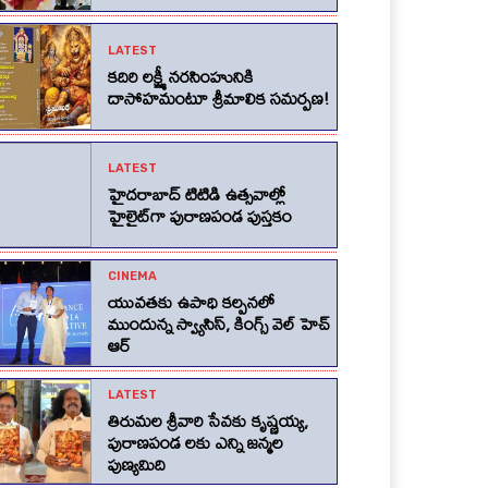
LATEST
కదిరి లక్ష్మీ నరసింహునికి
దాసోహమంటూ శ్రీమాలిక సమర్పణ!
LATEST
హైదరాబాద్ టిటిడి ఉత్సవాల్లో
హైలైట్‌గా పురాణపండ పుస్తకం
CINEMA
యువతకు ఉపాధి కల్పనలో
ముందున్న స్వ్యాసిస్, కింగ్స్‌ వెల్‌ హెచ్‌
ఆర్‌
LATEST
తిరుమల శ్రీవారి సేవకు కృష్ణయ్య,
పురాణపండ లకు ఎన్ని జన్మల
పుణ్యమిది