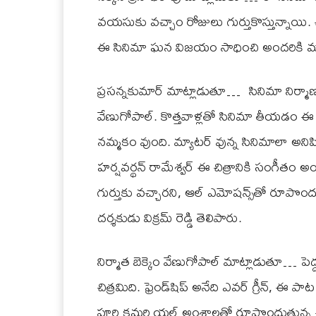
వ‌య‌సుకు వ‌చ్చాం రోజులు గుర్తుకొస్తున్నాయి
ఈ సినిమా ఘ‌న విజ‌యం సాధించి అంద‌రికి మంచ
ప్ర‌స‌న్న‌కుమార్ మాట్లాడుతూ… సినిమా నిర్మాణం మీ
వేణుగోపాల్‌. కొత్త‌వాళ్ల‌తో సినిమా తీయ‌డం 
న‌మ్మ‌కం వుంది. మ్యాట‌ర్ వున్న సినిమాలా అనిప
హ‌ర్ష‌వ‌ర్థ‌న్ రామేశ్వ‌ర్ ఈ చిత్రానికి సంగీతం అ
గుర్తుకు వ‌చ్చార‌ని, ఆల్ ఎమోష‌న్స్‌తో రూపొంద
దర్శ‌కుడు విక్ర‌మ్ రెడ్డి తెలిపారు.
నిర్మాత బెక్కెం వేణుగోపాల్ మాట్లాడుతూ… పెద్ద
చిత్ర‌మిది. ఫ్రెండ్‌షిప్ అనేది ఎవ‌ర్ గ్రీన్‌, 
పూర్తి క‌మ‌ర్షియ‌ల్ అంశాల‌తో రూపొందుతున్న ఈ