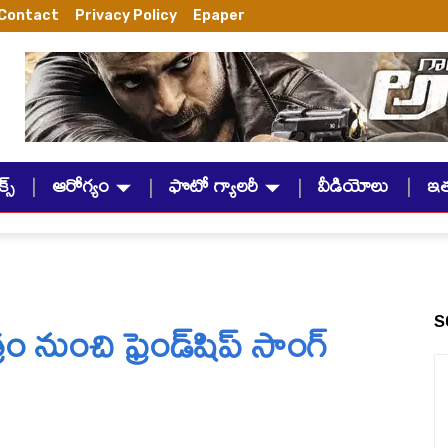
Contact
Privacy Policy
Epaper
్స్
ఆరోగ్యం
ఫొటో గ్యాలరీ
వీడియోలు
ఇ
రం నుంచి ఫ్రెండ్‌షిప్ సాంగ్
S