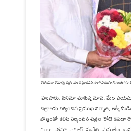
రోటి క‌ప‌డా రొమాన్స్ చిత్రం నుంచి ఫ్రెండ్‌షిప్ సాంగ్ విడుద‌ల Fr
‘హుషారు, సినిమా చూపిస్త మావ, మేం వయసుకు
చిత్రాలను నిర్మించిన ప్రముఖ నిర్మాత, లక్కీ మ
బొజ్జంతో కలిసి నిర్మించిన చిత్రం ‘రోటి కపడా ర
రంగా, సోనూ ఠాకూర్, నువ్వేక్ష, మేఘలేఖ, ఖుష్బ