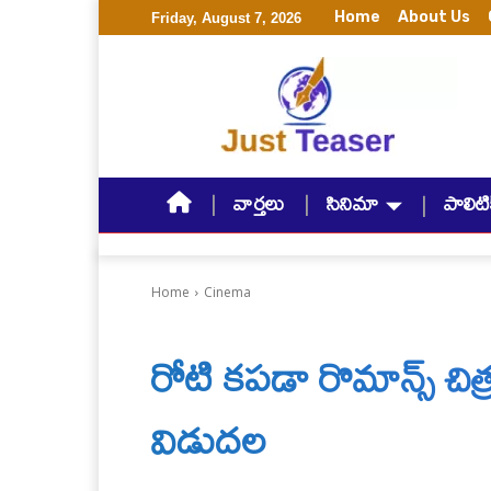
Home
About Us
Friday, August 7, 2026
వార్తలు
సినిమా
పాలిటిక
Home
Cinema
రోటి క‌ప‌డా రొమాన్స్ చిత్
విడుద‌ల