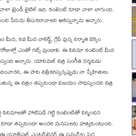
. చాలా ట్రెండీ టైటిల్ ఇది. కంటెంట్ కూడా చాలా బాగుంది.
ి పేరును తీసుక‌రావాల‌ని ఆశిస్తున్నాను అన్నారు.
ద‌, క‌థ మీద నాలెడ్జ్‌, గ్రిప్ వున్న నిర్మాత బెక్కెం
ఈ రోజుల్లో ఎంతో గ‌ట్స్ వుండాలి. ఈ సినిమా కంటెంట్ మీద
ిస్తుంది అన్నారు. యానిమ‌ల్ చిత్ర సంగీత ద‌ర్శ‌కుడు
ందించార‌ని, ఈ పాట చిత్రీక‌రిస్తున్న‌ప్పుడు నా స్నేహితులు
ుతున్న ఈ చిత్రం త‌ప్ప‌కుండా విజ‌యం సాధిస్తుంద‌ని చిత్ర
 సినిమాల‌తో పోటిప‌డే గ‌ట్టి కంటెంట్‌తో నిర్మించిన
ఈ పాట కూడా త‌ప్ప‌కుండా అంద‌రి మ‌న‌సుల‌కు హ‌త్తుకుంటుంది.
 యూత్‌ఫుల్ ఎంట‌ర్‌టైన‌ర్ ఈ స‌మ్మ‌ర్‌కు పెద్ద