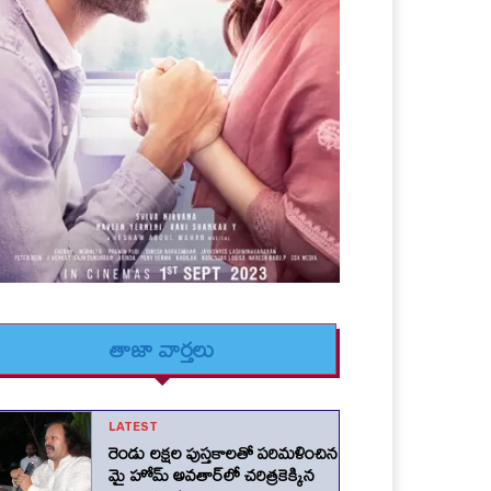
తాజా వార్తలు
LATEST
రెండు లక్షల పుస్తకాలతో పరిమళించిన
మై హోమ్ అవతార్‌లో చరిత్రకెక్కిన