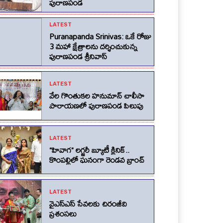
పురాణపండ
LATEST
Puranapanda Srinivas: ఒకే రోజు
3 మహా క్షేత్రాలను దర్శించుకున్న
పురాణపండ శ్రీనివాస్
LATEST
వేల గొంతుకల హనుమాన్ చాలీసా
పారాయణలో పురాణపండ పిలుపు
LATEST
“హివాగ” లగ్జరీ బ్యూటీ క్లినిక్..
కొంపల్లిలో ఘనంగా రెండవ బ్రాంచ్
LATEST
వైఎస్ఎస్ సేవలకు చిరంజీవి
ప్రశంసలు