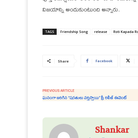
విజ‌యాన్ని అందుకుంటుంది అన్నారు.
TAGS
Friendship Song
release
Roti Kapada 
Facebook
Share
PREVIOUS ARTICLE
ఘనంగా జరిగిన “ష‌ర‌తులు వ‌ర్తిస్తాయి” ప్రీ రిలీజ్ ఈవెంట్
Shankar