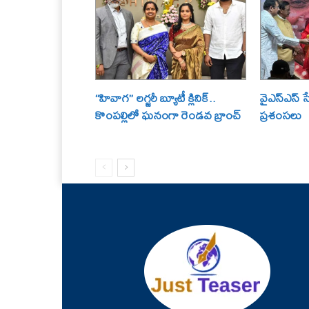
“హివాగ” లగ్జరీ బ్యూటీ క్లినిక్..
వైఎస్ఎస్ స
కొంపల్లిలో ఘనంగా రెండవ బ్రాంచ్
ప్రశంసలు