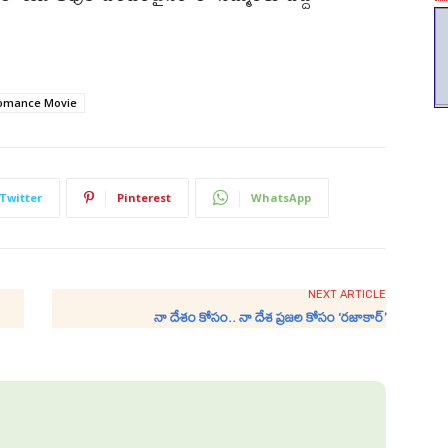
Romance Movie
Twitter
Pinterest
WhatsApp
NEXT ARTICLE
నా దేశం కోసం.. నా దేశ ప్రజల కోసం ‘రజాకార్’