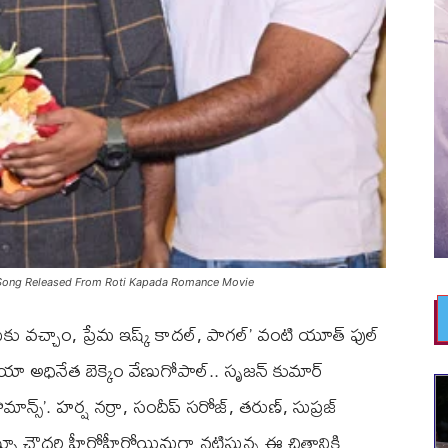
iendship Song Released From Roti Kapada Romance Movie
 వచ్చాం, ప్రేమ ఇష్క్ కాదల్, పాగల్’ వంటి యూత్ ఫుల్
ీడియా అధినేత బెక్కెం వేణుగోపాల్.. సృజన్‌ కుమార్
ొమాన్స్’. హర్ష నర్రా, సందీప్ సరోజ్, తరుణ్, సుప్రజ్
ూ చౌదరి హీరోహీరోయిన్లుగా నటిస్తున్న ఈ చిత్రానికి