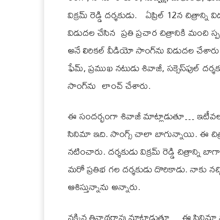
విక్రమ్ రెడ్డి దర్శకుడు. ఏప్రిల్ 12న చిత్రాన్న
విడుద‌ల చేసిన ప్ర‌తి ప్ర‌చార చిత్రానికి మంచి 
అనే లిరిక‌ల్ వీడియో సాంగ్‌ను విడుద‌ల చేశారు. 
ఫేమ్‌, ప్రముఖ న‌టుడు శివాజీ, స‌క్సెస్‌ఫుల్ ద‌ర్శ‌
సాంగ్‌ను లాంచ్ చేశారు.
ఈ సంద‌ర్భంగా శివాజీ మాట్లాడుతూ… ఇటీవ‌ల న
సినిమా ఇది. సాంగ్స్ చాలా బాగున్నాయి. ఈ చి
న‌టించారు. ద‌ర్శ‌కుడు విక్ర‌మ్ రెడ్డి చిత్రాన్ని 
మ‌రో ప్ర‌తిభ గ‌ల ద‌ర్శ‌కుడు దొరికాడు. నాకు న‌చ
ఆశిస్తున్నాను అన్నారు.
న‌క్కిన త్రినాథ‌రావు మాట్లాడుతూ… ఈ సినిమా పో