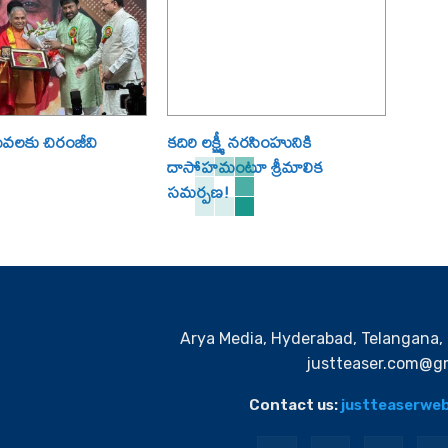
ేవలకు చిరంజీవి
కదిరి లక్ష్మీ నరసింహునికి
దాసోహమంటూ శ్రీమాలిక
సమర్పణ!
Arya Media, Hyderabad, Telangana, 
justteaser.com@gm
Contact us:
justteaserwe