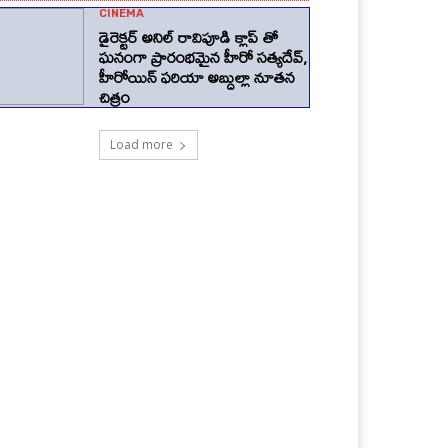
CINEMA
డైరెక్టర్ అనిల్ రావిపూడి క్లాప్ తో
ఘనంగా ప్రారంభమైన హీరో సత్యదేవ్,
హీరోయిన్ ఫరియా అబ్దుల్లా నూతన
చిత్రం
Load more