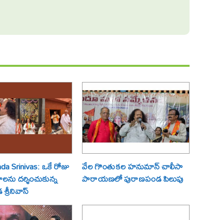
a Srinivas: ఒకే రోజు
వేల గొంతుకల హనుమాన్ చాలీసా
్రాలను దర్శించుకున్న
పారాయణలో పురాణపండ పిలుపు
్రీనివాస్