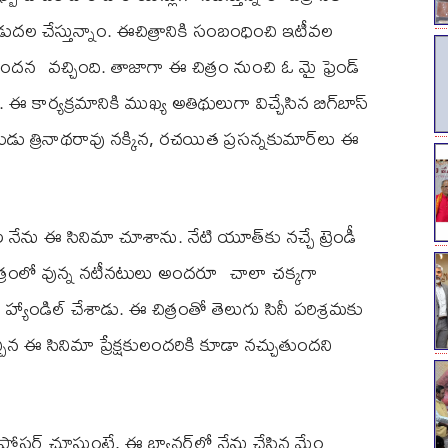
ి విడుద‌ల చేస్తున్నాం. ఈచిత్రానికి సంబంధించి ఇటీవ‌ల
స్పంద‌న వ‌చ్చింది. తాజాగా ఈ చిత్రం నుంచి ఓ మై ఫ్రెండ్
ఈ కార్య‌క్ర‌మానికి ముఖ్య అతిథులుగా విచ్చేసిన బిగ్‌బాస్
కుడు త్రినాథ‌రావు న‌క్కిన‌, ర‌చ‌యిత ప్ర‌స‌న్న‌కుమార్‌లు ఈ
ేను ఈ సినిమా చూశాను. నేటి యూత్‌కు న‌చ్చే ట్రెండీ
త్రంలో వున్న న‌టీన‌టులు అంద‌రూ చాలా చ‌క్క‌గా
బాగా హ్యాండిల్ చేశాడు. ఈ చిత్రంతో తెలుగు సినీ ప‌రిశ్ర‌మ‌కు
్చిన ఈ సినిమా ప్రేక్ష‌కులంద‌రికి కూడా న‌చ్చుతుంద‌ని
స్ట‌ర్ చూస్తుంటే, ఈ బ్యాన‌ర్‌లో నేను చేసిన మేం