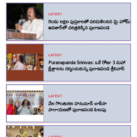
LATEST
రెండు లక్షల పుస్తకాలతో పరిమళించిన మై హోమ్
అవతార్‌లో చరిత్రకెక్కిన పురాణపండ
LATEST
Puranapanda Srinivas: ఒకే రోజు 3 మహా
క్షేత్రాలను దర్శించుకున్న పురాణపండ శ్రీనివాస్
LATEST
వేల గొంతుకల హనుమాన్ చాలీసా
పారాయణలో పురాణపండ పిలుపు