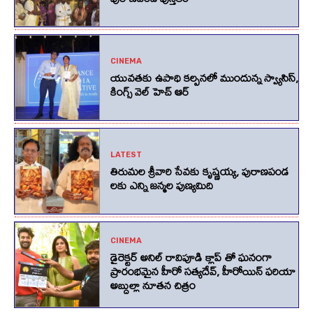
CINEMA
యువతకు ఉపాధి కల్పనలో ముందున్న స్వ్యాసిస్,
కింగ్స్‌ వెల్‌ హెచ్‌ ఆర్‌
LATEST
తిరుమల శ్రీవారి సేవకు కృష్ణయ్య, పురాణపండ
లకు ఎన్ని జన్మల పుణ్యమిది
CINEMA
డైరెక్టర్ అనిల్ రావిపూడి క్లాప్ తో ఘనంగా
ప్రారంభమైన హీరో సత్యదేవ్, హీరోయిన్ ఫరియా
అబ్దుల్లా నూతన చిత్రం