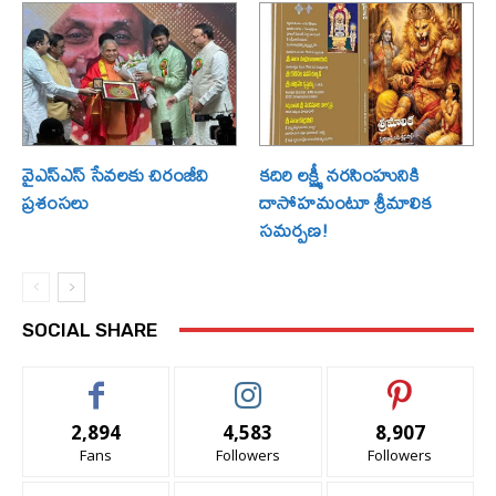
వైఎస్ఎస్ సేవలకు చిరంజీవి
కదిరి లక్ష్మీ నరసింహునికి
ప్రశంసలు
దాసోహమంటూ శ్రీమాలిక
సమర్పణ!
SOCIAL SHARE
2,894
4,583
8,907
Fans
Followers
Followers