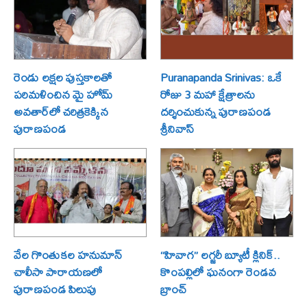
రెండు లక్షల పుస్తకాలతో
Puranapanda Srinivas: ఒకే
పరిమళించిన మై హోమ్
రోజు 3 మహా క్షేత్రాలను
అవతార్‌లో చరిత్రకెక్కిన
దర్శించుకున్న పురాణపండ
పురాణపండ
శ్రీనివాస్
వేల గొంతుకల హనుమాన్
“హివాగ” లగ్జరీ బ్యూటీ క్లినిక్..
చాలీసా పారాయణలో
కొంపల్లిలో ఘనంగా రెండవ
పురాణపండ పిలుపు
బ్రాంచ్