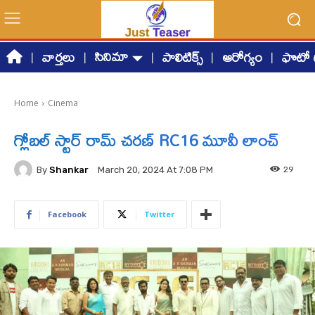
సినిమా
వార్తలు
పాలిటిక్స్
ఆరోగ్యం
ఫొటో గ
Home
Cinema
గ్లోబల్ స్టార్ రామ్ చరణ్ RC16 మూవీ లాంచ్
By
Shankar
29
March 20, 2024 At 7:08 PM
Facebook
Twitter