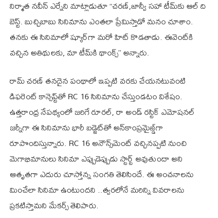
నిర్మాత నవీన్ ఎర్నేని మాట్లాడుతూ ‘‘చరణ్,జాన్వీ సహా టీమ్‌కు ఆల్ ది
బెస్ట్. బుచ్చిబాబు సినిమాను ఎంతలా ప్రేమిస్తాడో మనం చూశాం.
తనకు ఈ సినిమాలో ష్యూర్‌గా మరో హిట్ కొడతాడు. ఈవెంట్‌కి
వచ్చిన అతిథులకు, మా టీమ్‌కి థాంక్స్’’ అన్నారు.
రామ్ చ‌ర‌ణ్ త‌న‌దైన పంథాలో ఇప్ప‌టి వ‌ర‌కు చేయ‌న‌టువంటి
డిఫ‌రెంట్ కాన్సెప్ట్‌తో RC 16 సినిమాను చేస్తుండ‌టం విశేషం.
ఉత్త‌రాంధ్ర నేప‌థ్యంలో జ‌రిగే రూర‌ల్, రా అండ్ ర‌స్టిక్ ఎమోష‌న‌ల్
జ‌ర్నీగా ఈ సినిమాను భారీ బ‌డ్జెట్‌తో అన్‌కాంప్ర‌మైజ్డ్‌గా
రూపొందిస్తున్నారు. RC 16 అనౌన్స్‌మెంట్ వ‌చ్చిన‌ప్ప‌టి నుంచి
మెగాభిమానులు సినిమా ఎప్పుడెప్పుడు స్టార్ట్ అవుతుందా అని
ఆతృత‌గా ఎదురు చూస్తోన్న సంగ‌తి తెలిసిందే. ఈ అంచ‌నాల‌ను
మించేలా సినిమా ఉంటుంద‌ని ..త్వ‌ర‌లోనే మ‌రిన్ని వివ‌రాల‌ను
ప్ర‌క‌టిస్తామ‌ని మేక‌ర్స్ తెలిపారు.