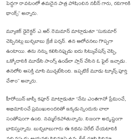
పెద్దగా రావటంలో తమదైన పాత్ర పోషించిన నవీన్ గారు, రవిగారికి
థాంక్స్’’ అన్నారు.
మ్యూజిక్ డైరెక్టర్ ఎ.ఆర్.రెమమాన్ మాట్లాడుతూ ‘‘సుకుమార్
చెప్పినట్లు బుచ్చిబాబు క్రేజీ పర్సన్. తన ఆలోచనలు గొప్పగా
ఉంటాయి. తను నన్ను కలిసినప్పుడు ఐదు సిట్యువేషన్స్ చెప్పి,
ఒక్కోదానికి మూడేసి సాంగ్స్ ఉండేలా ప్లాన్ చేసిన ఓ ఫైల్ ఇచ్చాడు.
తనలోని ఆసక్తి చూసి ముచ్చటేసింది. ఇప్పటికే మూడు ట్యూన్స్ పూర్తి
చేశాం’’ అన్నారు.
హీరోయిన్ జాన్వీ కపూర్ మాట్లాడుతూ ‘‘నేను ఎంతగానో ప్రేమించే,
అభిమానించే ప్రముఖులందరితో ఇక్కడున్నందుకు చాలా
సంతోషంగా ఉంది. నమ్మలేకపోతున్నాను. నిజంగా అదృష్టంగా
భావిస్తున్నాను. బుచ్చిబాబుగారు ఈ కథను నెరేట్ చేయటానికి
వచ్చినప్పుడు ఆయనకు సినిమాపై ఉన్న క్రేజ్ చూసి సినిమా