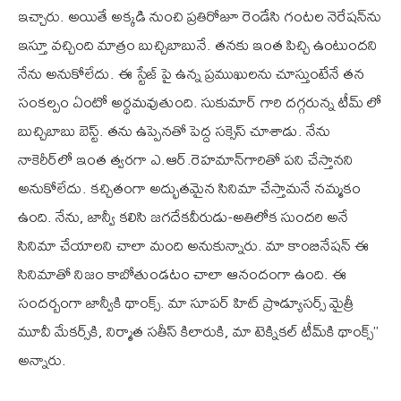
ఇచ్చారు. అయితే అక్కడి నుంచి ప్రతిరోజూ రెండేసి గంటల నెరేషన్‌ను
ఇస్తూ వచ్చింది మాత్రం బుచ్చిబాబునే. తనకు ఇంత పిచ్చి ఉంటుందని
నేను అనుకోలేదు. ఈ స్టేజ్ పై ఉన్న ప్రముఖులను చూస్తుంటేనే తన
సంకల్పం ఏంటో అర్థమవుతుంది. సుకుమార్ గారి దగ్గరున్న టీమ్ లో
బుచ్చిబాబు బెస్ట్. తను ఉప్పెనతో పెద్ద సక్సెస్ చూశాడు. నేను
నాకెరీర్‌లో ఇంత త్వరగా ఎ.ఆర్.రెహమాన్‌గారితో పని చేస్తానని
అనుకోలేదు. కచ్చితంగా అద్భుతమైన సినిమా చేస్తామనే నమ్మకం
ఉంది. నేను, జాన్వీ కలిసి జగదేకవీరుడు-అతిలోక సుందరి అనే
సినిమా చేయాలని చాలా మంది అనుకున్నారు. మా కాంబినేషన్ ఈ
సినిమాతో నిజం కాబోతుండటం చాలా ఆనందంగా ఉంది. ఈ
సందర్బంగా జాన్వీకి థాంక్స్. మా సూపర్ హిట్ ప్రొడ్యూసర్స్ మైత్రీ
మూవీ మేకర్స్‌కి, నిర్మాత సతీస్ కిలారుకి, మా టెక్నికల్ టీమ్‌కి థాంక్స్’’
అన్నారు.