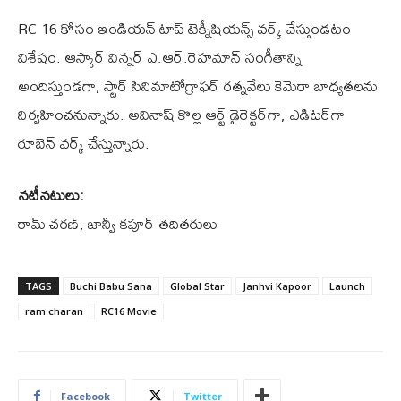
RC 16 కోసం ఇండియ‌న్ టాప్ టెక్నీషియ‌న్స్ వ‌ర్క్ చేస్తుండ‌టం
విశేషం. ఆస్కార్ విన్న‌ర్ ఎ.ఆర్‌.రెహ‌మాన్ సంగీతాన్ని
అందిస్తుండ‌గా, స్టార్ సినిమాటోగ్రాఫ‌ర్ ర‌త్న‌వేలు కెమెరా బాధ్య‌త‌ల‌ను
నిర్వ‌హించ‌నున్నారు. అవినాష్ కొల్ల ఆర్ట్ డైరెక్ట‌ర్‌గా, ఎడిట‌ర్‌గా
రూబెన్ వ‌ర్క్ చేస్తున్నారు.
న‌టీన‌టులు:
రామ్ చ‌ర‌ణ్‌, జాన్వీ క‌పూర్ త‌దిత‌రులు
TAGS
Buchi Babu Sana
Global Star
Janhvi Kapoor
Launch
ram charan
RC16 Movie
Facebook
Twitter