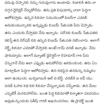
చదువు చెప్పానని నన్ను గురువుగారు అంటాడు. నిజానికి తను నా
దగ్గర డైరెక్షన్ నేర్చుకోలేదు. తను ప్రతి విషయాన్ని చాలా పెద్దగా
ఆలోచిస్తాడు. ఉప్పెన సినిమా సమయంలో విలన్‌గా ఎవరినీ
అనుకుంటున్నావని అన్నప్పుడు విజయ్ సేతుపతి పేరు చెప్పాడు.
తను ఎందుకు చేస్తాడని నేను అన్నాను. సరేనని విజయ్ సేతుపతిని
కలిస్తే తన నెరేషన్ విని ఉప్పెన విజయ్ సేతుపతి నటించారు. అలాగే
నెక్ట్స్ సినిమా ఎవరితో చేస్తావని అంటే రామ్ చరణ్ అన్నాడు. నేను
షాకయ్యాను. అలాగే మ్యూజిక్ డైరెక్టర్‌గా రెహమాన్ గారి పేరు
చెప్పగానే నేను అలా ఎప్పుడు అనుకోలేదు అనిపించింది. తను ఏం
మాట్లాడినా పెద్దగా ఆలోచిస్తాడు. తన కథపైన తనకున్న నమ్మకం
అలా ఉంటుంది. బుచ్చిబాబుకి ఆల్ ది బెస్ట్. చరణ్‌కి ఐ లవ్ యు.
చరణ్ ఓసారి కథ విని సినిమా చేస్తున్నామని చెప్పేశాడు. తన మేలు
ఎప్పటికీ మరచిపోలేను. ఇంత పెద్ద సినిమాతో నిర్మాతగా పరిచయం
అవుతున్నందుకు సతీష్ గారికి అభినందనలు. ఈ ప్రాజెక్ట్ ఇంత