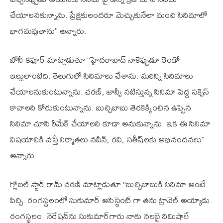
చేయాలనకున్నాను. ప్రేక్షకులందరూ మెచ్చుకునేలా మంచి సినిమాలో
భాగమవుతాను’’ అన్నారు.
బోనీ కపూర్ మాట్లాడుతూ ‘‘హైదరాబాద్ నాకెప్పుడూ రెండో
ఇల్లులాంటిది. తెలుగులో సినిమాలు చేశాను. మరిన్ని సినిమాలు
చేయాలనుకుంటున్నాను. చరణ్, జాన్వీ నటిస్తున్న సినిమా పెద్ద సక్సెస్
కావాలని కోరుకుంటున్నాను. బుచ్చిబాబు తెరకెక్కించిన ఉప్పెన
సినిమా చూసి రీమేక్ చేయాలని కూడా అనుకున్నాను. ఇక ఈ సినిమా
విషయానికి వస్తే నిర్మాతలు నవీన్, రవి, సతీష్‌లకు అభినందనలు’’
అన్నారు.
గ్లోబల్ స్టార్ రామ్ చరణ్ మాట్లాడుతూ ‘‘బుచ్చిబాబుకి సినిమా అంటే
పిచ్చి. రంగస్థలంలో సుకుమార్ అసిస్టెంట్ గా తను ట్రావెల్ అయ్యాడు.
రంగస్థలం నెరేషన్‌ను సుకుమార్‌గారు నాకు నలబై నిమిషాలే