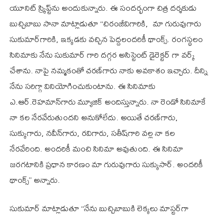
యూనిట్ స్క్రిప్ట్‌ను అందుకున్నారు. ఈ సందర్భంగా చిత్ర దర్శకుడు
బుచ్చిబాబు సానా మాట్లాడుతూ ‘‘చిరంజీవిగారికి, మా గురువుగారు
సుకుమార్‌గారికి, ఇక్కడకు వచ్చిన పెద్దలందరికీ థాంక్స్. రంగస్థలం
సినిమాకు నేను సుకుమార్ గారి దగ్గర అసిస్టెంట్ డైరెక్టర్ గా వర్క్
చేశాను. నాపై నమ్మకంతో చరణ్‌గారు నాకు అవకాశం ఇచ్చారు. దీన్ని
నేను సరిగ్గా వినియోగించుకుంటాను. ఈ సినిమాకు
ఎ.ఆర్.రెహమాన్‌గారు మ్యూజిక్ అందిస్తున్నారు. నా రెండో సినిమాకే
నా కల నేరవేరుతుందని అనుకోలేదు. అయితే చరణ్‌గారు,
సుక్కుగారు, నవీన్‌గారు, రవిగారు, సతీష్‌గారి వల్ల నా కల
నేరవేరింది. అందరికీ మంచి సినిమా అవుతుంది. ఈ సినిమా
జరగటానికి ప్రధాన కారణం మా గురువుగారు సుక్కుసార్. అందరికీ
థాంక్స్’’ అన్నారు.
సుకుమార్ మాట్లాడుతూ ‘‘నేను బుచ్చిబాబుకి లెక్కలు మాస్టర్‌గా