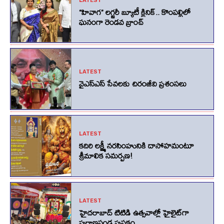
LATEST
“హివాగ” లగ్జరీ బ్యూటీ క్లినిక్.. కొంపల్లిలో
ఘనంగా రెండవ బ్రాంచ్
LATEST
వైఎస్ఎస్ సేవలకు చిరంజీవి ప్రశంసలు
LATEST
కదిరి లక్ష్మీ నరసింహునికి దాసోహమంటూ
శ్రీమాలిక సమర్పణ!
LATEST
హైదరాబాద్ టిటిడి ఉత్సవాల్లో హైలైట్‌గా
పురాణపండ పుస్తకం