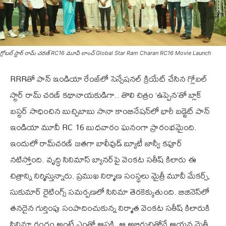
గ్లోబల్ స్టార్ రామ్ చరణ్ RC16 మూవీ లాంచ్ Global Star Ram Charan RC16 Movie Launch
RRRతో పాన్ ఇండియా రేంజ్‌లో సెన్సేష‌న‌ల్ క్రియేట్ చేసిన గ్లోబ‌ల్
స్టార్ రామ్ చ‌ర‌ణ్ క‌థానాయ‌కుడిగా.. తొలి చిత్రం ‘ఉప్పెన’తో బ్లాక్
బ‌స్ట‌ర్ సాధించిన బుచ్చిబాబు సానా కాంబినేష‌న్‌లో భారీ బడ్జెట్ పాన్
ఇండియా మూవీ RC 16 బుధ‌వారం ఘ‌నంగా ప్రారంభ‌మైంది.
ఇందులో రామ్‌చ‌ర‌ణ్ జ‌త‌గా బాలీవుడ్ బ్యూటీ జాన్వీ క‌పూర్
న‌టిస్తోంది. వృద్ధి సినిమాస్ బ్యాన‌ర్‌పై వెంక‌ట స‌తీష్ కిలారు ఈ
చిత్రాన్ని నిర్మిస్తున్నారు. ప్రముఖ నిర్మాణ సంస్థ‌లు మైత్రీ మూవీ మేక‌ర్స్‌,
సుకుమార్ రైటింగ్స్ స‌మ‌ర్ప‌ణ‌లో సినిమా తెరకెక్కుతుంది. బిజినెస్‌లో
తనదైన గుర్తింపు సంపాదించుకున్న నిర్మాత వెంకట సతీష్ కిలారుకి
సినిమా రంగం అంటే ఎంతో ఆసక్తి. ఆ అభిరుచితోనే ఆయన మైత్రీ