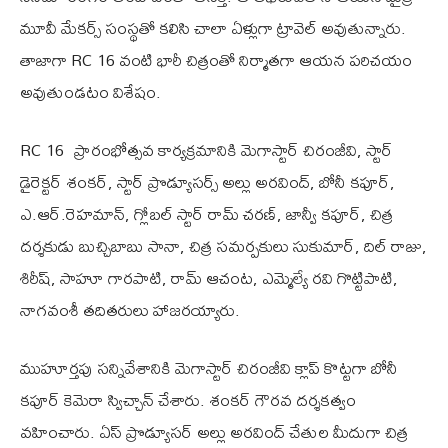
మూవీ మేకర్స్ సంస్థతో కలిసి చాలా ఏళ్లుగా ట్రావెల్ అవుతున్నారు.
తాజాగా RC 16 వంటి భారీ చిత్రంతో నిర్మాతగా ఆయన పరిచయం
అవుతుండటం విశేషం.
RC 16 ప్రారంభోత్స‌వ కార్య‌క్ర‌మానికి మెగాస్టార్ చిరంజీవి, స్టార్
డైరెక్ట‌ర్ శంక‌ర్, స్టార్ ప్రొడ్యూస‌ర్స్ అల్లు అర‌వింద్, బోనీ క‌పూర్,
ఎ.ఆర్‌.రెహ‌మాన్‌, గ్లోబ‌ల్ స్టార్ రామ్ చ‌ర‌ణ్‌, జాన్వీ క‌పూర్‌, చిత్ర
ద‌ర్శ‌కుడు బుచ్చిబాబు సానా, చిత్ర స‌మ‌ర్ప‌కులు సుకుమార్, దిల్ రాజు,
శిరీష్, సాహూ గారపాటి, రామ్ ఆచంట, ఎమ్మెల్యే రవి గొట్టిపాటి,
నాగవంశీ తదితరులు హాజ‌ర‌య్యారు.
ముహూర్త‌పు స‌న్నివేశానికి మెగాస్టార్ చిరంజీవి క్లాప్ కొట్ట‌గా బోనీ
క‌పూర్ కెమెరా స్విచ్చాన్ చేశారు. శంక‌ర్ గౌర‌వ ద‌ర్శ‌క‌త్వం
వ‌హించారు. ఏస్ ప్రొడ్యూస‌ర్ అల్లు అర‌వింద్ చేతుల మీదుగా చిత్ర