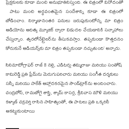
ప్రేక్షకులకు కూడా మంచి అనుభూతినిస్తుంది. ఈ చిత్రంలో వినోదంతో
పాటు మంచి అర్థవంతమైన సందేశాన్ని కూడా ఈ చిత్రంలో
జోడించాం. నిర్మాణానంతర పనులు జరుపుకుంటోన్న మా చిత్రం
ఆడియోను ఆదిత్య మ్యూజిక్‌ ద్వారా విడుదల చేయడానికి సన్నాహాలు
చేస్తున్నాం. త్వరలోనేట్రైలర్‌ను తీసుకవస్తాం. తప్పకుండా కొత్తదనం
కోరుకునే ఆడియన్స్‌కు మా చిత్రం తప్పకుండా నచ్చుతుంది’ అన్నారు.
సినిమాటోగ్రాఫర్ రాజ్ కె నల్లి, ఎడిటర్లు తమ్మిరాజు మరియు సంతోష్
కామిరెడ్డి ప్రతి ఫ్రేమ్‌ను మెరుగుపరిచారు మరియు సంగీత దర్శకులు
సన్నీ మరియు సాకేత్ ఆహ్లాదకరమైన సౌండ్‌ట్రాక్‌ను అందించారు.
చంద్రబోస్, రామజోగై శాస్త్రి, శ్యామ్ కాసర్ల, శ్రీనివాస మౌళి మరియు
కళ్యాణ్ చక్రవర్తి రాసిన సాహిత్యంతో, ఈ పాటలు ప్రతి ఒక్కరినీ
ఆకట్టుకుంటాయి