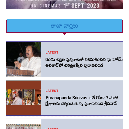
తాజా వార్తలు
LATEST
రెండు లక్షల పుస్తకాలతో పరిమళించిన మై హోమ్
అవతార్‌లో చరిత్రకెక్కిన పురాణపండ
LATEST
Puranapanda Srinivas: ఒకే రోజు 3 మహా
క్షేత్రాలను దర్శించుకున్న పురాణపండ శ్రీనివాస్