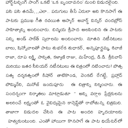
హార్ట్‌టచ్చింగ్‌ సాంగ్‌ ఒకటి ‘ఒక బృందావనం’ నుంచి విడుదలైంది.
పసి పసి తనమే…ఎలా.. పరుగులు తీసే ఏరులా అని కొనసాగే ఈ
పాటకు ప్రముఖ గీత రచయిత ఆస్కార్‌ అవార్డ్‌ విన్నర్‌ చందబ్రోస్‌
సాహిత్యాన్ని అందించారు. చిన్మయ శ్రీపాద ఆలపించిన ఈ పాటకు
సన్ని అండ్‌ సాకేత్‌ స్వరాలను అందించారు. నూతన నటీనటులు
బాలు, షిన్నోవాలతో పాటు శుభలేక శుధాకర్, అన్నపూర్ణమ్మ, శివాజీ
రాజా, రూప లక్ష్మి, సాన్విత, కళ్యాణి రాజు, మహేంద్ర, డి.డి. శ్రీనివాస్
మరియు ఇతర సీనియర్‌ నటీనటులు ఈ చిత్రంలో నటించారు! బొత్స
సత్య దర్శకత్వంలో కిషోర్‌ తాటికొండ, వెంకట్‌ రేగట్టే, ప్రహ్లాద్‌
బొమ్మినేని, మనోజ్‌ ఇందుపూరు ఈ చిత్రాన్ని నిర్మించారు. ఈ
సందర్బంగా నిర్మాతలు మాట్లాడుతూ ” అన్ని వర్గాల ప్రేక్షకులను
అలరించే లక్ష్యంతో ఓ వైవిధ్యమైన కాన్సెప్ట్‌తో రాబోతున్న చిత్రమిది.
తాజాగా విడుదల చేసిన ఈ పాట అందరి హృదయాలకు
హత్తుకుంటుంది. ఎంతో హాయిగా కొనసాగే ఈ పాట థియేటర్‌లో