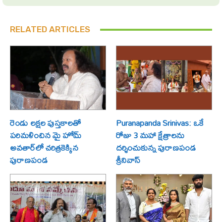
RELATED ARTICLES
రెండు లక్షల పుస్తకాలతో
Puranapanda Srinivas: ఒకే
పరిమళించిన మై హోమ్
రోజు 3 మహా క్షేత్రాలను
అవతార్‌లో చరిత్రకెక్కిన
దర్శించుకున్న పురాణపండ
పురాణపండ
శ్రీనివాస్