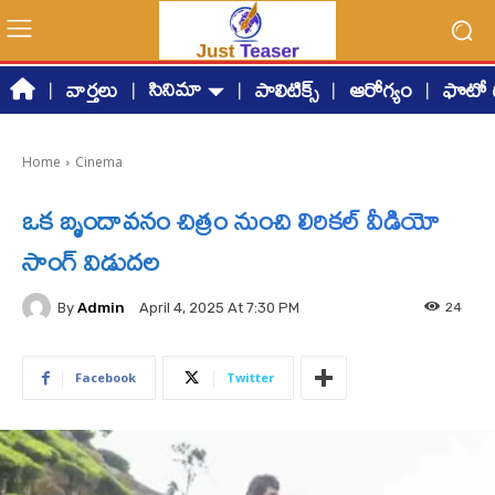
సినిమా
వార్తలు
పాలిటిక్స్
ఆరోగ్యం
ఫొటో గ
Home
Cinema
ఒక బృందావనం చిత్రం నుంచి లిరికల్‌ వీడియో
సాంగ్‌ విడుదల
By
Admin
24
April 4, 2025 At 7:30 PM
Facebook
Twitter