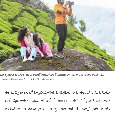
ఒక బృందావనం చిత్రం నుంచి లిరికల్‌ వీడియో సాంగ్‌ విడుదల Lyrical Video Song Pasi Pasi
Taname Released from Oka Brindavanam
ఈ మధ్య కాలంలో హృదయానికి హత్తుకునే సాహిత్యంతో.. మనసును
తాకే స్వరాలతో.. మైమరిపించే నేపథ్య గానంతో వచ్చే పాటలు చాలా
అరుదుగా ఉంటున్నాయి. సరిగ్గా ఇలాంటి ఓ బ్యూటిఫుల్‌ అండ్‌