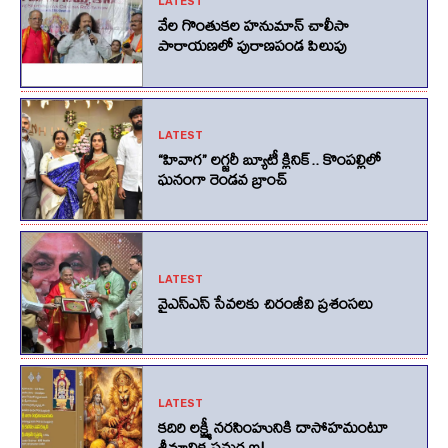
LATEST
వేల గొంతుకల హనుమాన్ చాలీసా
పారాయణలో పురాణపండ పిలుపు
LATEST
“హివాగ” లగ్జరీ బ్యూటీ క్లినిక్.. కొంపల్లిలో
ఘనంగా రెండవ బ్రాంచ్
LATEST
వైఎస్ఎస్ సేవలకు చిరంజీవి ప్రశంసలు
LATEST
కదిరి లక్ష్మీ నరసింహునికి దాసోహమంటూ
శ్రీమాలిక సమర్పణ!