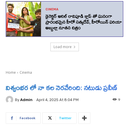
CINEMA
డైరెక్టర్ అనిల్ రావిపూడి క్లాప్ తో ఘనంగా
ప్రారంభమైన హీరో సత్యదేవ్, హీరోయిన్ ఫరియా
అబ్దుల్లా నూతన చిత్రం
Load more