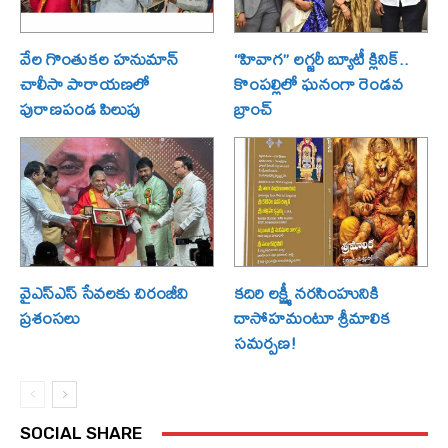
వేల గొంతుకల హనుమాన్
“హివాగ” లగ్జరీ బ్యూటీ క్లినిక్..
చాలీసా పారాయణలో
కొంపల్లిలో ఘనంగా రెండవ
పురాణపండ పిలుపు
బ్రాంచ్
వైఎస్ఎస్ సేవలకు చిరంజీవి
కదిరి లక్ష్మీ నరసింహునికి
ప్రశంసలు
దాసోహమంటూ శ్రీమాలిక
సమర్పణ!
SOCIAL SHARE