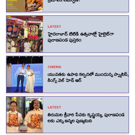
LATEST
హైదరాబాద్ టిటిడి ఉత్సవాల్లో హైలైట్‌గా
పురాణపండ పుస్తకం
CINEMA
యువతకు ఉపాధి కల్పనలో ముందున్న స్వ్యాసిస్,
కింగ్స్‌ వెల్‌ హెచ్‌ ఆర్‌
LATEST
తిరుమల శ్రీవారి సేవకు కృష్ణయ్య, పురాణపండ
లకు ఎన్ని జన్మల పుణ్యమిది