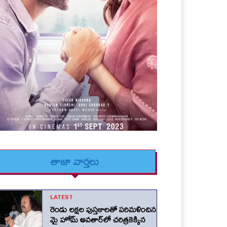
తాజా వార్తలు
LATEST
రెండు లక్షల పుస్తకాలతో పరిమళించిన
మై హోమ్ అవతార్‌లో చరిత్రకెక్కిన