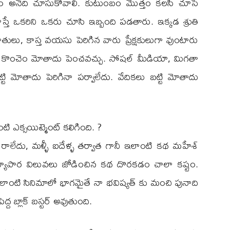
న్నాం అనేది చూసుకోవాలి. కుటుంబం మొత్తం కలసి చూసే
స్తే ఒకరిని ఒకరు చూసి ఇబ్బంది పడతారు. ఇక్కడ శ్రుతి
హితులు, కాస్త వయసు పెరిగిన వారు ప్రేక్షకులుగా వుంటారు
్కడ కొంచెం మోతాదు పెంచవచ్చు. సోషల్ మీడియా, మిగతా
ట్టి మోతాదు పెరిగినా పర్వాలేదు. వేదికలు బట్టి మోతాదు
ి ఎక్సయిట్మెంట్ కలిగింది. ?
ాలేదు, మళ్ళీ ఐదేళ్ళ తర్వాత గానీ ఇలాంటి కథ మహేశ్
 వ్యాపార విలువలు జోడించిన కథ దొరకడం చాలా కష్టం.
లాంటి సినిమాలో భాగమైతే నా భవిష్యత్ కు మంచి పునాది
ద బ్లాక్ బస్టర్ అవుతుంది.