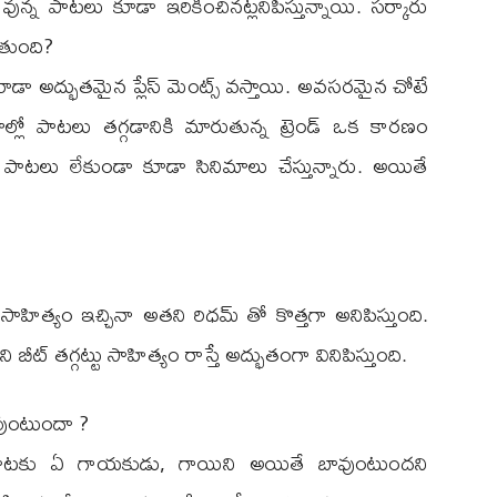
ున్న పాటలు కూడా ఇరికించినట్లనిపిస్తున్నాయి. సర్కారు
ోతుంది?
ా అద్భుతమైన ప్లేస్ మెంట్స్ వస్తాయి. అవసరమైన చోటే
ల్లో పాటలు తగ్గడానికి మారుతున్న ట్రెండ్ ఒక కారణం
ి. పాటలు లేకుండా కూడా సినిమాలు చేస్తున్నారు. అయితే
్యం ఇచ్చినా అతని రిధమ్ తో కొత్తగా అనిపిస్తుంది.
ీట్ తగ్గట్టు సాహిత్యం రాస్తే అద్భుతంగా వినిపిస్తుంది.
వుంటుందా ?
పాటకు ఏ గాయకుడు, గాయిని అయితే బావుంటుందని