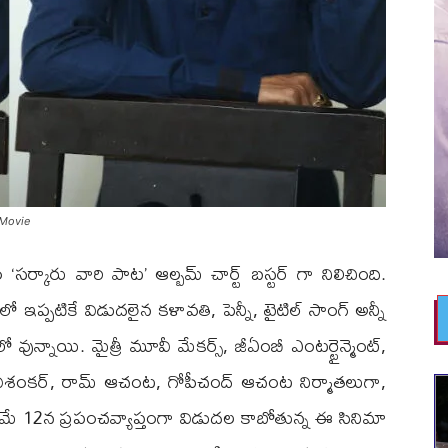
 Movie
ం ‘సర్కారు వారి పాట’ ఆల్బమ్ చార్ట్ బస్టర్ గా నిలిచింది.
ప్పటికే విడుదలైన కళావతి, పెన్నీ, టైటిల్ సాంగ్ అన్నీ
ో వున్నాయి. మైత్రీ మూవీ మేకర్స్, జీఏంబీ ఎంటర్టైన్మెంట్,
, వై. రవిశంకర్, రామ్ ఆచంట, గోపీచంద్ ఆచంట నిర్మాతలుగా,
లో మే 12న ప్రపంచవ్యాప్తంగా విడుదల కాబోతున్న ఈ సినిమా