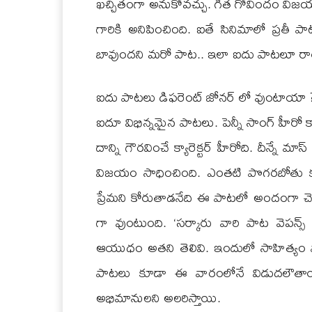
ఖచ్చితంగా అనుకోవచ్చు. గీత గోవిందం వి
గారికి అనిపించింది. ఐతే సినిమాలో ప్ర
బావుందని మరో పాట.. ఇలా ఐదు పాటలూ ర
ఐదు పాటలు డిఫరెంట్ జోనర్ లో వుంటాయా 
ఐదూ విభిన్నమైన పాటలు. పెన్నీ సాంగ్ హీరో 
దాన్ని గౌరవించే క్యారెక్టర్ హీరోది. దీన్నే మా
విజయం సాధించింది. ఎంతటి పొగరబోతు క
ప్రేమని కోరుతాడనేది ఈ పాటలో అందంగా చెప్ప
గా వుంటుంది. ‘సర్కారు వారి పాట వెపన్స
ఆయుధం అతని తెలివి. ఇందులో సాహిత్యం పాత
పాటలు కూడా ఈ వారంలోనే విడుదలౌతాయ
అభిమానులని అలరిస్తాయి.