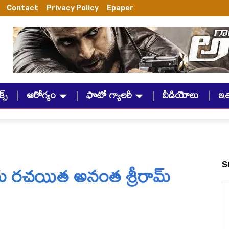
Contact
Privacy Policy
Epaper
్స్
ఆరోగ్యం
ఫొటో గ్యాలరీ
వీడియోలు
ఇ
గేయ రచయిత అనంత శ్రీరామ్
S