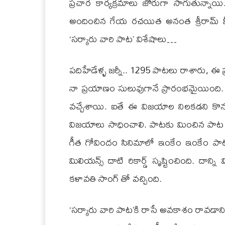
ప్రచార కార్యక్రమాలు జోరుగా సాగుతున్నాయ
అందించిన గేయ రచయిత అనంత శ్రీరామ్ మీ
‘సర్కారు వారి పాట’ విశేషాలు…
పదిహేడేళ్ళ జర్నీ.. 1295 పాటలు రాశారు, ఈ 
నా ప్రయాణం సులువుగానే ప్రారంభమైయింది. 
వచ్చేశాయి. ఐతే ఈ విజయాల నిలకడని కొనసాగిం
విజయాలు సాధించాలి. పాటకు మించిన పాట ఇ
గీత గోవిందం సినిమాలో ఇంకేం ఇంకేం పాట
మిలియన్స్ దాటి రికార్డ్ సృష్టించింది. దా
కళావతి సాంగ్ తో వచ్చింది.
‘సర్కారు వారి పాట’కి రాసే అవకాశం రావడా