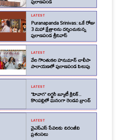
పురాణపండ
LATEST
Puranapanda Srinivas: ఒకే రోజు
3 మహా క్షేత్రాలను దర్శించుకున్న
పురాణపండ శ్రీనివాస్
LATEST
వేల గొంతుకల హనుమాన్ చాలీసా
పారాయణలో పురాణపండ పిలుపు
LATEST
“హివాగ” లగ్జరీ బ్యూటీ క్లినిక్..
కొంపల్లిలో ఘనంగా రెండవ బ్రాంచ్
LATEST
వైఎస్ఎస్ సేవలకు చిరంజీవి
ప్రశంసలు