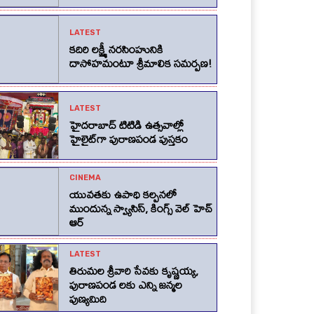
LATEST
కదిరి లక్ష్మీ నరసింహునికి
దాసోహమంటూ శ్రీమాలిక సమర్పణ!
LATEST
హైదరాబాద్ టిటిడి ఉత్సవాల్లో
హైలైట్‌గా పురాణపండ పుస్తకం
CINEMA
యువతకు ఉపాధి కల్పనలో
ముందున్న స్వ్యాసిస్, కింగ్స్‌ వెల్‌ హెచ్‌
ఆర్‌
LATEST
తిరుమల శ్రీవారి సేవకు కృష్ణయ్య,
పురాణపండ లకు ఎన్ని జన్మల
పుణ్యమిది