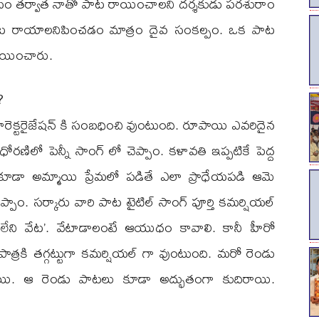
జయం తర్వాత నాతో పాట రాయించాలని దర్శకుడు పరశురాం
తీ పాట రాయాలనిపించడం మాత్రం దైవ సంకల్పం. ఒక పాట
ాయించారు.
?
కారెక్టరైజేషన్ కి సంబధించి వుంటుంది. రూపాయి ఎవరిదైన
స్ ధోరణిలో పెన్నీ సాంగ్ లో చెప్పాం. కళావతి ఇప్పటికే పెద్ద
ూడా అమ్మాయి ప్రేమలో పడితే ఎలా ప్రాధేయపడి ఆమె
ాం. సర్కారు వారి పాట టైటిల్ సాంగ్ పూర్తి కమర్షియల్
్ లేని వేట’. వేటాడాలంటే ఆయుధం కావాలి. కానీ హీరో
్రకి తగ్గట్టుగా కమర్షియల్ గా వుంటుంది. మరో రెండు
ి. ఆ రెండు పాటలు కూడా అద్భుతంగా కుదిరాయి.