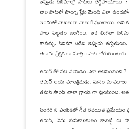
ఇప్పుడు సినిమాల్లో పాటలు తగ్గిపోయాయి ? వ
వారి పాటలో సాంగ్స్ ప్లేస్ మెంట్ ఎలా ఉండబ
ఇందులో పాటలుగా నాలుగే వుంటాయి. అవి కూడ
పాట పెట్టడం జరిగింది. ఇక మిగతా సినిమా
కావచ్చు. సినిమా నిడివి ఇప్పుడు తగ్గుతుంద
తెలుగు ప్రేక్షకులు మాత్రం పాట కోరుకుంటారు.
తమన్ తో పని చేయడం ఎలా అనిపించింది ?
తమన్ లయ మాంత్రికుడు. మనం మామూలు సాహిత
తమన్ సౌండ్ చాలా గ్రాండ్ గా వుంటుంది. అతని బ
సింగర్ ని ఎంపికలో గీత రచయిత ప్రమేయం 
తమన్, నేను సమకాలికులం కాబట్టి ఈ 