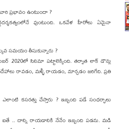
 ? వారి ప్రభావం ఉంటుందా ?
ర్గదర్శకత్వంలోనే వుంటుంది. ఒకవేళ హీరోలు ఏమైనా
క్కువ సమయం తీసుకున్నారు ?
్ 2020లో సినిమా పట్టాలెక్కింది. తర్వాత లాక్ డౌన్లు
 సందేహాలు రావడం, మళ్ళీ రాయడం, మార్చడం జరిగేది. ప్రతి
ే ఎలాంటి కసరత్తు చేస్తారు ? ఇబ్బంది పడే సంధర్భాలు
టే ఐతే .. దాన్ని రాయడానికి నేనేం ఇబ్బంది పడను. మడి