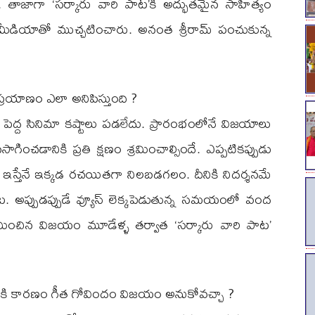
ి. తాజాగా ‘సర్కారు వారి పాట’కి అద్భుతమైన సాహిత్యం
డియాతో ముచ్చటించారు. అనంత శ్రీరామ్ పంచుకున్న
ప్రయాణం ఎలా అనిపిస్తుంది ?
పెద్ద సినిమా కష్టాలు పడలేదు. ప్రారంభంలోనే విజయాలు
చడానికి ప్రతి క్షణం శ్రమించాల్సిందే. ఎప్పటికప్పుడు
స్తేనే ఇక్కడ రచయితగా నిలబడగలం. దీనికి నిదర్శనమే
. అప్పుడప్పుడే వ్యూస్ లెక్కపెడుతున్న సమయంలో వంద
న్ని మించిన విజయం మూడేళ్ళ తర్వాత ‘సర్కారు వారి పాట’
నికి కారణం గీత గోవిందం విజయం అనుకోవచ్చా ?