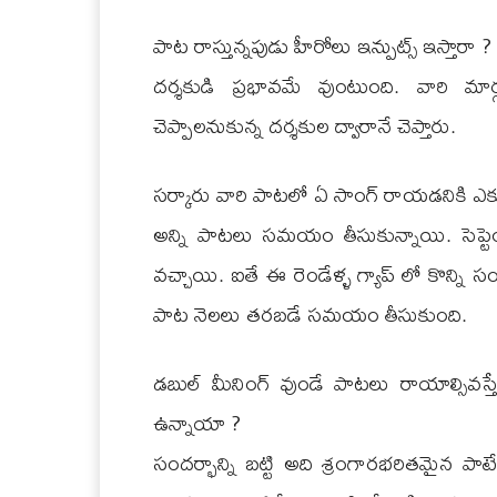
పాట రాస్తున్నపుడు హీరోలు ఇన్పుట్స్ ఇస్తారా
దర్శకుడి ప్రభావమే వుంటుంది. వారి మా
చెప్పాలనుకున్న దర్శకుల ద్వారానే చెప్తారు.
సర్కారు వారి పాటలో ఏ సాంగ్ రాయడనికి ఎ
అన్ని పాటలు సమయం తీసుకున్నాయి. సెప్టెంబర
వచ్చాయి. ఐతే ఈ రెండేళ్ళ గ్యాప్ లో కొన్ని
పాట నెలలు తరబడే సమయం తీసుకుంది.
డబుల్ మీనింగ్ వుండే పాటలు రాయాల్సివస్త
ఉన్నాయా ?
సందర్భాన్ని బట్టి అది శ్రంగారభరితమైన పా