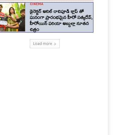
CINEMA
డైరెక్టర్ అనిల్ రావిపూడి క్లాప్ తో
ఘనంగా ప్రారంభమైన హీరో సత్యదేవ్,
హీరోయిన్ ఫరియా అబ్దుల్లా నూతన
చిత్రం
Load more