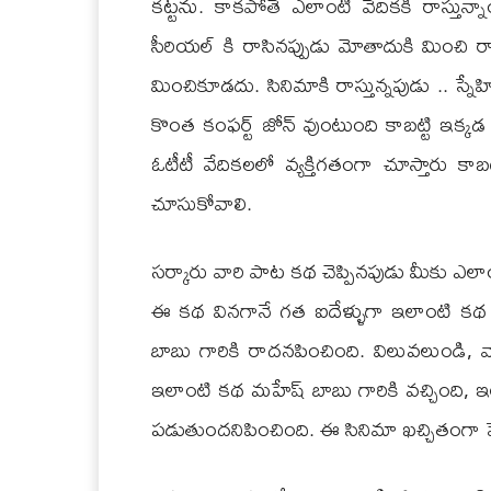
కట్టను. కాకపోతే ఎలాంటి వేదికకి రాస్తు
సీరియల్ కి రాసినప్పుడు మోతాదుకి మించి రా
మించికూడదు. సినిమాకి రాస్తున్నపుడు .. స్నే
కొంత కంఫర్ట్ జోన్ వుంటుంది కాబట్టి ఇక
ఓటీటీ వేదికలలో వ్యక్తిగతంగా చూస్తారు కాబ
చూసుకోవాలి.
సర్కారు వారి పాట కథ చెప్పినపుడు మీకు ఎలాంట
ఈ కథ వినగానే గత ఐదేళ్ళుగా ఇలాంటి కథ ర
బాబు గారికి రాదనపించింది. విలువలుండి,
ఇలాంటి కథ మహేష్ బాబు గారికి వచ్చింది, ఇ
పడుతుందనిపించింది. ఈ సినిమా ఖచ్చితంగా పెద్