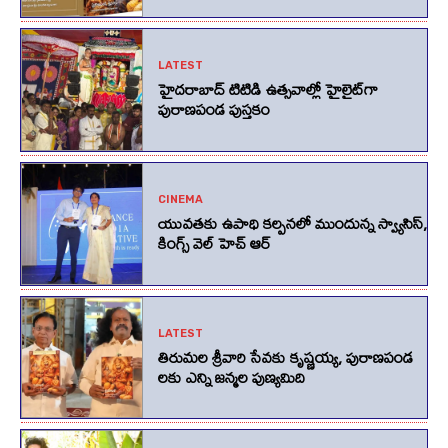
LATEST
హైదరాబాద్ టిటిడి ఉత్సవాల్లో హైలైట్‌గా
పురాణపండ పుస్తకం
CINEMA
యువతకు ఉపాధి కల్పనలో ముందున్న స్వ్యాసిస్,
కింగ్స్‌ వెల్‌ హెచ్‌ ఆర్‌
LATEST
తిరుమల శ్రీవారి సేవకు కృష్ణయ్య, పురాణపండ
లకు ఎన్ని జన్మల పుణ్యమిది