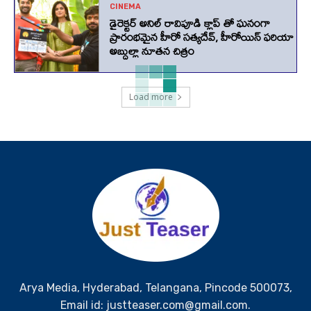
CINEMA
డైరెక్టర్ అనిల్ రావిపూడి క్లాప్ తో ఘనంగా
ప్రారంభమైన హీరో సత్యదేవ్, హీరోయిన్ ఫరియా
అబ్దుల్లా నూతన చిత్రం
Load more
Arya Media, Hyderabad, Telangana, Pincode 500073,
Email id: justteaser.com@gmail.com.