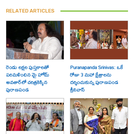
RELATED ARTICLES
రెండు లక్షల పుస్తకాలతో
Puranapanda Srinivas: ఒకే
పరిమళించిన మై హోమ్
రోజు 3 మహా క్షేత్రాలను
అవతార్‌లో చరిత్రకెక్కిన
దర్శించుకున్న పురాణపండ
పురాణపండ
శ్రీనివాస్