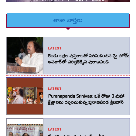
తాజా వార్తలు
LATEST
రెండు లక్షల పుస్తకాలతో పరిమళించిన మై హోమ్
అవతార్‌లో చరిత్రకెక్కిన పురాణపండ
LATEST
Puranapanda Srinivas: ఒకే రోజు 3 మహా
క్షేత్రాలను దర్శించుకున్న పురాణపండ శ్రీనివాస్
LATEST