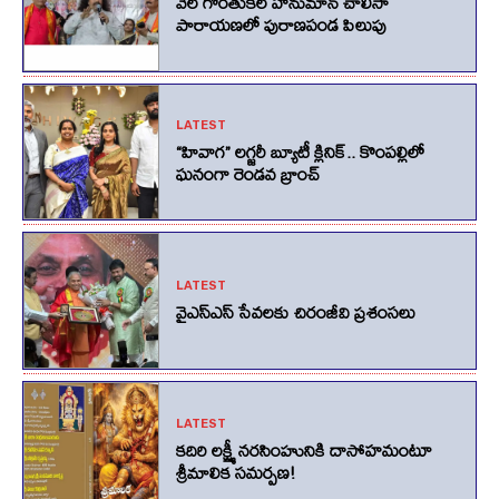
వేల గొంతుకల హనుమాన్ చాలీసా
పారాయణలో పురాణపండ పిలుపు
LATEST
“హివాగ” లగ్జరీ బ్యూటీ క్లినిక్.. కొంపల్లిలో
ఘనంగా రెండవ బ్రాంచ్
LATEST
వైఎస్ఎస్ సేవలకు చిరంజీవి ప్రశంసలు
LATEST
కదిరి లక్ష్మీ నరసింహునికి దాసోహమంటూ
శ్రీమాలిక సమర్పణ!