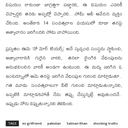
విషయం రాకుండా జాగ్రత్తగా పడ్డారని, ఈ విషయం ఎవరికీ
చెప్పొద్దని తనకు అప్పట్లో చెప్పారని.. సోమీ అలీ ఆవేదన వ్యక్తం
చేసింది. అంతేకాక 14 సంవత్సరాల వయసులో కూడా తనపై
అత్యాచారం జరిగిందని సోమి వాపోయింది.
ప్రస్తుతం ఈమె ‘నో మోర్ టియర్స్’ అనే స్వచ్చంధ సంస్థను స్థాపించి,
అత్యాచారానికి గురైన వారిని, తనలా లైంగిక వేధింపులను
అనుభవించిన వారికీ అండగా ఉంటుంది. ఈ మధ్య జరిగిన ఓ
ఇంటర్వ్యూలో ఆమె తనపై జరిగిన వేధింపుల గురించి మాట్లాడుతూ..
గత మూడు సంవత్సరాలుగా వీటి గురించి మాట్లాడుతున్నానని,
ఇప్పటికి మాట్లాడకపోతే నేను తప్పు చేస్తున్నట్లే అవుతుందనే..
ఇప్పుడు నోరు విప్పుతున్నానని తెలిపింది.
TAGS
ex grilfriend
pakistan
Salman Khan
shocking truths