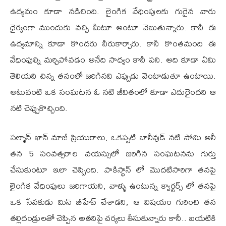
ఉద్యమం కూడా నడిచింది. లైంగిక వేధింపులకు గురైన వారు
ధైర్యంగా ముందుకు వచ్చి మీటూ అంటూ చెబుతున్నారు. కానీ ఈ
ఉద్యమాన్ని కూడా కొందరు నీరుకార్చారు. కానీ కొంతమంది ఈ
వేధింపుల్ని మర్చిపోవడం అనేది సాధ్యం కానీ పని. అది కూడా ఏమి
తెలియని చిన్న తనంలో జరిగినవి ఎప్పుడు వెంటాడుతూ ఉంటాయి.
అటువంటి ఒక సంఘటన ఓ నటి జీవితంలో కూడా ఎదురైందని ఆ
నటి చెప్పుకొచ్చింది.
సల్మాన్ ఖాన్ మాజీ ప్రియురాలు, ఒకప్పటి బాలీవుడ్ నటి సోమి అలీ
తన 5 సంవత్సరాల వయస్సులో జరిగిన సంఘటనను గుర్తు
చేసుకుంటూ ఇలా చెప్పింది. పాకిస్థాన్ లో మొదటిసారిగా తనపై
లైంగిక వేధింపులు జరిగాయని, వాళ్ళు ఉంటున్న క్వార్టర్స్ లో తనపై
ఒక సేవకుడు మిస్ బీహేవ్ చేశాడని, ఆ విషయం గురించి తన
తల్లిదండ్రులతో చెప్పిన అతనిపై చర్యలు తీసుకున్నారు కానీ.. బయటికి