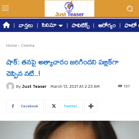
సినిమా
వార్తలు
పాలిటిక్స్
ఆరోగ్యం
ఫొటో గ
Home
Cinema
షాక్: తనపై అత్యాచారం జరిగిందని పబ్లిక్‌గా
చెప్పిన నటి..!
By
Just Teaser
137
March 13, 2021 At 2:23 AM
Facebook
Twitter