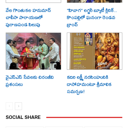
వేల గొంతుకల హనుమాన్
“హివాగ” లగ్జరీ బ్యూటీ క్లినిక్..
చాలీసా పారాయణలో
కొంపల్లిలో ఘనంగా రెండవ
పురాణపండ పిలుపు
బ్రాంచ్
వైఎస్ఎస్ సేవలకు చిరంజీవి
కదిరి లక్ష్మీ నరసింహునికి
ప్రశంసలు
దాసోహమంటూ శ్రీమాలిక
సమర్పణ!
SOCIAL SHARE