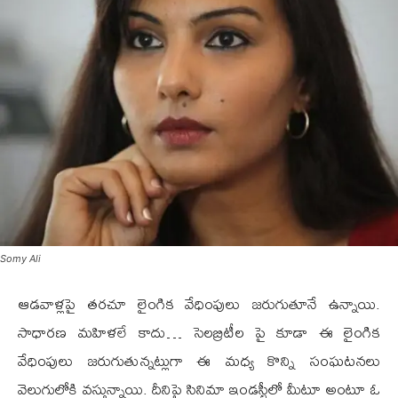
Somy Ali
ఆడవాళ్లపై తరచూ లైంగిక వేధింపులు జరుగుతూనే ఉన్నాయి.
సాధారణ మహిళలే కాదు… సెలబ్రిటీల పై కూడా ఈ లైంగిక
వేధింపులు జరుగుతున్నట్లుగా ఈ మధ్య కొన్ని సంఘటనలు
వెలుగులోకి వస్తున్నాయి. దీనిపై సినిమా ఇండస్ట్రీలో మీటూ అంటూ ఓ