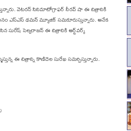
్తున్నారు. వెటరన్ సినిమాటోగ్రాఫర్ నీరవ్ షా ఈ చిత్రానికి
ం ఎస్ఎస్ థమన్ మ్యూజిక్ సమకూరుస్తున్నారు. అనేక
సిన సురేష్ సెల్వరాజన్ ఈ చిత్రానికి ఆర్ట్‌వర్క్‌
ిస్తున్న ఈ చిత్రాన్ని కొణిదెల సురేఖ సమర్పిస్తున్నారు.
్