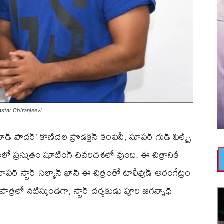
star Chiranjeevi
గాడ్ ఫాదర్’ కొణిదెల ప్రొడక్షన్ కంపెనీ, సూపర్ గుడ్ ఫిల్మ్స్
 ప్రస్తుతం షూటింగ్ చివరిదశలో వుంది. ఈ చిత్రానికి
ూపర్ స్టార్ సల్మాన్ ఖాన్ ఈ చిత్రంతో టాలీవుడ్ అరంగేట్రం
త్రలో నటిస్తుండగా, స్టార్ దర్శకుడు పూరి జగన్నాధ్