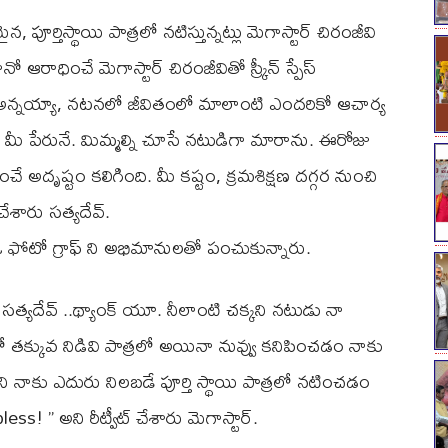
పూర్తిస్థాయి పాత్రలో నటిస్తున్నట్లు మెగాస్టార్ చిరంజీవి
ఆరాధించే మెగాస్టార్ చిరంజీవితో స్క్రీన్ స్పేస్
“అన్నయ్యా, నటనలో జీవితంలో మాలాంటి ఎందరికో ఆచార్య
ి మీ పేరునే. మిమ్మల్ని చూసే నటుడిగా మారాను. ఈరోజు
ే అదృష్టం కలిగింది. మీ కష్టం, క్రమశిక్షణ దగ్గర నుంచి
చేశారు సత్యదేవ్.
ఓ ఫోటో గ్రాఫ్ ని అభిమానులతో పంచుకున్నారు.
ర్ సత్యదేవ్ ..థ్యాంక్ యూ. నీలాంటి చక్కని నటుడు నా
క్కువ నిడివి పాత్రలో అయినా నువ్వు కనిపించడం నాకు
నాకు ఎదురు నిలబడే పూర్తి స్థాయి పాత్రలో నటించడం
! ” అని రీట్వీట్ చేశారు మెగాస్టార్.