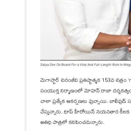
Satya Dev On Board For a Vital And Full-Length Role In Mega
మెగాస్టార్ చిరంజీవి ప్రతిష్టాత్మక 153వ చిత్రం ‘
సంయుక్త నిర్మాణంలో మోహన్ రాజా దర్శకత్వంలో
చాలా ప్రత్యేక ఆకర్షణలు వున్నాయి. బాలీవుడ్ స
చేస్తున్నారు. టాప్ హీరోయిన్ నయనతార కీలక పా
అతిధి పాత్రలో కనిపించనున్నారు.