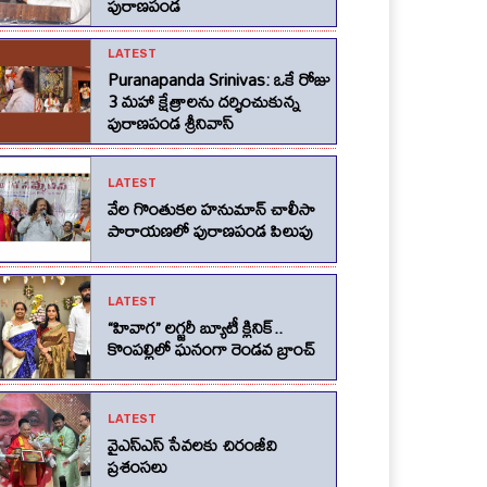
పురాణపండ
LATEST
Puranapanda Srinivas: ఒకే రోజు
3 మహా క్షేత్రాలను దర్శించుకున్న
పురాణపండ శ్రీనివాస్
LATEST
వేల గొంతుకల హనుమాన్ చాలీసా
పారాయణలో పురాణపండ పిలుపు
LATEST
“హివాగ” లగ్జరీ బ్యూటీ క్లినిక్..
కొంపల్లిలో ఘనంగా రెండవ బ్రాంచ్
LATEST
వైఎస్ఎస్ సేవలకు చిరంజీవి
ప్రశంసలు