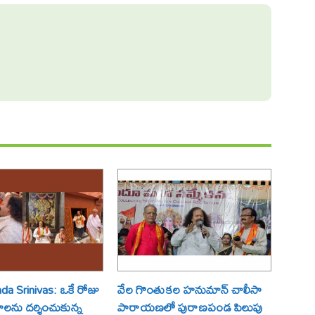
a Srinivas: ఒకే రోజు
వేల గొంతుకల హనుమాన్ చాలీసా
్రాలను దర్శించుకున్న
పారాయణలో పురాణపండ పిలుపు