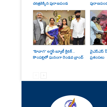
చరిత్రకెక్కిన పురాణపండ
పురాణపండ శ
“హివాగ” లగ్జరీ బ్యూటీ క్లినిక్..
వైఎస్ఎస్ స
కొంపల్లిలో ఘనంగా రెండవ బ్రాంచ్
ప్రశంసలు