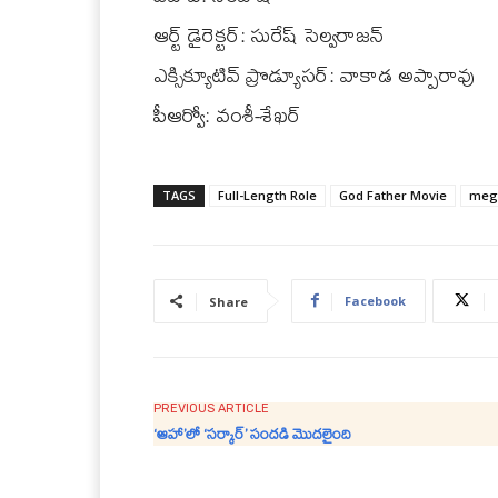
ఆర్ట్ డైరెక్టర్: సురేష్ సెల్వరాజన్
ఎక్సిక్యూటివ్ ప్రొడ్యూసర్: వాకాడ అప్పారావు
పీఆర్వో: వంశీ-శేఖర్
TAGS
Full-Length Role
God Father Movie
mega
Facebook
Share
PREVIOUS ARTICLE
‘ఆహా’లో ‘సర్కార్’ సంద‌డి మొదలైంది