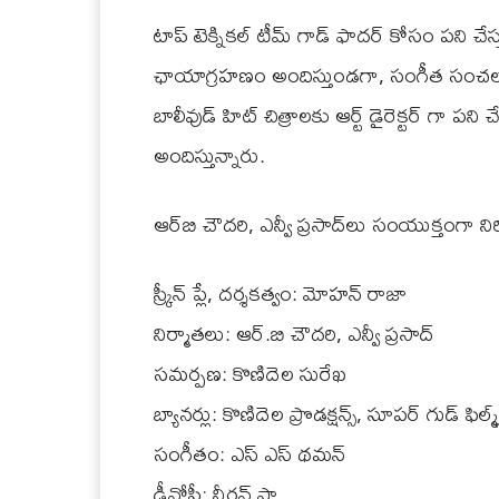
టాప్ టెక్నికల్‌ టీమ్‌ గాడ్ ఫాదర్ కోసం పని చేస
ఛాయాగ్రహణం అందిస్తుండగా, సంగీత సంచలన
బాలీవుడ్ హిట్ చిత్రాలకు ఆర్ట్ డైరెక్టర్ గా పని చే
అందిస్తున్నారు.
ఆర్‌బి చౌదరి, ఎన్వీ ప్రసాద్‌లు సంయుక్తంగా నిర్మ
స్క్రీన్ ప్లే, దర్శకత్వం: మోహన్ రాజా
నిర్మాతలు: ఆర్.బి చౌదరి, ఎన్వీ ప్రసాద్
సమర్పణ: కొణిదెల సురేఖ
బ్యానర్లు: కొణిదెల ప్రొడక్షన్స్, సూపర్ గుడ్ ఫిల్మ్స
సంగీతం: ఎస్ ఎస్ థమన్
డీవోపీ: నీరవ్ షా