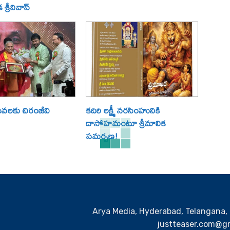
్రీనివాస్
ేవలకు చిరంజీవి
కదిరి లక్ష్మీ నరసింహునికి
దాసోహమంటూ శ్రీమాలిక
సమర్పణ!
Arya Media, Hyderabad, Telangana, 
justteaser.com@gm