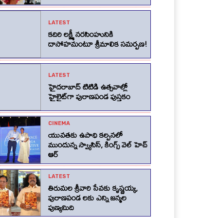
LATEST
కదిరి లక్ష్మీ నరసింహునికి
దాసోహమంటూ శ్రీమాలిక సమర్పణ!
LATEST
హైదరాబాద్ టిటిడి ఉత్సవాల్లో
హైలైట్‌గా పురాణపండ పుస్తకం
CINEMA
యువతకు ఉపాధి కల్పనలో
ముందున్న స్వ్యాసిస్, కింగ్స్‌ వెల్‌ హెచ్‌
ఆర్‌
LATEST
తిరుమల శ్రీవారి సేవకు కృష్ణయ్య,
పురాణపండ లకు ఎన్ని జన్మల
పుణ్యమిది