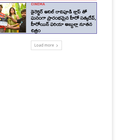
CINEMA
డైరెక్టర్ అనిల్ రావిపూడి క్లాప్ తో
ఘనంగా ప్రారంభమైన హీరో సత్యదేవ్,
హీరోయిన్ ఫరియా అబ్దుల్లా నూతన
చిత్రం
Load more