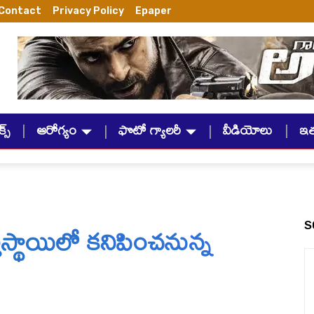
Contact
Privacy Policy
Epaper
్స్
ఆరోగ్యం
ఫొటో గ్యాలరీ
వీడియోలు
ఇ
తిస్థాయిలో కనిపించనున్న
S