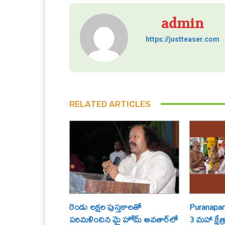
admin
https://justteaser.com
RELATED ARTICLES
రెండు లక్షల పుస్తకాలతో
Puranapand
పరిమళించిన మై హోమ్ అవతార్‌లో
3 మహా క్షేత