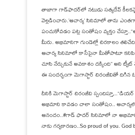
తాజాగా గాడ్‌ఫాదర్‌లో నటుడు సత్యదేవ్ కీలకమైన, 
వెల్లడించారు.’ఆచార్య’ సినిమాలో తాను ఎంతగానో 
పంచుకోవడం పట్ల సంతోషం వ్యక్తం చేస్తూ..
మీరు. అభిమానిగా గుండెల్లో చిరకాలం తలిచేద
ఆచార్య సినిమాలో కాసేపైనా మీతోపాటూ కనిపించ
చూసి నేర్చుకునే అవకాశం దక్కింది” అని ట్వీట్ 
ఈ సందర్భంగా మెగాస్టార్ చిరంజీవితో దిగిన 
దీనికి మెగాస్టార్ చిరంజీవి స్పందిస్తూ,..“డియ
అభిమాని కావడం చాలా సంతోషం.. ఆచార్యలో త
ఆనందం..#గాడ్ ఫాదర్ సినిమాలో నా అభిమాని 
నాకు గర్వకారణం..So proud of you. God bless