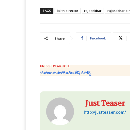
TAGS
lalith director
rajasekhar
rajasekhar bi
Facebook
Share
PREVIOUS ARTICLE
‘మరణం’కు హీరో అడివి శేష్ సపోర్ట్
Just Teaser
http://justteaser.com/