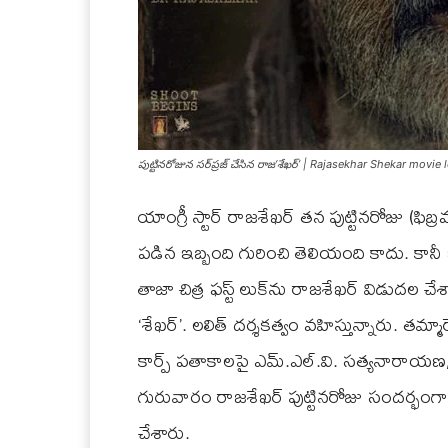
పుట్టినరోజున సర్‌ప్రజ్ చేసిన రాజ‘శేఖర్’ | Rajasekhar Shekar movie
యాంగ్రీ స్టార్ రాజశేఖర్ తన పుట్టినరోజు (ఫిబ
పడిన ఇబ్బంది గురించి తెలియంది కాదు. కానీ
తాజా చిత్ర ఫస్ట్ లుక్‌ను రాజశేఖర్ విడుదల 
‘శేఖర్’. లలిత్ దర్శకత్వం వహిస్తున్నారు. తమ్మారె
కార్ప్ పతాకాలపై ఎమ్.ఎల్.వి. సత్యనారాయణ, శివాన
గురువారం రాజశేఖర్ పుట్టినరోజు సందర్భంగా 
చేశారు.