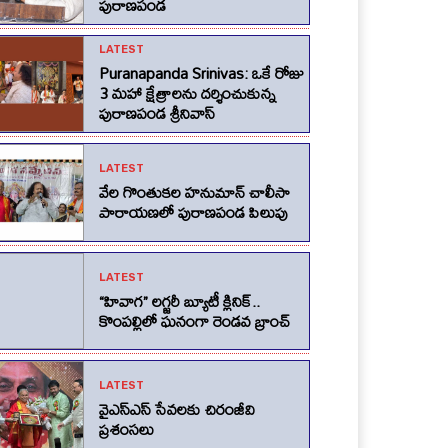
పురాణపండ
LATEST
Puranapanda Srinivas: ఒకే రోజు
3 మహా క్షేత్రాలను దర్శించుకున్న
పురాణపండ శ్రీనివాస్
LATEST
వేల గొంతుకల హనుమాన్ చాలీసా
పారాయణలో పురాణపండ పిలుపు
LATEST
“హివాగ” లగ్జరీ బ్యూటీ క్లినిక్..
కొంపల్లిలో ఘనంగా రెండవ బ్రాంచ్
LATEST
వైఎస్ఎస్ సేవలకు చిరంజీవి
ప్రశంసలు