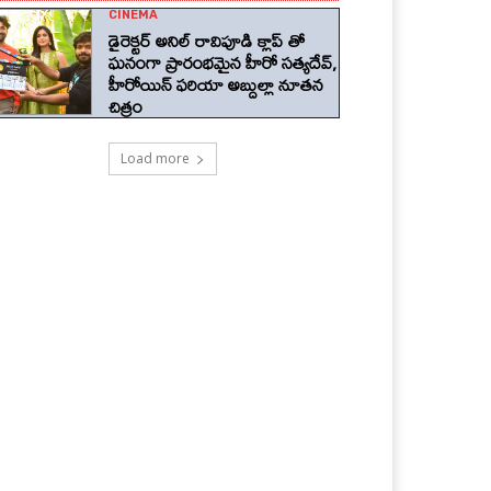
CINEMA
డైరెక్టర్ అనిల్ రావిపూడి క్లాప్ తో
ఘనంగా ప్రారంభమైన హీరో సత్యదేవ్,
హీరోయిన్ ఫరియా అబ్దుల్లా నూతన
చిత్రం
Load more