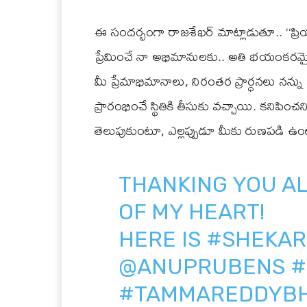
ఈ సందర్భంగా రాజశేఖర్ మాట్లాడుతూ.. ‘‘ప్రియా
ప్రేమించే నా అభిమానులకు.. అతి భయంకరమైన కొ
మీ ప్రేమాభిమానాలు, నిరంతర ప్రార్ధనలు నన్ను
ప్రారంభించే స్థితికి తీసుకు వచ్చాయి. కనిపించ
తెలుపుకుంటూ, ఎల్లప్పుడూ మీకు రుణపడి ఉంట
THANKING YOU A
OF MY HEART!
HERE IS
#SHEKAR
@ANUPRUBENS
#
#TAMMAREDDYB