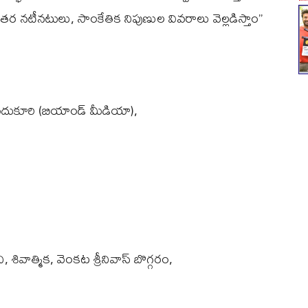
తర నటీనటులు, సాంకేతిక నిపుణుల వివరాలు వెల్లడిస్తాం’’
కందుకూరి (బియాండ్ మీడియా),
శివాత్మిక, వెంకట శ్రీనివాస్ బొగ్గరం,