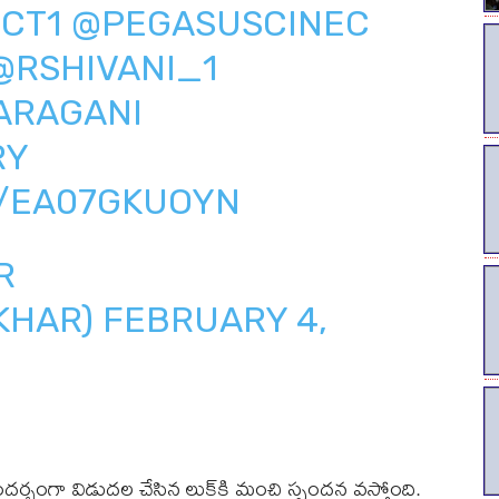
CT1
@PEGASUSCINEC
@RSHIVANI_1
ARAGANI
RY
M/EA07GKUOYN
R
KHAR)
FEBRUARY 4,
 సందర్భంగా విడుదల చేసిన లుక్‌కి మంచి స్పందన వస్తోంది.