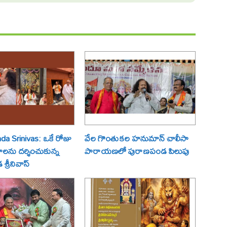
a Srinivas: ఒకే రోజు
వేల గొంతుకల హనుమాన్ చాలీసా
్రాలను దర్శించుకున్న
పారాయణలో పురాణపండ పిలుపు
్రీనివాస్