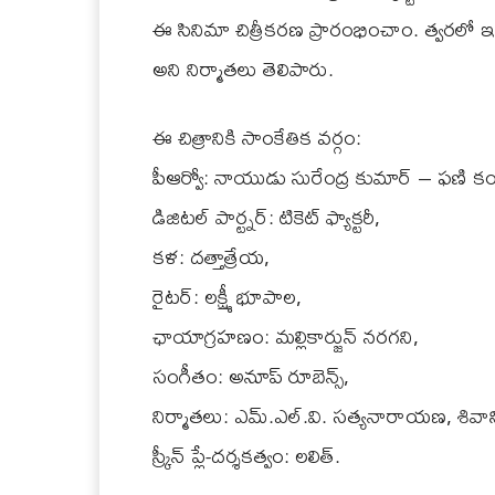
ఈ సినిమా చిత్రీకరణ ప్రారంభించాం. త్వరలో ఇ
అని నిర్మాతలు తెలిపారు.
ఈ చిత్రానికి సాంకేతిక వర్గం:
పీఆర్వో: నాయుడు సురేంద్ర కుమార్ – ఫణి 
డిజిటల్ పార్ట్నర్: టికెట్ ఫ్యాక్టరీ,
కళ: దత్తాత్రేయ,
రైటర్: లక్ష్మీ భూపాల,
ఛాయాగ్రహణం: మల్లికార్జున్ నరగని,
సంగీతం: అనూప్ రూబెన్స్,
నిర్మాతలు: ఎమ్.ఎల్.వి. సత్యనారాయణ, శివాని, 
స్క్రీన్ ప్లే-దర్శకత్వం: లలిత్.