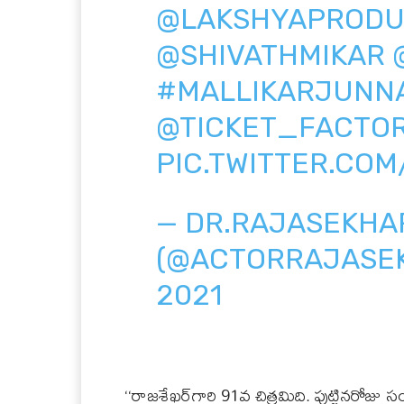
@LAKSHYAPRODU
@SHIVATHMIKAR
#MALLIKARJUNN
@TICKET_FACTO
PIC.TWITTER.CO
— DR.RAJASEKHA
(@ACTORRAJASE
2021
‘‘రాజశేఖర్‌గారి 91వ చిత్రమిది. పుట్టినరోజు