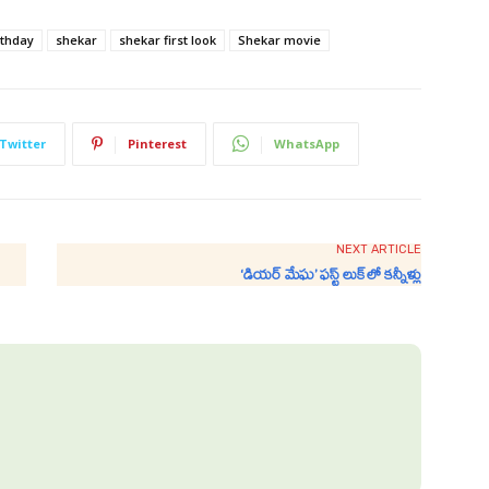
rthday
shekar
shekar first look
Shekar movie
Twitter
Pinterest
WhatsApp
NEXT ARTICLE
‘డియర్ మేఘ’ ఫస్ట్ లుక్‌లో కన్నీళ్లు