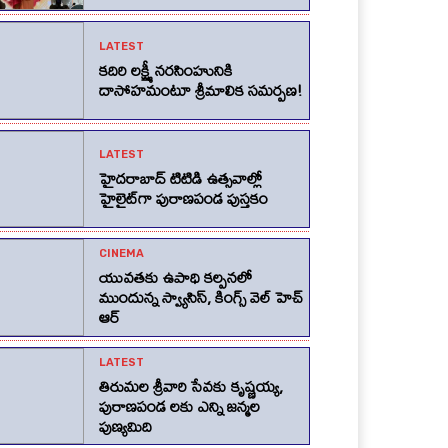
LATEST
కదిరి లక్ష్మీ నరసింహునికి
దాసోహమంటూ శ్రీమాలిక సమర్పణ!
LATEST
హైదరాబాద్ టిటిడి ఉత్సవాల్లో
హైలైట్‌గా పురాణపండ పుస్తకం
CINEMA
యువతకు ఉపాధి కల్పనలో
ముందున్న స్వ్యాసిస్, కింగ్స్‌ వెల్‌ హెచ్‌
ఆర్‌
LATEST
తిరుమల శ్రీవారి సేవకు కృష్ణయ్య,
పురాణపండ లకు ఎన్ని జన్మల
పుణ్యమిది