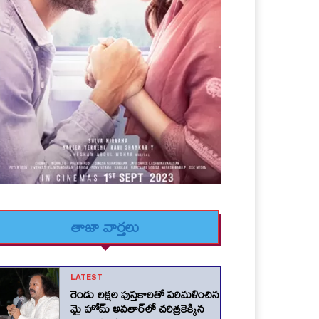
తాజా వార్తలు
LATEST
రెండు లక్షల పుస్తకాలతో పరిమళించిన
మై హోమ్ అవతార్‌లో చరిత్రకెక్కిన