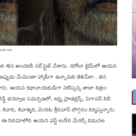
 look out
్రవరి 4)న అందరినీ సర్‌ప్రైజ్ చేశారు. కరోనా టైమ్‌లో ఆయన
 ఇప్పుడు మేమంతా హ్యాపీగా ఉన్నామని తెలిపేలా.. తన
చేశారు. ఆయన కథానాయకుడిగా నటిస్తున్న తాజా చిత్రం
డ్డి భరద్వాజ సమర్పణలో, లక్ష్య ప్రొడక్షన్స్, పెగాసస్ సినీ
ి, శివాత్మిక, వెంకట శ్రీనివాస్ బొగ్గరం నిర్మిస్తున్నారు.
ఈ సినిమాలోని ఆయన ఫస్ట్ లుక్‌ని మేకర్స్ విడుదల