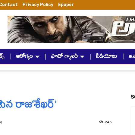
Contact
Privacy Policy
Epaper
్స్
ఆరోగ్యం
ఫొటో గ్యాలరీ
వీడియోలు
ఇ
ేసిన రాజ‘శేఖర్’
S
243
M