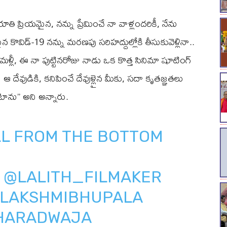
తి ప్రియమైన, నన్ను ప్రేమించే నా వాళ్లందరికీ, నేను
విడ్-19 నన్ను మరణపు సరిహద్దుల్లోకి తీసుకువెళ్లినా..
 మళ్లీ, ఈ నా పుట్టినరోజు నాడు ఒక కొత్త సినిమా షూటింగ్
ని ఆ దేవుడికి, కనిపించే దేవుళ్లైన మీకు, సదా కృతజ్ఞతలు
ాను’’ అని అన్నారు.
LL FROM THE BOTTOM
@LALITH_FILMAKER
LAKSHMIBHUPALA
HARADWAJA