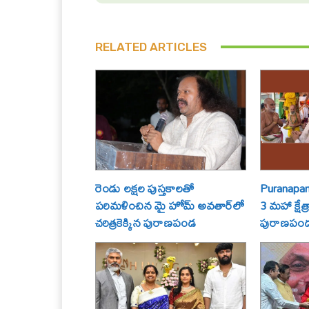
RELATED ARTICLES
రెండు లక్షల పుస్తకాలతో
Puranapand
పరిమళించిన మై హోమ్ అవతార్‌లో
3 మహా క్షేత
చరిత్రకెక్కిన పురాణపండ
పురాణపండ శ