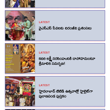
LATEST
వైఎస్ఎస్ సేవలకు చిరంజీవి ప్రశంసలు
LATEST
కదిరి లక్ష్మీ నరసింహునికి దాసోహమంటూ
శ్రీమాలిక సమర్పణ!
LATEST
హైదరాబాద్ టిటిడి ఉత్సవాల్లో హైలైట్‌గా
పురాణపండ పుస్తకం