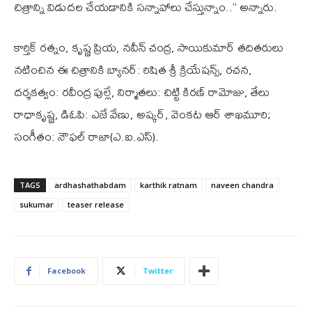
చిత్రాన్ని విడుదల చేయడానికి సన్నాహాలు చేస్తున్నాం..’’ అన్నారు.
కార్తిక్ రత్నం, కృష్ణ ప్రియ, నవీన్ చంద్ర, సాయికుమార్ తదితరులు
నటించిన ఈ చిత్రానికి బ్యానర్: రిషిత శ్రీ క్రియేషన్స్, రచన,
దర్శకత్వం: రవీంద్ర పుల్లే, నిర్మాతలు: చిట్టి కిరణ్ రామోజు, తేలు
రాధాకృష్ణ, డిఓపి: ఎజే వేణు, అష్కర్, వెంకట ఆర్ శాఖమూరి;
సంగీతం: నౌఫల్ రాజా(ఎ.ఐ.ఎస్).
TAGS
ardhashathabdam
karthik ratnam
naveen chandra
sukumar
teaser release
Facebook
Twitter