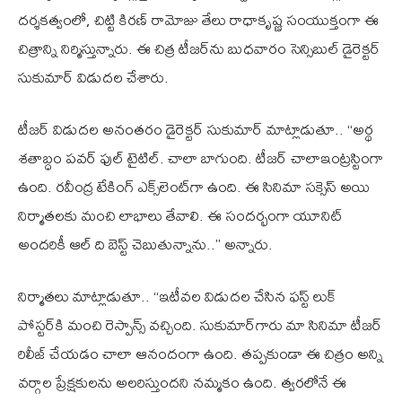
దర్శకత్వంలో, చిట్టి కిరణ్ రామోజు తేలు రాధాకృష్ణ సంయుక్తంగా ఈ
చిత్రాన్ని నిర్మిస్తున్నారు. ఈ చిత్ర టీజర్‌ను బుధవారం సెన్సిబుల్ డైరెక్టర్
సుకుమార్ విడుదల చేశారు.
టీజర్ విడుదల అనంతరం డైరెక్టర్ సుకుమార్ మాట్లాడుతూ.. ‘‘అర్థ
శతాబ్ధం పవర్ ఫుల్ టైటిల్. చాలా బాగుంది. టీజర్ చాలాఇంట్రస్టింగా
ఉంది. రవీంద్ర టేకింగ్ ఎక్స్‌లెంట్‌గా ఉంది. ఈ సినిమా సక్సెస్ అయి
నిర్మాతలకు మంచి లాభాలు తేవాలి. ఈ సందర్భంగా యూనిట్
అందరికీ ఆల్ ది బెస్ట్ చెబుతున్నాను..’’ అన్నారు.
నిర్మాతలు మాట్లాడుతూ.. ‘‘ఇటీవల విడుదల చేసిన ఫస్ట్ లుక్
పోస్టర్‌కి మంచి రెస్పాన్స్ వ‌చ్చింది. సుకుమార్‌గారు మా సినిమా టీజర్
రిలీజ్ చేయడం చాలా ఆనందంగా ఉంది. తప్పకుండా ఈ చిత్రం అన్ని
వర్గాల ప్రేక్షకులను అలరిస్తుందని నమ్మకం ఉంది. త్వరలోనే ఈ