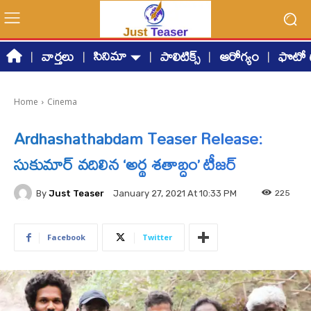
సినిమా
వార్తలు
పాలిటిక్స్
ఆరోగ్యం
ఫొటో గ
Home
Cinema
Ardhashathabdam Teaser Release:
సుకుమార్ వదిలిన ‘అర్థ శతాబ్ధం’ టీజర్
By
Just Teaser
225
January 27, 2021 At 10:33 PM
Facebook
Twitter