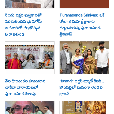
రెండు లక్షల పుస్తకాలతో
Puranapanda Srinivas: ఒకే
పరిమళించిన మై హోమ్
రోజు 3 మహా క్షేత్రాలను
అవతార్‌లో చరిత్రకెక్కిన
దర్శించుకున్న పురాణపండ
పురాణపండ
శ్రీనివాస్
వేల గొంతుకల హనుమాన్
“హివాగ” లగ్జరీ బ్యూటీ క్లినిక్..
చాలీసా పారాయణలో
కొంపల్లిలో ఘనంగా రెండవ
పురాణపండ పిలుపు
బ్రాంచ్