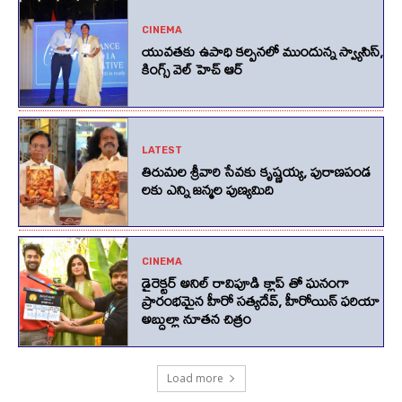
CINEMA
యువతకు ఉపాధి కల్పనలో ముందున్న స్వ్యాసిస్,
కింగ్స్‌ వెల్‌ హెచ్‌ ఆర్‌
LATEST
తిరుమల శ్రీవారి సేవకు కృష్ణయ్య, పురాణపండ
లకు ఎన్ని జన్మల పుణ్యమిది
CINEMA
డైరెక్టర్ అనిల్ రావిపూడి క్లాప్ తో ఘనంగా
ప్రారంభమైన హీరో సత్యదేవ్, హీరోయిన్ ఫరియా
అబ్దుల్లా నూతన చిత్రం
Load more