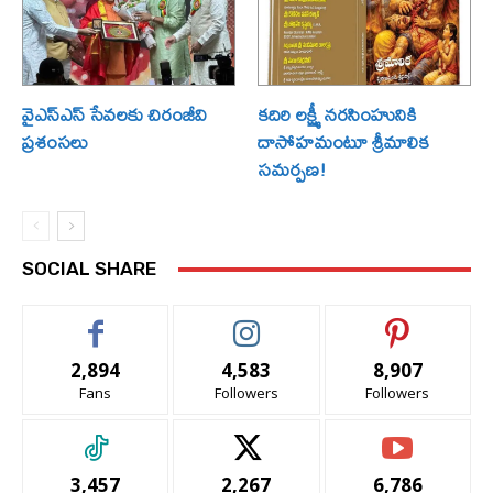
వైఎస్ఎస్ సేవలకు చిరంజీవి
కదిరి లక్ష్మీ నరసింహునికి
ప్రశంసలు
దాసోహమంటూ శ్రీమాలిక
సమర్పణ!
SOCIAL SHARE
2,894
4,583
8,907
Fans
Followers
Followers
3,457
2,267
6,786