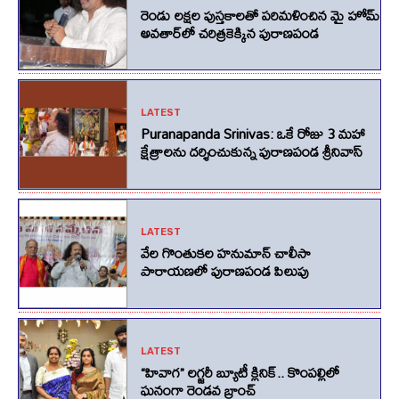
రెండు లక్షల పుస్తకాలతో పరిమళించిన మై హోమ్
అవతార్‌లో చరిత్రకెక్కిన పురాణపండ
LATEST
Puranapanda Srinivas: ఒకే రోజు 3 మహా
క్షేత్రాలను దర్శించుకున్న పురాణపండ శ్రీనివాస్
LATEST
వేల గొంతుకల హనుమాన్ చాలీసా
పారాయణలో పురాణపండ పిలుపు
LATEST
“హివాగ” లగ్జరీ బ్యూటీ క్లినిక్.. కొంపల్లిలో
ఘనంగా రెండవ బ్రాంచ్