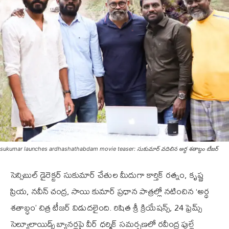
sukumar launches ardhashathabdam movie teaser: సుకుమార్ వదిలిన అర్థ శతాబ్ధం టీజర్
సెన్సిబుల్ డైరెక్టర్ సుకుమార్ చేతుల మీదుగా కార్తిక్ రత్నం, కృష్ణ
ప్రియ, నవీన్ చంద్ర, సాయి కుమార్ ప్రధాన పాత్రల్లో నటించిన ‘అర్థ
శతాబ్ధం’ చిత్ర టీజర్ విడుదలైంది. రిషిత శ్రీ క్రియేషన్స్, 24 ఫ్రెమ్స్
సెల్యూలాయిడ్స్ బ్యానర్లపై వీర్ ధర్మిక్ సమర్పణలో రవీంద్ర పుల్లే