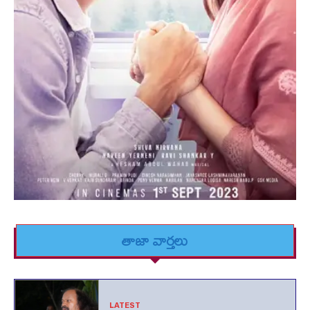
తాజా వార్తలు
LATEST