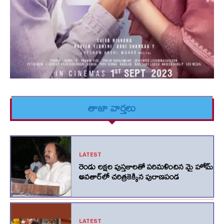
తాజా వార్తలు
LATEST
రెండు లక్షల పుస్తకాలతో పరిమళించిన మై హోమ్
అవతార్‌లో చరిత్రకెక్కిన పురాణపండ
LATEST