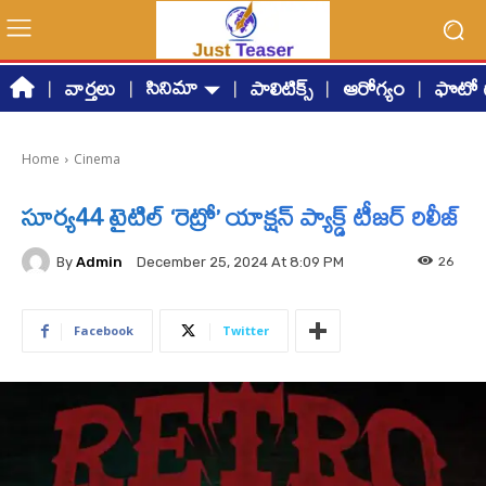
సినిమా
వార్తలు
పాలిటిక్స్
ఆరోగ్యం
ఫొటో గ
Home
Cinema
సూర్య44 టైటిల్ ‘రెట్రో’ యాక్షన్ ప్యాక్డ్ టీజర్ రిలీజ్
By
Admin
26
December 25, 2024 At 8:09 PM
Facebook
Twitter