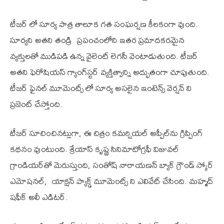
టీజర్ లో సూర్య పాత్ర తాలూక గత సంఘర్షణ కీలకంగా వుంది.
సూర్యని అతని తండ్రి ప్రపంచంలోని ఇతర ప్రమాదకరమైన
వ్యక్తులతో ముడిపడి ఉన్న వైలెంట్ లెగసీ వెంటాడుతుంది. టీజర్
అతని ఫెరోషియస్ గ్యాంగ్‌స్టర్ వ్యక్తిత్వాన్ని అద్భుతంగా చూపుతుంది.
టీజర్ ఫైనల్ మూమెంట్స్ లో సూర్య అసలైన ఇంటెన్స్ వెర్షన్ ని
ప్రజెంట్ చేస్తోంది.
టీజర్ సూచించినట్లుగా, ఈ చిత్రం కమర్షియల్ అప్పీల్‌ను గ్రిప్పింగ్
కథనం వుంటుంది. శ్రేయాస్ కృష్ణ సినిమాటోగ్రఫీ విజువల్
గ్రాండియర్‌తో మెరుస్తుంది, సంతోష్ నారాయణన్ బ్యాక్ గ్రౌండ్ స్కోర్
ఎమోషనల్, యాక్షన్ ప్యాక్డ్ మూమెంట్స్ ని ఎలివేట్ చేసింది. మహ్మద్
షఫీక్ అలీ ఎడిటర్.