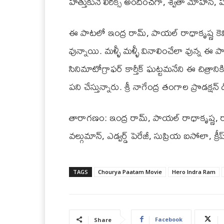
హత్తుకునే లిరిక్స్ అందించగా, శ్వేతా మోహన్
ఈ పాటలో ఇంద్ర రామ్, పాయల్ రాధాకృష్ణ కెమిస్ట్
వున్నాయి. మళ్ళీ మళ్ళీ వినాలించేలా వున్న ఈ పాట 
సినిమాటోగ్రాఫర్ కార్తీక్ ఘట్టమనేని ఈ చిత్
పని చేస్తున్నారు. శ్రీ నాగేంద్ర తంగాల ప్రొడక్షన్
తారాగణం: ఇంద్ర రామ్, పాయల్ రాధాకృష్ణ, రాజ
వల్గుమాన్, ఎడ్వర్డ్ పెరేజీ, సుప్రియ ఐసోలా, క
TAGS
Chourya Paatam Movie
Hero Indra Ram
Facebook
Share