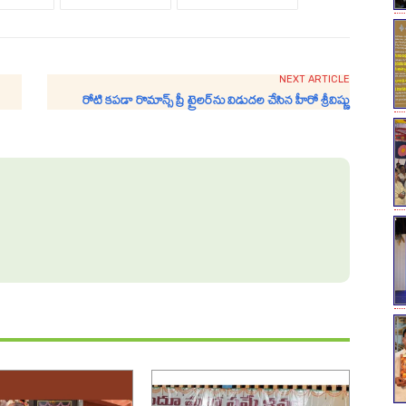
NEXT ARTICLE
రోటి క‌ప‌డా రొమాన్స్ ప్రీ ట్రైల‌ర్‌ను విడుద‌ల చేసిన హీరో శ్రీ‌విష్ణు