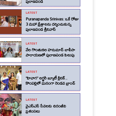
పురాణపండ
LATEST
Puranapanda Srinivas: ఒకే రోజు
3 మహా క్షేత్రాలను దర్శించుకున్న
పురాణపండ శ్రీనివాస్
LATEST
వేల గొంతుకల హనుమాన్ చాలీసా
పారాయణలో పురాణపండ పిలుపు
LATEST
“హివాగ” లగ్జరీ బ్యూటీ క్లినిక్..
కొంపల్లిలో ఘనంగా రెండవ బ్రాంచ్
LATEST
వైఎస్ఎస్ సేవలకు చిరంజీవి
ప్రశంసలు