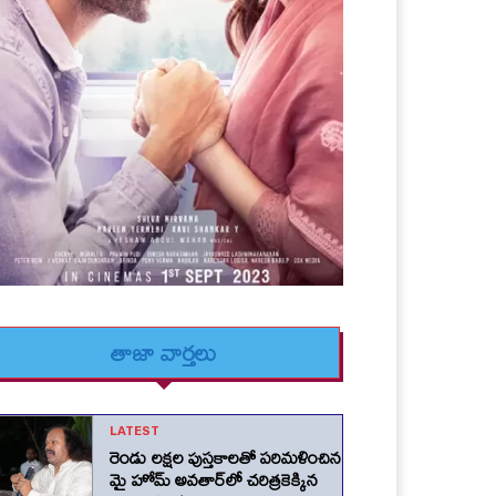
తాజా వార్తలు
LATEST
రెండు లక్షల పుస్తకాలతో పరిమళించిన
మై హోమ్ అవతార్‌లో చరిత్రకెక్కిన