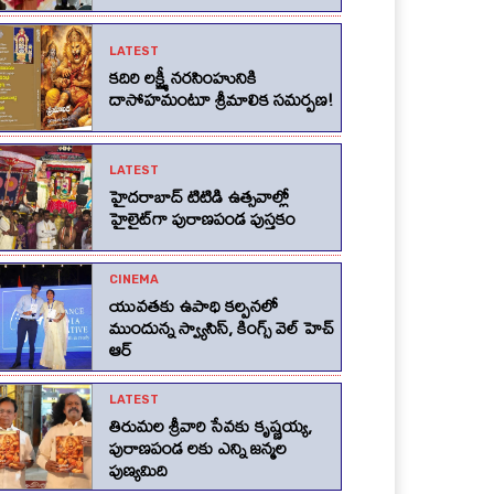
LATEST
కదిరి లక్ష్మీ నరసింహునికి
దాసోహమంటూ శ్రీమాలిక సమర్పణ!
LATEST
హైదరాబాద్ టిటిడి ఉత్సవాల్లో
హైలైట్‌గా పురాణపండ పుస్తకం
CINEMA
యువతకు ఉపాధి కల్పనలో
ముందున్న స్వ్యాసిస్, కింగ్స్‌ వెల్‌ హెచ్‌
ఆర్‌
LATEST
తిరుమల శ్రీవారి సేవకు కృష్ణయ్య,
పురాణపండ లకు ఎన్ని జన్మల
పుణ్యమిది