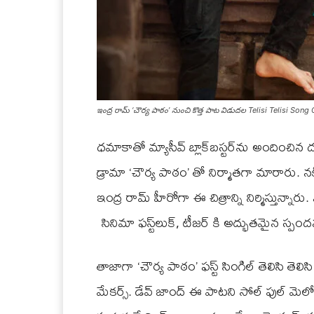
ఇంద్ర రామ్ ‘చౌర్య పాఠం’ నుంచి కొత్త పాట విడుదల Telisi Telisi 
ధమాకాతో మ్యాసీవ్ బ్లాక్‌బస్టర్‌ను అందించిన ద
డ్రామా ‘చౌర్య పాఠం’ తో నిర్మాతగా మారారు. నక్కి
ఇంద్ర రామ్ హీరోగా ఈ చిత్రాన్ని నిర్మిస్తున్నా
సినిమా ఫస్ట్‌లుక్‌, టీజర్‌ కి అద్భుతమైన స్పంద
తాజాగా ‘చౌర్య పాఠం’ ఫస్ట్ సింగిల్ తెలిసి తెలి
మేకర్స్. డేవ్ జాంద్ ఈ పాటని సోల్ ఫుల్ మెలోడ