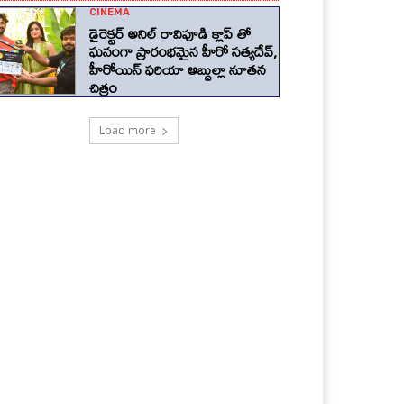
CINEMA
డైరెక్టర్ అనిల్ రావిపూడి క్లాప్ తో
ఘనంగా ప్రారంభమైన హీరో సత్యదేవ్,
హీరోయిన్ ఫరియా అబ్దుల్లా నూతన
చిత్రం
Load more