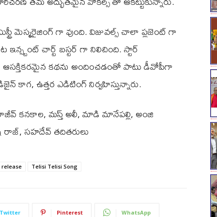
, హరిచరణ్ తమ అద్భుతమైన వోకల్స్ తో ఆకట్టుకున్నారు.
రీ మెస్మరైజింగ్ గా వుంది. విజువల్స్ చాలా ప్లజెంట్ గా
ఇన్స్టంట్ చార్ట్ బస్టర్ గా నిలిచింది. స్టార్
రానికి ఆసక్తికరమైన కథను అందించడంతో పాటు డీవోపీగా
 డిజైన్ కాగ, ఉత్తర ఎడిటింగ్ నిర్వహిస్తున్నారు.
ీవ్ కనకాల, మస్త్ అలీ, మాడి మానేపల్లి, అంజి
్రీష్ రాజ్, సహదేవ్ తదితరులు
release
Telisi Telisi Song
Twitter
Pinterest
WhatsApp