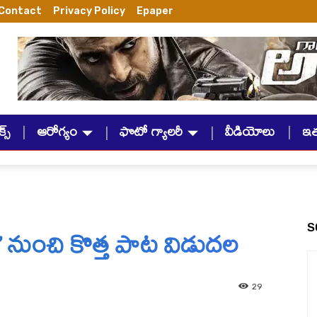
Contact
Privacy Policy
Epaper
్స్
ఆరోగ్యం
ఫొటో గ్యాలరీ
వీడియోలు
ఇ
’ నుంచి కొత్త పాట విడుదల
S
29