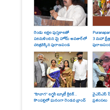
రెండు లక్షల పుస్తకాలతో
Puranapand
పరిమళించిన మై హోమ్ అవతార్‌లో
3 మహా క్షేత
చరిత్రకెక్కిన పురాణపండ
పురాణపండ శ
“హివాగ” లగ్జరీ బ్యూటీ క్లినిక్..
వైఎస్ఎస్ స
కొంపల్లిలో ఘనంగా రెండవ బ్రాంచ్
ప్రశంసలు