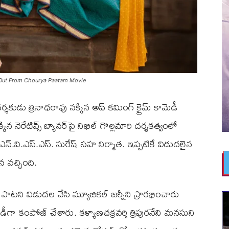
Song Out From Chourya Paatam Movie
ర్శకుడు త్రినాధరావు నక్కిన అప్ కమింగ్ క్రైమ్ కామెడీ
న నెరేటివ్స్ బ్యానర్‌పై నిఖిల్ గొల్లమారి దర్శకత్వంలో
రు. ఎన్.వి.ఎస్.ఎస్. సురేష్ సహ నిర్మాత. ఇప్పటికే విడుదలైన
న వచ్చింది.
సి పాటని విడుదల చేసి మ్యూజికల్ జర్నీని ప్రారభించారు
ీగా కంపోజ్ చేశారు. కళ్యాణచక్రవర్తి త్రిపురనేని మనసుని