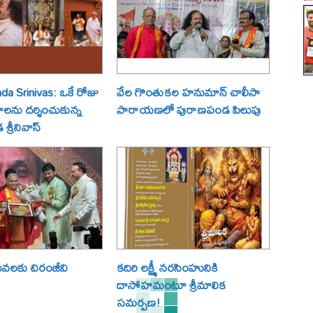
a Srinivas: ఒకే రోజు
వేల గొంతుకల హనుమాన్ చాలీసా
్రాలను దర్శించుకున్న
పారాయణలో పురాణపండ పిలుపు
్రీనివాస్
ేవలకు చిరంజీవి
కదిరి లక్ష్మీ నరసింహునికి
దాసోహమంటూ శ్రీమాలిక
సమర్పణ!