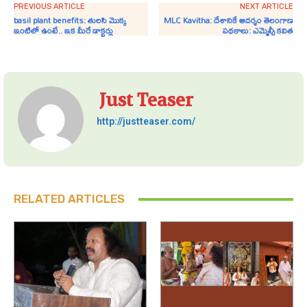
PREVIOUS ARTICLE
NEXT ARTICLE
basil plant benefits: తులసి మొక్క
MLC Kavitha: దేశానికే ఆదర్శం తెలంగాణ
ఇంటిలో ఉంటే.. ఇక మీరే డాక్టర్లు
పథకాలు: ఎమ్మెల్సీ కవిత
Just Teaser
http://justteaser.com/
RELATED ARTICLES