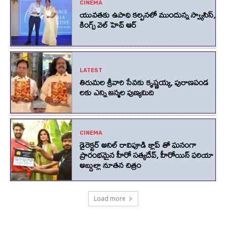
CINEMA
యువతకు ఉపాధి కల్పనలో ముందున్న స్వ్యాసిస్,
కింగ్స్‌ వెల్‌ హెచ్‌ ఆర్‌
LATEST
తిరుమల శ్రీవారి సేవకు కృష్ణయ్య, పురాణపండ
లకు ఎన్ని జన్మల పుణ్యమిది
CINEMA
డైరెక్టర్ అనిల్ రావిపూడి క్లాప్ తో ఘనంగా
ప్రారంభమైన హీరో సత్యదేవ్, హీరోయిన్ ఫరియా
అబ్దుల్లా నూతన చిత్రం
Load more