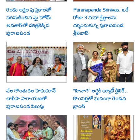
రెండు లక్షల పుస్తకాలతో
Puranapanda Srinivas: ఒకే
పరిమళించిన మై హోమ్
రోజు 3 మహా క్షేత్రాలను
అవతార్‌లో చరిత్రకెక్కిన
దర్శించుకున్న పురాణపండ
పురాణపండ
శ్రీనివాస్
వేల గొంతుకల హనుమాన్
“హివాగ” లగ్జరీ బ్యూటీ క్లినిక్..
చాలీసా పారాయణలో
కొంపల్లిలో ఘనంగా రెండవ
పురాణపండ పిలుపు
బ్రాంచ్