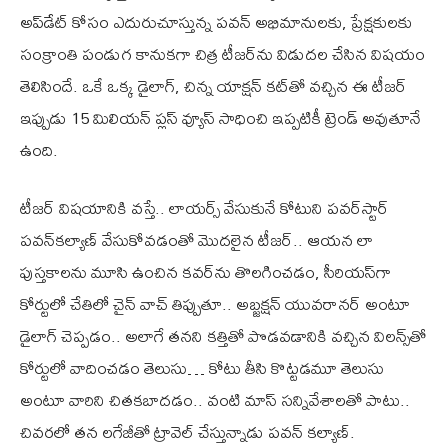
అప్‌డేట్ కోసం ఎదురుచూస్తున్న పవన్ అభిమానులకు, ప్రేక్షకులకు
సంక్రాంతి పండుగ కానుకగా చిత్ర టీజ‌ర్‌ను విడుద‌ల చేసిన విషయం
తెలిసిందే. ఒకే ఒక్క డైలాగ్, చిన్న యాక్షన్ కట్‌తో వచ్చిన ఈ టీజర్
ఇప్పుడు 15 మిలియన్ ప్లస్ వ్యూస్ సాధించి ఇప్పటికీ ట్రెండ్ అవుతూనే
ఉంది.
టీజర్ విషయానికి వస్తే.. లాయర్స్ వేసుకునే కోటుని పవర్‌స్టార్
ప‌వ‌న్‌క‌ల్యాణ్ వేసుకోవ‌డంతో మొద‌లైన టీజ‌ర్‌.. ఆయ‌న లా
పుస్త‌కాల‌ను మూసి ఉంచిన క‌వ‌ర్‌ను తొల‌గించ‌డం, సీరియ‌స్‌గా
కోర్టులో చేతిలో చైన్ వాచ్ తిప్పుతూ.. అబ్జ‌క్ష‌న్ యువ‌రాన‌ర్ అంటూ
డైలాగ్ చెప్ప‌డం.. అలాగే త‌నని క‌త్తితో పొడ‌వ‌డానికి వ‌చ్చిన విల‌న్స్‌తో
కోర్టులో వాదించ‌డం తెలుసు… కోటు తీసి కొట్ట‌డ‌మూ తెలుసు
అంటూ వారిని చిత‌క‌బాద‌డం.. వంటి మాస్ స‌న్నివేశాల‌తో పాటు..
చివ‌ర‌లో త‌న ల‌గేజీతో ట్రావెల్ చేస్తున్నాడు పవన్ కల్యాణ్.