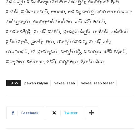
ప‌వ‌ర్‌స్టార్ ప‌వ‌న్‌క‌ల్యాణ్ హీరోగా న‌టిస్తోన్న ఈ చిత్రంలో శ్రుతి
హాస‌న్‌, నివేదా థామ‌స్‌, అంజ‌లి, అన‌న్య నాగ‌ళ్ల ఇత‌ర తారాగ‌ణంగా
న‌టిస్తున్నారు. ఈ చిత్రానికి సంగీతం: ఎస్‌.ఎస్‌.త‌మ‌న్‌,
సినిమాటోగ్ర‌ఫీ: పి.ఎస్‌.వినోద్‌, ప్రొడ‌క్ష‌న్ డిజైన్‌: రాజీవ‌న్‌, ఎడిటింగ్‌:
ప్ర‌వీణ్ పూడి, డైలాగ్స్‌: తిరు, యాక్ష‌న్ ర‌వివ‌ర్మ‌, వి.ఎఫ్‌.ఎక్స్‌:
యుగంధ‌ర్‌, కో ప్రొడ్యూస‌ర్‌: హ‌ర్షిత్ రెడ్డి, స‌మ‌ర్ప‌ణ‌: బోనీ క‌పూర్‌,
నిర్మాత‌లు: దిల్‌రాజు, శిరీష్; ద‌ర్శ‌క‌త్వం: శ్రీరామ్ వేణు.
TAGS
pawan kalyan
vakeel saab
vekeel saab teaser
Facebook
Twitter