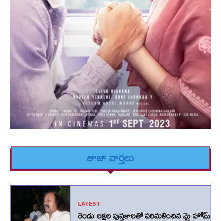
తాజా వార్తలు
LATEST
రెండు లక్షల పుస్తకాలతో పరిమళించిన మై హోమ్