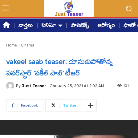
సినిమా
వార్తలు
పాలిటిక్స్
ఆరోగ్యం
ఫొటో గ
Home
Cinema
vakeel saab teaser: దూసుకుపోతోన్న
ప‌వ‌ర్‌స్టార్ ‘వ‌కీల్ సాబ్‌’ టీజర్
By
Just Teaser
101
January 25, 2021 At 2:02 AM
Facebook
Twitter