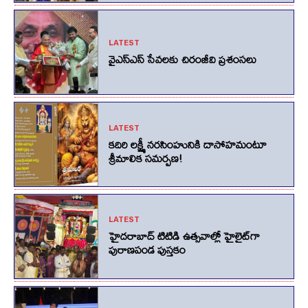
LATEST
వైఎస్ఎస్ సేవలకు చిరంజీవి ప్రశంసలు
LATEST
కదిరి లక్ష్మీ నరసింహునికి దాసోహమంటూ
శ్రీమాలిక సమర్పణ!
LATEST
హైదరాబాద్ టిటిడి ఉత్సవాల్లో హైలైట్‌గా
పురాణపండ పుస్తకం