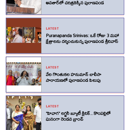
అవతార్‌లో చరిత్రకెక్కిన పురాణపండ
LATEST
Puranapanda Srinivas: ఒకే రోజు 3 మహా
క్షేత్రాలను దర్శించుకున్న పురాణపండ శ్రీనివాస్
LATEST
వేల గొంతుకల హనుమాన్ చాలీసా
పారాయణలో పురాణపండ పిలుపు
LATEST
“హివాగ” లగ్జరీ బ్యూటీ క్లినిక్.. కొంపల్లిలో
ఘనంగా రెండవ బ్రాంచ్