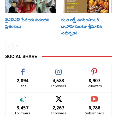
వైఎస్ఎస్ సేవలకు చిరంజీవి
కదిరి లక్ష్మీ నరసింహునికి
ప్రశంసలు
దాసోహమంటూ శ్రీమాలిక
సమర్పణ!
SOCIAL SHARE
2,894
4,583
8,907
Fans
Followers
Followers
3,457
2,267
6,786
Followers
Followers
Subscribers