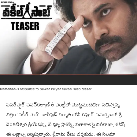
tremendous response to pawan kalyan vakeel saab teaser
ప‌వ‌ర్‌స్టార్ ప‌వ‌న్‌కల్యాణ్ రీ ఎంట్రీలో మొట్టమొదటిగా న‌టిస్తోన్న
చిత్రం ‘వ‌కీల్ సాబ్‌’. బాలీవుడ్ నిర్మాత బోనీ క‌పూర్ స‌మ‌ర్ప‌ణ‌లో శ్రీ
వెంక‌టేశ్వ‌ర క్రియేష‌న్స్‌, బే వ్యూ ప్రాజెక్ట్స్ ప‌తాకాల‌పై దిల్‌రాజు, శిరీష్
ఈ చిత్రాన్ని నిర్మిస్తున్నారు. శ్రీరామ్ వేణు ద‌ర్శ‌కుడు. ఈ సినిమా