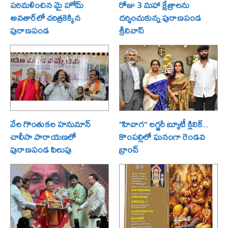
పరిమళించిన మై హోమ్
రోజు 3 మహా క్షేత్రాలను
అవతార్‌లో చరిత్రకెక్కిన
దర్శించుకున్న పురాణపండ
పురాణపండ
శ్రీనివాస్
వేల గొంతుకల హనుమాన్
“హివాగ” లగ్జరీ బ్యూటీ క్లినిక్..
చాలీసా పారాయణలో
కొంపల్లిలో ఘనంగా రెండవ
పురాణపండ పిలుపు
బ్రాంచ్