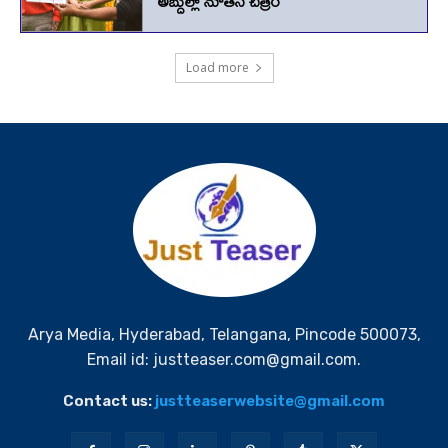
Arya Media, Hyderabad, Telangana, Pincode 500073,
Email id: justteaser.com@gmail.com.
Contact us:
justteaserwebsite@gmail.com