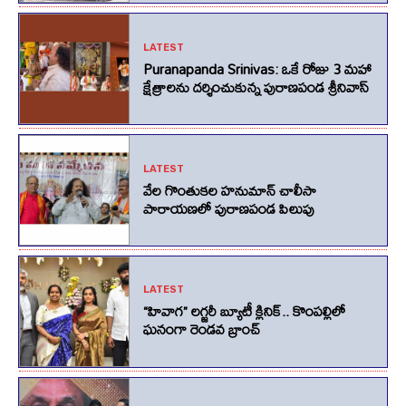
LATEST
Puranapanda Srinivas: ఒకే రోజు 3 మహా
క్షేత్రాలను దర్శించుకున్న పురాణపండ శ్రీనివాస్
LATEST
వేల గొంతుకల హనుమాన్ చాలీసా
పారాయణలో పురాణపండ పిలుపు
LATEST
“హివాగ” లగ్జరీ బ్యూటీ క్లినిక్.. కొంపల్లిలో
ఘనంగా రెండవ బ్రాంచ్