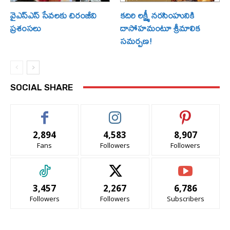
వైఎస్ఎస్ సేవలకు చిరంజీవి
కదిరి లక్ష్మీ నరసింహునికి
ప్రశంసలు
దాసోహమంటూ శ్రీమాలిక
సమర్పణ!
SOCIAL SHARE
2,894
4,583
8,907
Fans
Followers
Followers
3,457
2,267
6,786
Followers
Followers
Subscribers