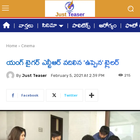
సినిమా
వార్తలు
పాలిటిక్స్
ఆరోగ్యం
ఫొటో గ
Home
Cinema
యంగ్ టైగ‌ర్ ఎన్టీఆర్‌ వదిలిన ‘ఉప్పెన’ ట్రైల‌ర్‌
By
Just Teaser
215
February 5, 2021 At 2:39 PM
Facebook
Twitter