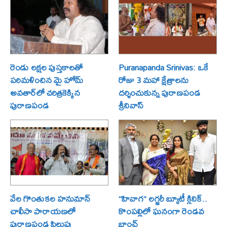
రెండు లక్షల పుస్తకాలతో
Puranapanda Srinivas: ఒకే
పరిమళించిన మై హోమ్
రోజు 3 మహా క్షేత్రాలను
అవతార్‌లో చరిత్రకెక్కిన
దర్శించుకున్న పురాణపండ
పురాణపండ
శ్రీనివాస్
వేల గొంతుకల హనుమాన్
“హివాగ” లగ్జరీ బ్యూటీ క్లినిక్..
చాలీసా పారాయణలో
కొంపల్లిలో ఘనంగా రెండవ
పురాణపండ పిలుపు
బ్రాంచ్