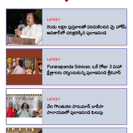
LATEST
రెండు లక్షల పుస్తకాలతో పరిమళించిన మై హోమ్
అవతార్‌లో చరిత్రకెక్కిన పురాణపండ
LATEST
Puranapanda Srinivas: ఒకే రోజు 3 మహా
క్షేత్రాలను దర్శించుకున్న పురాణపండ శ్రీనివాస్
LATEST
వేల గొంతుకల హనుమాన్ చాలీసా
పారాయణలో పురాణపండ పిలుపు