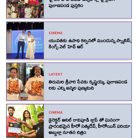
పురాణపండ పుస్తకం
CINEMA
యువతకు ఉపాధి కల్పనలో ముందున్న స్వ్యాసిస్,
కింగ్స్‌ వెల్‌ హెచ్‌ ఆర్‌
LATEST
తిరుమల శ్రీవారి సేవకు కృష్ణయ్య, పురాణపండ
లకు ఎన్ని జన్మల పుణ్యమిది
CINEMA
డైరెక్టర్ అనిల్ రావిపూడి క్లాప్ తో ఘనంగా
ప్రారంభమైన హీరో సత్యదేవ్, హీరోయిన్ ఫరియా
అబ్దుల్లా నూతన చిత్రం