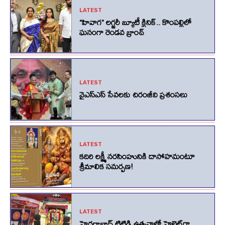
LATEST
“హివాగ” లగ్జరీ బ్యూటీ క్లినిక్.. కొంపల్లిలో
ఘనంగా రెండవ బ్రాంచ్
LATEST
వైఎస్ఎస్ సేవలకు చిరంజీవి ప్రశంసలు
LATEST
కదిరి లక్ష్మీ నరసింహునికి దాసోహమంటూ
శ్రీమాలిక సమర్పణ!
LATEST
హైదరాబాద్ టిటిడి ఉత్సవాల్లో హైలైట్‌గా