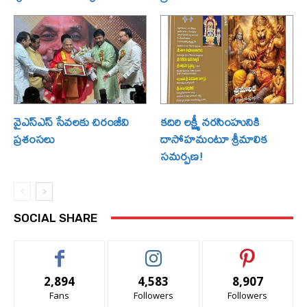
వైఎస్ఎస్ సేవలకు చిరంజీవి
కదిరి లక్ష్మీ నరసింహునికి
ప్రశంసలు
దాసోహమంటూ శ్రీమాలిక
సమర్పణ!
SOCIAL SHARE
2,894
4,583
8,907
Fans
Followers
Followers