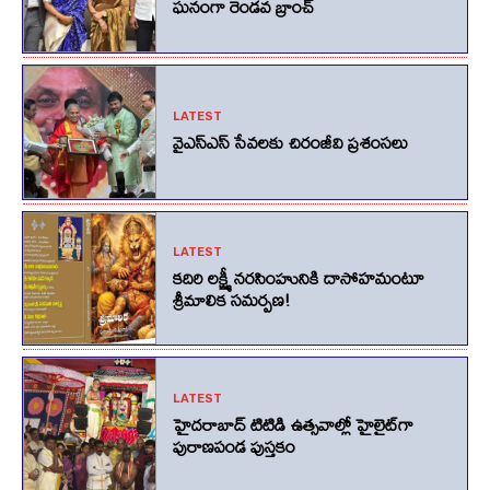
ఘనంగా రెండవ బ్రాంచ్
LATEST
వైఎస్ఎస్ సేవలకు చిరంజీవి ప్రశంసలు
LATEST
కదిరి లక్ష్మీ నరసింహునికి దాసోహమంటూ
శ్రీమాలిక సమర్పణ!
LATEST
హైదరాబాద్ టిటిడి ఉత్సవాల్లో హైలైట్‌గా
పురాణపండ పుస్తకం