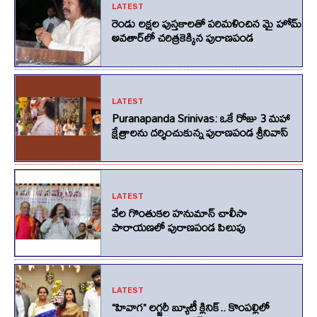
LATEST
రెండు లక్షల పుస్తకాలతో పరిమళించిన మై హోమ్
అవతార్‌లో చరిత్రకెక్కిన పురాణపండ
LATEST
Puranapanda Srinivas: ఒకే రోజు 3 మహా
క్షేత్రాలను దర్శించుకున్న పురాణపండ శ్రీనివాస్
LATEST
వేల గొంతుకల హనుమాన్ చాలీసా
పారాయణలో పురాణపండ పిలుపు
LATEST
“హివాగ” లగ్జరీ బ్యూటీ క్లినిక్.. కొంపల్లిలో