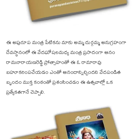
ఈ అపురూప మంత్ర పేటికను మాకు అమ్మ దుర్గమ్మ అనుగ్రహంగా
దేవస్థానంలో ఈ వేదఘోషలమధ్య మంత్ర ప్రసాదంగా ఆనం
రామనారాయణరెడ్డి ప్రోత్సాహంతో ఈ ఓ రామారావు
బహూకరింపచేయడం ఎంతో ఆనందాన్నిచ్చిందని వేదపండిత
బృందం ముక్త కంఠంతో ప్రశంసించడం ఈ ఉత్సవాల్లో ఒక
ప్రత్యేకతగానే చెప్పాలి.