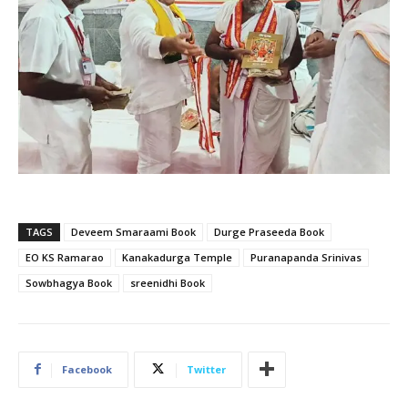
TAGS
Deveem Smaraami Book
Durge Praseeda Book
EO KS Ramarao
Kanakadurga Temple
Puranapanda Srinivas
Sowbhagya Book
sreenidhi Book
Facebook
Twitter