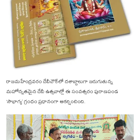
రాజమహేంద్రవరం దేవీచౌక్‌లో దశాబ్దాలుగా జరుగుతున్న
మహోన్నతమైన దేవీ ఉత్సవాల్లో ఈ సంవత్సరం పురాణపండ
‘సౌభాగ్య’ గ్రంధం ప్రధానంగా ఆకర్షించింది.