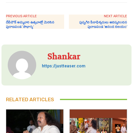
PREVIOUS ARTICLE
NEXT ARTICLE
దేవీచౌక్ అమ్మవారి ఉత్సవాల్లో మెరిసిన
పుష్పగిరి పీఠాధీశ్వరులు ఆవిష్కరించిన
పురాణపండ ‘సౌభాగ్య’
పురాణపండ ‘ఆనంద నిలయం’
Shankar
https://justteaser.com
RELATED ARTICLES