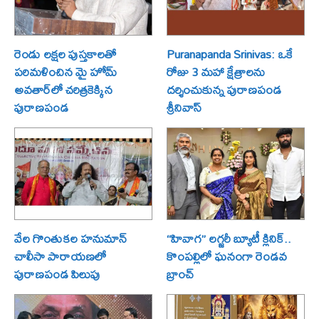
రెండు లక్షల పుస్తకాలతో
Puranapanda Srinivas: ఒకే
పరిమళించిన మై హోమ్
రోజు 3 మహా క్షేత్రాలను
అవతార్‌లో చరిత్రకెక్కిన
దర్శించుకున్న పురాణపండ
పురాణపండ
శ్రీనివాస్
వేల గొంతుకల హనుమాన్
“హివాగ” లగ్జరీ బ్యూటీ క్లినిక్..
చాలీసా పారాయణలో
కొంపల్లిలో ఘనంగా రెండవ
పురాణపండ పిలుపు
బ్రాంచ్