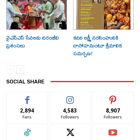
వైఎస్ఎస్ సేవలకు చిరంజీవి
కదిరి లక్ష్మీ నరసింహునికి
ప్రశంసలు
దాసోహమంటూ శ్రీమాలిక
సమర్పణ!
SOCIAL SHARE
2,894
4,583
8,907
Fans
Followers
Followers