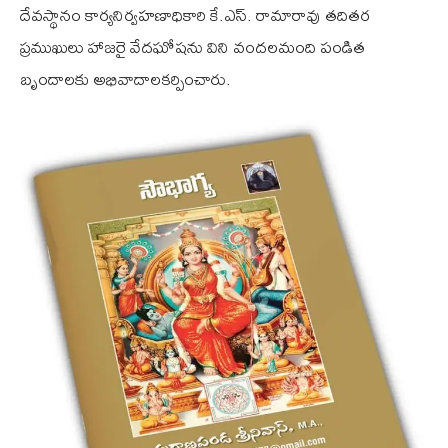
దేవస్థానం కార్యనిర్వహణాధికారి కే.ఎస్. రామారావు తదితర
ప్రముఖులు హాజరై వేదఘోషను విని వందలమంది పండిత
బృందాలకు అభివాదాలకర్పించారు.