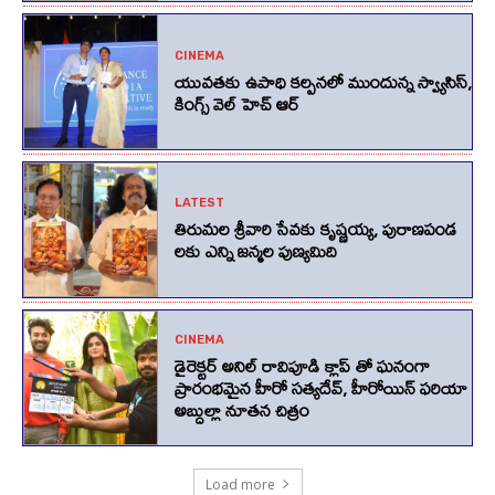
CINEMA
యువతకు ఉపాధి కల్పనలో ముందున్న స్వ్యాసిస్,
కింగ్స్‌ వెల్‌ హెచ్‌ ఆర్‌
LATEST
తిరుమల శ్రీవారి సేవకు కృష్ణయ్య, పురాణపండ
లకు ఎన్ని జన్మల పుణ్యమిది
CINEMA
డైరెక్టర్ అనిల్ రావిపూడి క్లాప్ తో ఘనంగా
ప్రారంభమైన హీరో సత్యదేవ్, హీరోయిన్ ఫరియా
అబ్దుల్లా నూతన చిత్రం
Load more