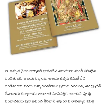
ఈ అద్భుత వైదిక కార్యానికి భారతదేశ నలుమూల నుండీ హాజరైన
పండితులకు ఆలయ సిబ్బంది, ఆలయ ఉత్సవ కమిటీ వేద
పండితులకు నగదు సత్కారంతోపాటు ప్రముఖ రచయిత, ఆంధ్రప్రదేశ్
దేవాదాయ ధర్మాదాయ ఆధికారిక మాసపత్రిక ‘ఆరాధన’ పూర్వ
సంపాదకులు పురాణపండ శ్రీనివాస్ అపురూప లావణ్యాల పవిత్ర