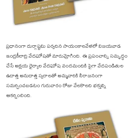
ప్రధానంగా దుర్గాష్టమి పర్వదిన సాయంకాలవేళలో విజయవాడ
ఇంద్రకీలాద్రి వేదఘోషతో మారుమ్రోగింది. ఈ ప్రపంచాన్ని సమృద్ధం
చేసే అక్షయ ధైర్యాల వేదఘోష వందమందికి పైగా వేదపండితుల
ఉదాత్త అనుదాత్త స్వరాలతో అమ్మవారికి నీరాజనంగా
సమర్పించబడటం గురువారం రోజు వేలకొలది భక్తుల్ని
ఆకర్షించింది.