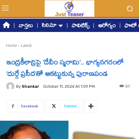
సినిమా
వార్తలు
పాలిటిక్స్
ఆరోగ్యం
ఫొటో గ
Home
Latest
ఇంద్రకీలాద్రిపై ‘దేవీం స్మరామి’.. భాగ్యనగరంలో
‘దుర్గే ప్రసీద’తో ఆకట్టుకున్న పురాణపండ
By
Shankar
57
October 11, 2024 At 1:09 PM
Facebook
Twitter