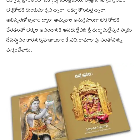
భక్తకోటికి కుంకుమార్చన ద్వారా, లడ్డూ కౌంటర్ల ద్వారా,
ఆవిష్కరణోత్సవాల ద్వారా అమ్మవారి అనుగ్రహంగా భక్త కోటికి
చేరడంతో భక్తుల ఆనందానికి అవధుల్లేవని శ్రీ దుర్గామల్లేస్వర స్వామి
దేవస్థానం కార్యనిర్వహణాధికారి కే.ఎస్.రామారావు సంతోషాన్ని
వ్యక్తంచేశారు.