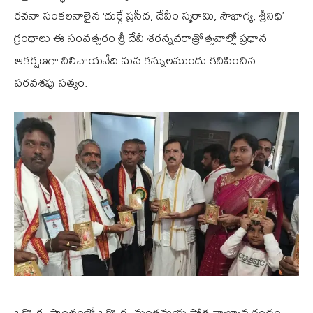
రచనా సంకలనాలైన ‘దుర్గే ప్రసీద, దేవీం స్మరామి, సౌభాగ్య, శ్రీనిధి’
గ్రంధాలు ఈ సంవత్సరం శ్రీ దేవీ శరన్నవరాత్రోత్సవాల్లో ప్రధాన
ఆకర్షణగా నిలిచాయనేది మన కన్నులముందు కనిపించిన
పరవశపు సత్యం.
ఒక్కొక్క ప్రాంతంలో ఒక్కొక్క మంత్రమయ స్తోత్ర వ్యాఖ్యాన గ్రంధం