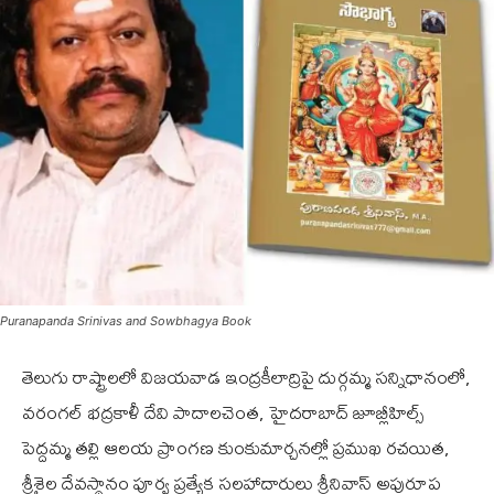
Puranapanda Srinivas and Sowbhagya Book
తెలుగు రాష్ట్రాలలో విజయవాడ ఇంద్రకీలాద్రిపై దుర్గమ్మ సన్నిధానంలో,
వరంగల్ భద్రకాళీ దేవి పాదాలచెంత, హైదరాబాద్ జూబ్లీహిల్స్
పెద్దమ్మ తల్లి ఆలయ ప్రాంగణ కుంకుమార్చనల్లో ప్రముఖ రచయిత,
శ్రీశైల దేవస్థానం పూర్వ ప్రత్యేక సలహాదారులు శ్రీనివాస్ అపురూప