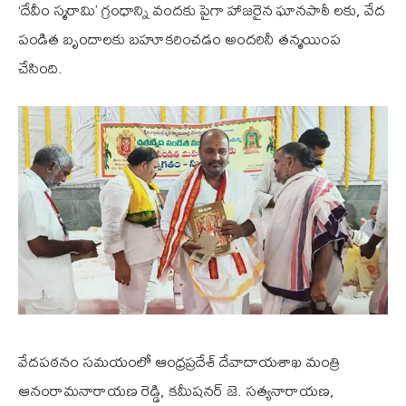
‘దేవీం స్మరామి’ గ్రంధాన్ని వందకు పైగా హాజరైన ఘానపాఠీ లకు, వేద
పండిత బృందాలకు బహూకరించడం అందరినీ తన్మయింప
చేసింది.
వేదపఠనం సమయంలో ఆంధ్రప్రదేశ్ దేవాదాయశాఖ మంత్రి
ఆనంరామనారాయణ రెడ్డి, కమీషనర్ జె. సత్యనారాయణ,