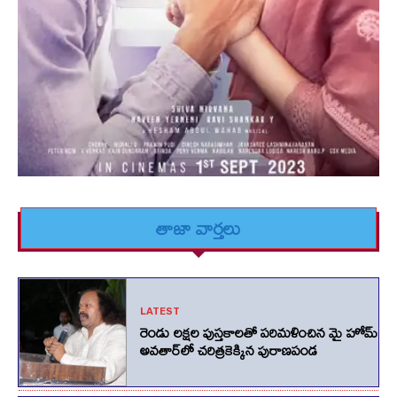
తాజా వార్తలు
LATEST
రెండు లక్షల పుస్తకాలతో పరిమళించిన మై హోమ్
అవతార్‌లో చరిత్రకెక్కిన పురాణపండ