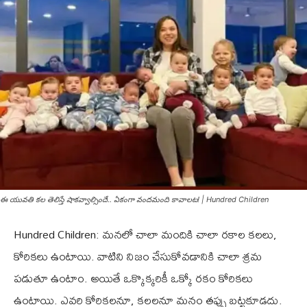
ఈ యువతి కల తెలిస్తే షాకవ్వాల్సిందే.. ఏకంగా వందమంది కావాలట! | Hundred Children
H‌undred Children: మనలో చాలా మందికి చాలా రకాల కలలు,
కోరికలు ఉంటాయి. వాటిని నిజం చేసుకోవడానికి చాలా శ్రమ
పడుతూ ఉంటాం. అయితే ఒక్కొక్కరికీ ఒక్కో రకం కోరికలు
ఉంటాయి. ఎవరి కోరికలనూ, కలలనూ మనం తప్పు బట్టకూడదు.