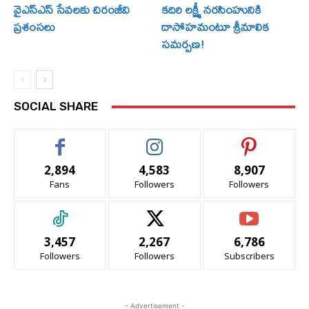
వైఎస్ఎస్ సేవలకు చిరంజీవి
కదిరి లక్ష్మీ నరసింహునికి
ప్రశంసలు
దాసోహమంటూ శ్రీమాలిక
సమర్పణ!
SOCIAL SHARE
2,894
4,583
8,907
Fans
Followers
Followers
3,457
2,267
6,786
Followers
Followers
Subscribers
- Advertisement -