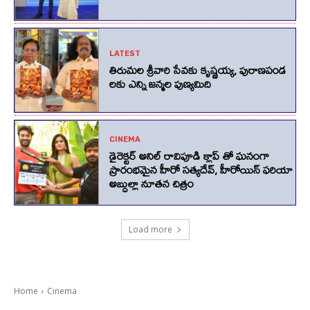
LATEST
తిరుమల శ్రీవారి సేవకు కృష్ణయ్య, పురాణపండ
లకు ఎన్ని జన్మల పుణ్యమిది
CINEMA
డైరెక్టర్ అనిల్ రావిపూడి క్లాప్ తో ఘనంగా
ప్రారంభమైన హీరో సత్యదేవ్, హీరోయిన్ ఫరియా
అబ్దుల్లా నూతన చిత్రం
Load more