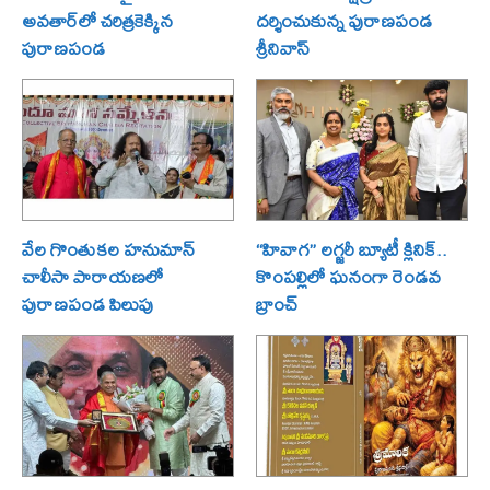
అవతార్‌లో చరిత్రకెక్కిన
దర్శించుకున్న పురాణపండ
పురాణపండ
శ్రీనివాస్
వేల గొంతుకల హనుమాన్
“హివాగ” లగ్జరీ బ్యూటీ క్లినిక్..
చాలీసా పారాయణలో
కొంపల్లిలో ఘనంగా రెండవ
పురాణపండ పిలుపు
బ్రాంచ్