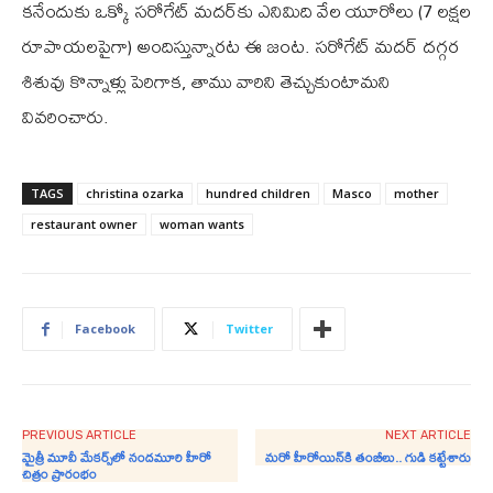
కనేందుకు ఒక్కో సరోగేట్ మదర్‌కు ఎనిమిది వేల యూరోలు (7 లక్షల
రూపాయలపైగా) అందిస్తున్నారట ఈ జంట. సరోగేట్ మదర్ దగ్గర
శిశువు కొన్నాళ్లు పెరిగాక, తాము వారిని తెచ్చుకుంటామని
వివరించారు.
TAGS
christina ozarka
hundred children
Masco
mother
restaurant owner
woman wants
Facebook
Twitter
PREVIOUS ARTICLE
NEXT ARTICLE
మైత్రీ మూవీ మేక‌ర్స్‌లో నందమూరి హీరో
మరో హీరోయిన్‌కి తంబీలు.. గుడి కట్టేశారు
చిత్రం ప్రారంభం