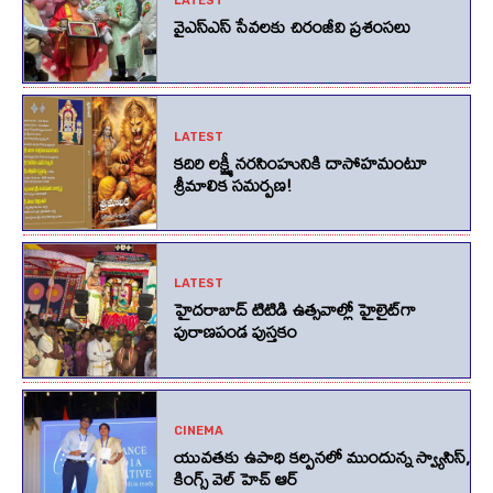
LATEST
వైఎస్ఎస్ సేవలకు చిరంజీవి ప్రశంసలు
LATEST
కదిరి లక్ష్మీ నరసింహునికి దాసోహమంటూ
శ్రీమాలిక సమర్పణ!
LATEST
హైదరాబాద్ టిటిడి ఉత్సవాల్లో హైలైట్‌గా
పురాణపండ పుస్తకం
CINEMA
యువతకు ఉపాధి కల్పనలో ముందున్న స్వ్యాసిస్,
కింగ్స్‌ వెల్‌ హెచ్‌ ఆర్‌