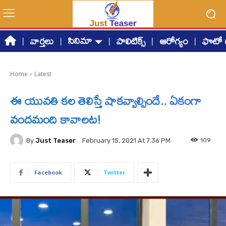
సినిమా
వార్తలు
పాలిటిక్స్
ఆరోగ్యం
ఫొటో గ
Home
Latest
ఈ యువతి కల తెలిస్తే షాకవ్వాల్సిందే.. ఏకంగా
వందమంది కావాలట!
By
Just Teaser
109
February 15, 2021 At 7:36 PM
Facebook
Twitter