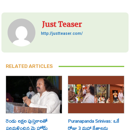
Just Teaser
http://justteaser.com/
RELATED ARTICLES
రెండు లక్షల పుస్తకాలతో
Puranapanda Srinivas: ఒకే
పరిమళించిన మై హోమ్
రోజు 3 మహా క్షేత్రాలను