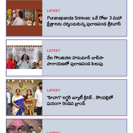
LATEST
Puranapanda Srinivas: ఒకే రోజు 3 మహా
క్షేత్రాలను దర్శించుకున్న పురాణపండ శ్రీనివాస్
LATEST
వేల గొంతుకల హనుమాన్ చాలీసా
పారాయణలో పురాణపండ పిలుపు
LATEST
“హివాగ” లగ్జరీ బ్యూటీ క్లినిక్.. కొంపల్లిలో
ఘనంగా రెండవ బ్రాంచ్