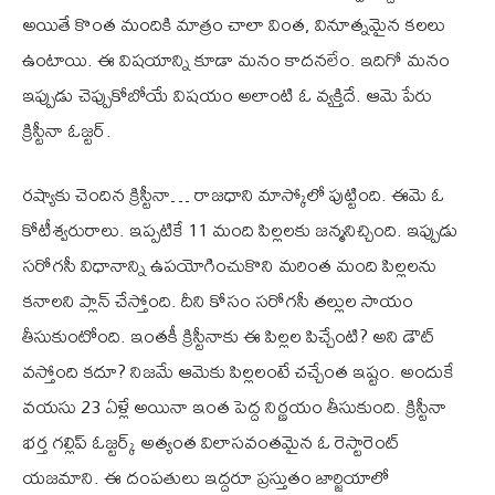
అయితే కొంత మందికి మాత్రం చాలా వింత, వినూత్నమైన కలలు
ఉంటాయి. ఈ విషయాన్ని కూడా మనం కాదనలేం. ఇదిగో మనం
ఇప్పుడు చెప్పుకోబోయే విషయం అలాంటి ఓ వ్యక్తిదే. ఆమె పేరు
క్రిస్టీనా ఓజ్టర్.
రష్యాకు చెందిన క్రిస్టీనా… రాజధాని మాస్కోలో పుట్టింది. ఈమె ఓ
కోటీశ్వరురాలు. ఇప్పటికే 11 మంది పిల్లలకు జన్మనిచ్చింది. ఇప్పుడు
సరోగసీ విధానాన్ని ఉపయోగించుకొని మరింత మంది పిల్లలను
కనాలని ప్లాన్ చేస్తోంది. దీని కోసం సరోగసీ తల్లుల సాయం
తీసుకుంటోంది. ఇంతకీ క్రిస్టీనాకు ఈ పిల్లల పిచ్చేంటి? అని డౌట్
వస్తోంది కదూ? నిజమే ఆమెకు పిల్లలంటే చచ్చేంత ఇష్టం. అందుకే
వయసు 23 ఏళ్లే అయినా ఇంత పెద్ద నిర్ణయం తీసుకుంది. క్రిస్టీనా
భర్త గల్లిప్ ఓజ్టర్క్ అత్యంత విలాసవంతమైన ఓ రెస్టారెంట్
యజమాని. ఈ దంపతులు ఇద్దరూ ప్రస్తుతం జార్జియాలో