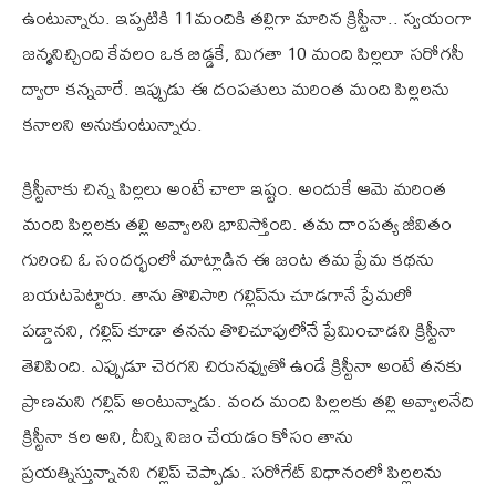
ఉంటున్నారు. ఇప్పటికి 11మందికి తల్లిగా మారిన క్రిస్టీనా.. స్వయంగా
జన్మనిచ్చింది కేవలం ఒక బిడ్డకే, మిగతా 10 మంది పిల్లలూ సరోగసీ
ద్వారా కన్నవారే. ఇప్పుడు ఈ దంపతులు మరింత మంది పిల్లలను
కనాలని అనుకుంటున్నారు.
క్రిస్టీనాకు చిన్న పిల్లలు అంటే చాలా ఇష్టం. అందుకే ఆమె మరింత
మంది పిల్లలకు తల్లి అవ్వాలని భావిస్తోంది. తమ దాంపత్య జీవితం
గురించి ఓ సందర్భంలో మాట్లాడిన ఈ జంట తమ ప్రేమ కథను
బయటపెట్టారు. తాను తొలిసారి గల్లిప్‌ను చూడగానే ప్రేమలో
పడ్డానని, గల్లిప్ కూడా తనను తొలిచూపులోనే ప్రేమించాడని క్రిస్టీనా
తెలిపింది. ఎప్పుడూ చెరగని చిరునవ్వుతో ఉండే క్రిస్టీనా అంటే తనకు
ప్రాణమని గల్లిప్ అంటున్నాడు. వంద మంది పిల్లలకు తల్లి అవ్వాలనేది
క్రిస్టీనా కల అని, దీన్ని నిజం చేయడం కోసం తాను
ప్రయత్నిస్తున్నానని గల్లిప్ చెప్పాడు. సరోగేట్ విధానంలో పిల్లలను