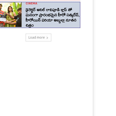
CINEMA
డైరెక్టర్ అనిల్ రావిపూడి క్లాప్ తో
ఘనంగా ప్రారంభమైన హీరో సత్యదేవ్,
హీరోయిన్ ఫరియా అబ్దుల్లా నూతన
చిత్రం
Load more