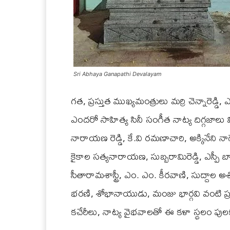
Sri Abhaya Ganapathi Devalayam
గత, ప్రస్తుత ముఖ్యమంత్రులు మర్రి చెన్నారెడ్డి,
ఎందరో సాహిత్య సినీ సంగీత నాట్య దిగ్గజాల
నారాయణ రెడ్డి, కే.వి రమణాచారి, అక్కినేని నాగ
కైకాల సత్యనారాయణ, సుబ్బరామిరెడ్డి, ఎస్పీ బాల
సీతారామశాస్ట్రీ, ఎం. ఎం. కీరవాణి, సుద్దాల అశో
భరణి, శోభానాయుడు, మంజు భార్గవి వంటి ప్
కచేరీలు, నాట్య వైభవాలతో ఈ కళా స్థలం పులక