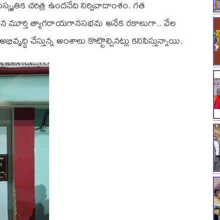
్కృతిక చరిత్ర ఉందనేది నిర్వివాదాంశం. గత
్ధన మూర్తి త్యాగరాయగానసభను అనేక రకాలుగా.. వేల
్ధి చేస్తున్న అంశాలు కొట్టొచ్చినట్లు కనిపిస్తున్నాయి.