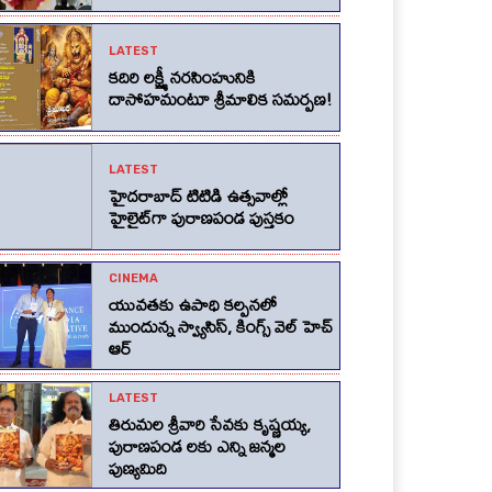
LATEST
కదిరి లక్ష్మీ నరసింహునికి
దాసోహమంటూ శ్రీమాలిక సమర్పణ!
LATEST
హైదరాబాద్ టిటిడి ఉత్సవాల్లో
హైలైట్‌గా పురాణపండ పుస్తకం
CINEMA
యువతకు ఉపాధి కల్పనలో
ముందున్న స్వ్యాసిస్, కింగ్స్‌ వెల్‌ హెచ్‌
ఆర్‌
LATEST
తిరుమల శ్రీవారి సేవకు కృష్ణయ్య,
పురాణపండ లకు ఎన్ని జన్మల
పుణ్యమిది