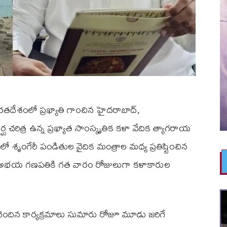
దేశంలో ప్రఖ్యాతి గాంచిన హైదరాబాద్,
్ఘ చరిత్ర ఉన్న ప్రఖ్యాత సాంస్కృతిక కళా వేదిక త్యాగరాయ
ేరీ పండితుల వైదిక మంత్రాల మధ్య ప్రతిష్టించిన
ల అభయ గణపతికి గత వారం రోజులుగా కళాకారుల
 చెందిన కార్యక్రమాలు సుమారు రోజూ మూడు జరిగే