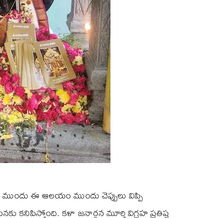
డు ముందు ఈ ఆలయం ముందు చెప్పులు విప్పి
కనిపిస్తోంది. కళా జనార్ధన మూర్తి విగ్రహ ప్రతిష్ట