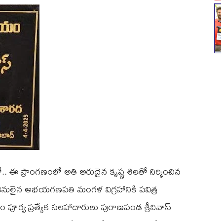
 ఈ ప్రాంగణంలో అతి అరుదైన కృష్ణ శిలతో నిర్మించిన
లైన అభయగణపతి మంగళ విగ్రహానికి పవిత్ర
నం పూర్వ ప్రత్యేక సలహాదారులు పురాణపండ శ్రీనివాస్