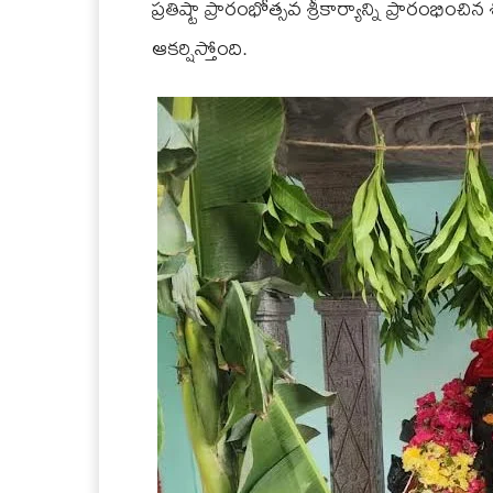
ప్రతిష్టా ప్రారంభోత్సవ శ్రీకార్యాన్ని ప్రారం
ఆకర్షిస్తోంది.