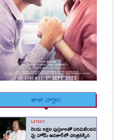
తాజా వార్తలు
LATEST
రెండు లక్షల పుస్తకాలతో పరిమళించిన
మై హోమ్ అవతార్‌లో చరిత్రకెక్కిన