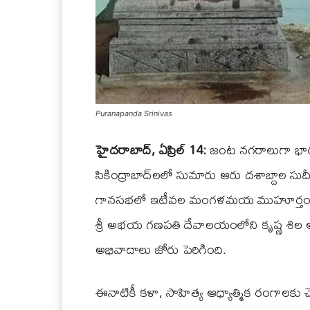
Puranapanda Srinivas
హైదరాబాద్, ఏప్రిల్ 14:
జంట నగరాలుగా భారత
సికింద్రాబాద్‌లలో సుమారు ఆరు దశాబ్దాల సుదీర
గానసభలో ఇటీవల మంగళమయ ముహూర్తంలో శృంగ
శ్రీ అభయ గణపతి దేవాలయంలోని కృష్ణ శి
అభివాదాలు జోరు పెరిగింది.
ఈనాటికీ కళా, సాహిత్య ఆధ్యాత్మిక రంగాలకు