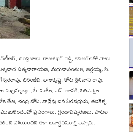
 ఎన్‌టీ‌ఆర్, చంద్రబాబు, రాజశేఖర్ రెడ్డి, కెసిఆర్‌లతో పాటు
ు విశ్వనాధ సత్యనారాయణ, మధునాపంతుల, జగ్గయ్య, సి.
ేశ్వరరావు, చిరంజీవి, బాలకృష్ణ, కోట శ్రీనివాస రావు,
 సుబ్రహ్మణ్యం, పీ. సుశీల, ఎస్. జానకి, సిరివెన్నెల
క తేజ, చంద్ర బోస్, వాడ్రేవు చిన వీరభద్రుడు, తనికెళ్ళ
రముఖులెందరివో ప్రసంగాలు, గ్రంథావిష్కరణలు, పాటల
రించి పోయిందని కళా జనార్ధనమూర్తి చెప్పారు.