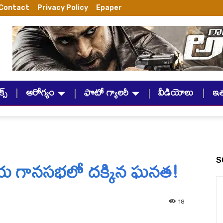
Contact
Privacy Policy
Epaper
్స్
ఆరోగ్యం
ఫొటో గ్యాలరీ
వీడియోలు
ఇ
య గానసభలో దక్కిన ఘనత!
S
18