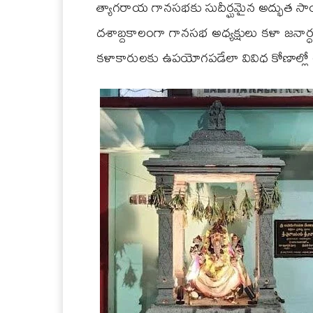
త్యాగరాయ గానసభకు సుదీర్ఘమైన అద్భుత సాంస
దశాబ్దకాలంగా గానసభ అధ్యక్షులు కళా జనార
కళాకారులకు ఉపయోగపడేలా వివిధ కోణాల్లో అభివృద