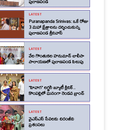
పురాణపండ
LATEST
Puranapanda Srinivas: ఒకే రోజు
3 మహా క్షేత్రాలను దర్శించుకున్న
పురాణపండ శ్రీనివాస్
LATEST
వేల గొంతుకల హనుమాన్ చాలీసా
పారాయణలో పురాణపండ పిలుపు
LATEST
“హివాగ” లగ్జరీ బ్యూటీ క్లినిక్..
కొంపల్లిలో ఘనంగా రెండవ బ్రాంచ్
LATEST
వైఎస్ఎస్ సేవలకు చిరంజీవి
ప్రశంసలు