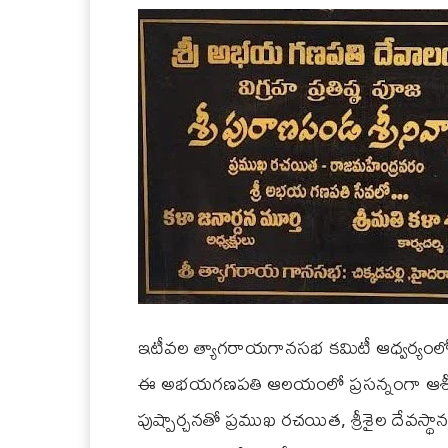
ఇటీవల త్యాగరాయగానసభ కమిటీ ఆధ్వర్యంలో..
ఈ అభయగణపతి ఆలయంలో ప్రసన్నంగా ఆశీను
పుష్పార్చనతో ప్రముఖ రచయిత, శ్రీశైల దేవస్థా