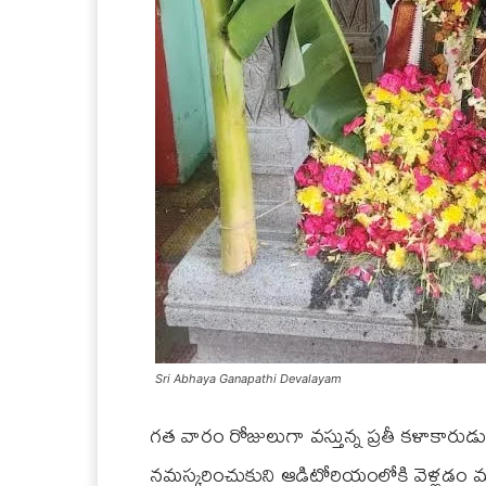
Sri Abhaya Ganapathi Devalayam
గత వారం రోజులుగా వస్తున్న ప్రతీ కళాకారు
నమస్కరించుకుని ఆడిటోరియంలోకి వెళ్లడం మనకు 