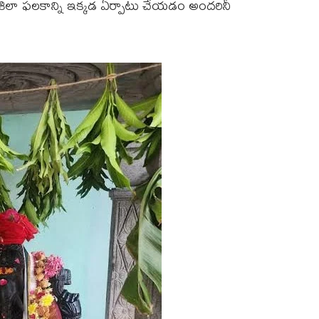
భించిన శిలా ఫలకాన్ని ఇక్కడ ఏర్పాటు చేయడం అందరినీ