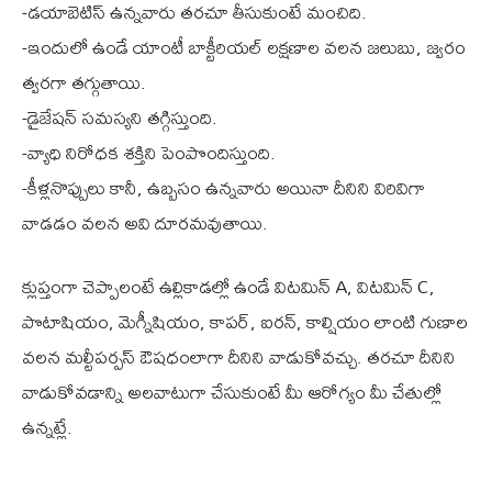
-డయాబెటిస్ ఉన్నవారు తరచూ తీసుకుంటే మంచిది.
-ఇందులో ఉండే యాంటీ బాక్టీరియల్ లక్షణాల వలన జలుబు, జ్వరం
త్వరగా తగ్గుతాయి.
-డైజేషన్ సమస్యని తగ్గిస్తుంది.
-వ్యాధి నిరోధక శక్తిని పెంపొందిస్తుంది.
-కీళ్లనొప్పులు కానీ, ఉబ్బసం ఉన్నవారు అయినా దీనిని విరివిగా
వాడడం వలన అవి దూరమవుతాయి.
క్లుప్తంగా చెప్పాలంటే ఉల్లికాడల్లో ఉండే విటమిన్ A, విటమిన్ C,
పొటాషియం, మెగ్నీషియం, కాపర్, ఐరన్, కాల్షియం లాంటి గుణాల
వలన మల్టీపర్పస్ ఔషధంలాగా దీనిని వాడుకోవచ్చు. తరచూ దీనిని
వాడుకోవడాన్ని అలవాటుగా చేసుకుంటే మీ ఆరోగ్యం మీ చేతుల్లో
ఉన్నట్లే.