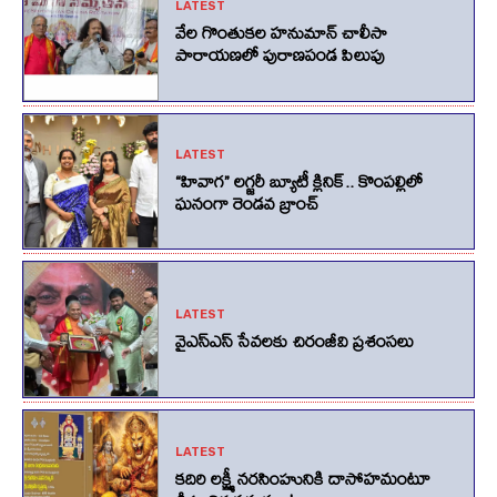
LATEST
వేల గొంతుకల హనుమాన్ చాలీసా
పారాయణలో పురాణపండ పిలుపు
LATEST
“హివాగ” లగ్జరీ బ్యూటీ క్లినిక్.. కొంపల్లిలో
ఘనంగా రెండవ బ్రాంచ్
LATEST
వైఎస్ఎస్ సేవలకు చిరంజీవి ప్రశంసలు
LATEST
కదిరి లక్ష్మీ నరసింహునికి దాసోహమంటూ