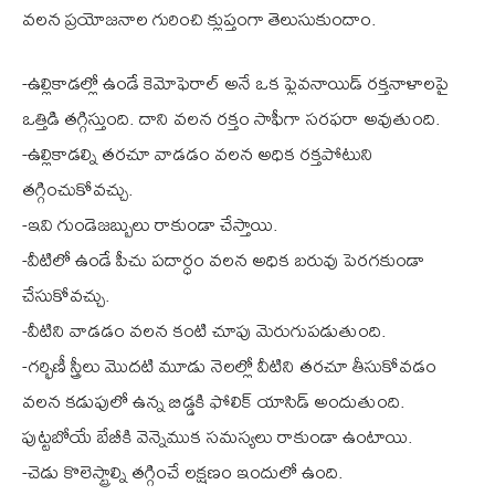
వలన ప్రయోజనాల గురించి క్లుప్తంగా తెలుసుకుందాం.
-ఉల్లికాడల్లో ఉండే కెమోఫెరాల్ అనే ఒక ఫ్లెవనాయిడ్ రక్తనాళాలపై
ఒత్తిడి తగ్గిస్తుంది. దాని వలన రక్తం సాఫీగా సరఫరా అవుతుంది.
-ఉల్లికాడల్ని తరచూ వాడడం వలన అధిక రక్తపోటుని
తగ్గించుకోవచ్చు.
-ఇవి గుండెజబ్బులు రాకుండా చేస్తాయి.
-వీటిలో ఉండే పీచు పదార్ధం వలన అధిక బరువు పెరగకుండా
చేసుకోవచ్చు.
-వీటిని వాడడం వలన కంటి చూపు మెరుగుపడుతుంది.
-గర్భిణీ స్త్రీలు మొదటి మూడు నెలల్లో వీటిని తరచూ తీసుకోవడం
వలన కడుపులో ఉన్న బిడ్డకి ఫోలిక్ యాసిడ్ అందుతుంది.
పుట్టబోయే బేబీకి వెన్నెముక సమస్యలు రాకుండా ఉంటాయి.
-చెడు కొలెస్ట్రాల్ని తగ్గించే లక్షణం ఇందులో ఉంది.