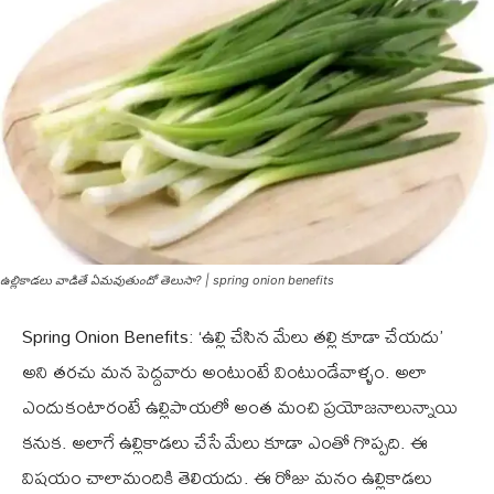
ఉల్లికాడలు వాడితే ఏమవుతుందో తెలుసా? | spring onion benefits
Spring Onion Benefits: ‘ఉల్లి చేసిన మేలు తల్లి కూడా చేయదు’
అని తరచు మన పెద్దవారు అంటుంటే వింటుండేవాళ్ళం. అలా
ఎందుకంటారంటే ఉల్లిపాయలో అంత మంచి ప్రయోజనాలున్నాయి
కనుక. అలాగే ఉల్లికాడలు చేసే మేలు కూడా ఎంతో గొప్పది. ఈ
విషయం చాలామందికి తెలియదు. ఈ రోజు మనం ఉల్లికాడలు