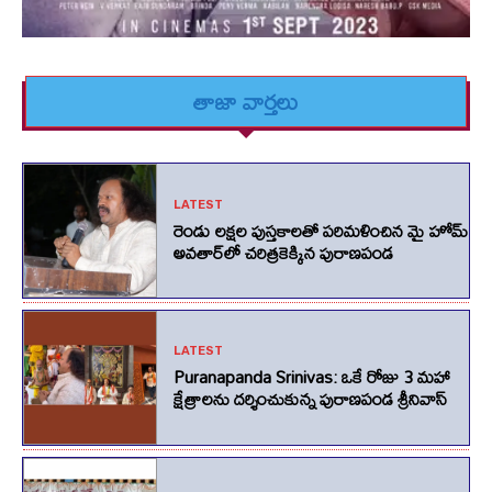
తాజా వార్తలు
LATEST
రెండు లక్షల పుస్తకాలతో పరిమళించిన మై హోమ్
అవతార్‌లో చరిత్రకెక్కిన పురాణపండ
LATEST
Puranapanda Srinivas: ఒకే రోజు 3 మహా
క్షేత్రాలను దర్శించుకున్న పురాణపండ శ్రీనివాస్