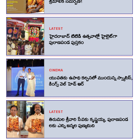
శ్రీమాలిక సమర్పణ!
LATEST
హైదరాబాద్ టిటిడి ఉత్సవాల్లో హైలైట్‌గా
పురాణపండ పుస్తకం
CINEMA
యువతకు ఉపాధి కల్పనలో ముందున్న స్వ్యాసిస్,
కింగ్స్‌ వెల్‌ హెచ్‌ ఆర్‌
LATEST
తిరుమల శ్రీవారి సేవకు కృష్ణయ్య, పురాణపండ
లకు ఎన్ని జన్మల పుణ్యమిది