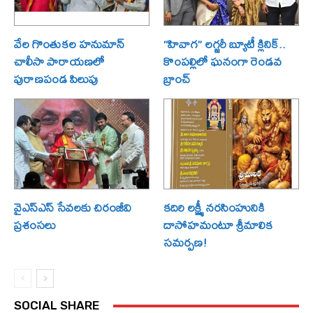
వేల గొంతుకల హనుమాన్
“హివాగ” లగ్జరీ బ్యూటీ క్లినిక్..
చాలీసా పారాయణలో
కొంపల్లిలో ఘనంగా రెండవ
పురాణపండ పిలుపు
బ్రాంచ్
వైఎస్ఎస్ సేవలకు చిరంజీవి
కదిరి లక్ష్మీ నరసింహునికి
ప్రశంసలు
దాసోహమంటూ శ్రీమాలిక
సమర్పణ!
SOCIAL SHARE