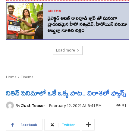
CINEMA
డైరెక్టర్ అనిల్ రావిపూడి క్లాప్ తో ఘనంగా
ప్రారంభమైన హీరో సత్యదేవ్, హీరోయిన్ ఫరియా
అబ్దుల్లా నూతన చిత్రం
Load more