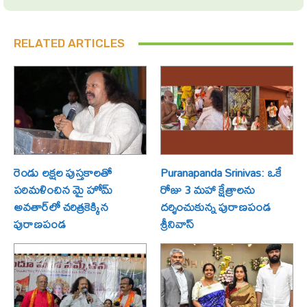
RELATED ARTICLES
రెండు లక్షల పుస్తకాలతో
Puranapanda Srinivas: ఒకే
పరిమళించిన మై హోమ్
రోజు 3 మహా క్షేత్రాలను
అవతార్‌లో చరిత్రకెక్కిన
దర్శించుకున్న పురాణపండ
పురాణపండ
శ్రీనివాస్