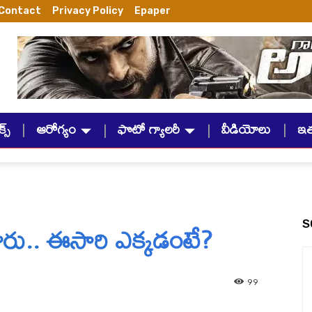
Contact
Privacy Policy
Epaper
్స్
ఆరోగ్యం
ఫొటో గ్యాలరీ
వీడియోలు
ఇ
ారు.. ఈసారి ఎక్కడంటే?
S
99