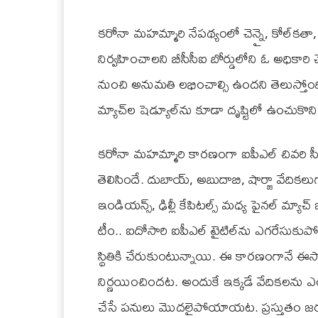
కరోనా మహమ్మారి నేపథ్యంలో చెన్నై, కోల్‌కతా, 
నిర్వహించాలని బీసీసీఐ బోర్డులోని ఓ అధికారి
నుంచి అనుమతి లభించాల్సి ఉందని తెలుస్తోంది
మ్యాచ్‌ల షెడ్యూల్‌ను కూడా దృష్టిలో ఉంచుకొన
కరోనా మహమ్మారి కారణంగా ఐపీఎల్ చివరి సీజ
తెలిసిందే. దుబాయ్, అబుదాబి, షార్జా వేదికల
ఇండియన్స్, ఢిల్లీ కేపిటల్స్ మధ్య ఫైనల్ మ్యా
టీం.. ఐదోసారి ఐపీఎల్ టైటిల్‌ను ఎగరేసుకుపో
స్థితికి చేరుకుంటున్నాయి. ఈ కారణంగానే ఈసా
నిర్ణయించిందట. అందుకే ఇక్కడే వేదికలను ఎంప
చేసే పనులు మొదలైపోయాయట. ప్రస్తుతం జరగ