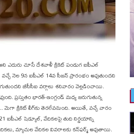
ా అని ఎదురు చూసే దేశవాళీ క్రికెట్‌ పండుగ ఐపీఎల్‌
చ్చే నెల 9న ఐపీఎల్‌ 14వ సీజన్ ప్రారంభం అవుతుందని
ుతుందని బీసీసీఐ వర్గాలు శనివారం వెల్లడించాయి.
వుంది. ప్రస్తుతం భారత్-ఇంగ్లండ్ మధ్య జరుగుతున్న
ే.. మెగా క్రికెట్ లీగ్‌కు తెరలేవనుంది. అయితే, వచ్చే వారం
ీఎల్‌ షెడ్యూల్‌, వేదికలపై తుది నిర్ణయాన్ని
దికలు, మ్యాచుల వేదికల వివరాలకు కన్‌ఫర్మ్ అవుతాయి.