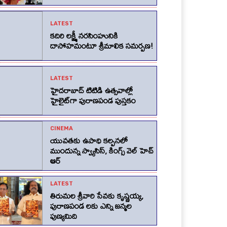
LATEST
కదిరి లక్ష్మీ నరసింహునికి
దాసోహమంటూ శ్రీమాలిక సమర్పణ!
LATEST
హైదరాబాద్ టిటిడి ఉత్సవాల్లో
హైలైట్‌గా పురాణపండ పుస్తకం
CINEMA
యువతకు ఉపాధి కల్పనలో
ముందున్న స్వ్యాసిస్, కింగ్స్‌ వెల్‌ హెచ్‌
ఆర్‌
LATEST
తిరుమల శ్రీవారి సేవకు కృష్ణయ్య,
పురాణపండ లకు ఎన్ని జన్మల
పుణ్యమిది