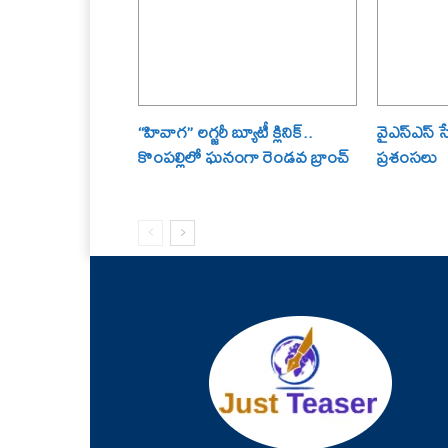
“హివాగ” లగ్జరీ బ్యూటీ క్లినిక్..
వైఎస్ఎస్ స
కొంపల్లిలో ఘనంగా రెండవ బ్రాంచ్
ప్రశంసలు