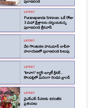
పురాణపండ
LATEST
Puranapanda Srinivas: ఒకే రోజు
3 మహా క్షేత్రాలను దర్శించుకున్న
పురాణపండ శ్రీనివాస్
LATEST
వేల గొంతుకల హనుమాన్ చాలీసా
పారాయణలో పురాణపండ పిలుపు
LATEST
“హివాగ” లగ్జరీ బ్యూటీ క్లినిక్..
కొంపల్లిలో ఘనంగా రెండవ బ్రాంచ్
LATEST
వైఎస్ఎస్ సేవలకు చిరంజీవి
ప్రశంసలు