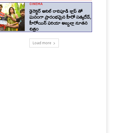
CINEMA
డైరెక్టర్ అనిల్ రావిపూడి క్లాప్ తో
ఘనంగా ప్రారంభమైన హీరో సత్యదేవ్,
హీరోయిన్ ఫరియా అబ్దుల్లా నూతన
చిత్రం
Load more