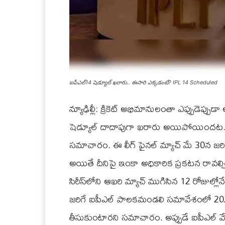
ఐపీఎల్14 షెడ్యూల్ ఖరారు.. ఈసారి ఎక్కడంటే? IPL 14 Scheduled
న్యూఢిల్లీ: క్రికెట్ అభిమానులంతా ఎప్పుడెప్పుడ
షెడ్యూల్‌ దాదాపుగా ఖరారు అయిపోయిందట. వ
సమాచారం. ఈ లీగ్ ఫైనల్ మ్యాచ్ మే 30న జరిగ
అయితే దీనిపై ఇంకా అధికారిక ప్రకటన రావల్సి
సిరీస్‌లోని ఆఖరి మ్యాచ్‌ ముగిసిన 12 రోజుల్లోన
జరిగే ఐపీఎల్‌ పాలకమండలి సమావేశంలో 2021 ఐప
తీసుకుంటారని సమాచారం. అప్పుడే ఐపీఎల్ వే