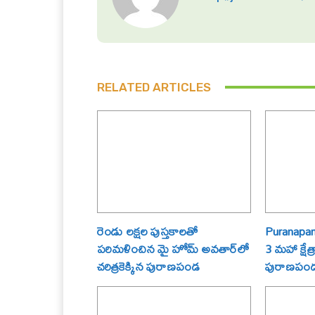
RELATED ARTICLES
రెండు లక్షల పుస్తకాలతో
Puranapand
పరిమళించిన మై హోమ్ అవతార్‌లో
3 మహా క్షేత
చరిత్రకెక్కిన పురాణపండ
పురాణపండ శ