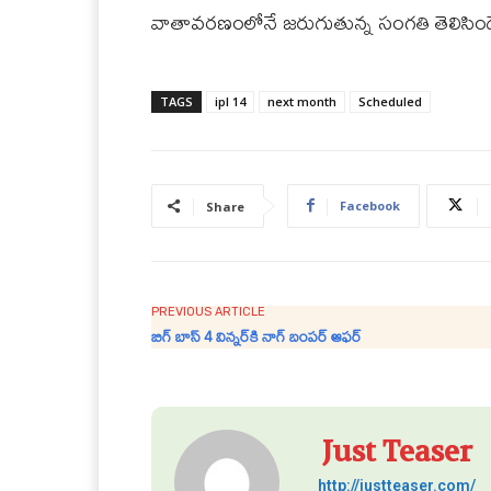
వాతావరణంలోనే జరుగుతున్న సంగతి తెలిసింద
TAGS
ipl 14
next month
Scheduled
Facebook
Share
PREVIOUS ARTICLE
బిగ్‌ బాస్‌ 4 విన్నర్‌కి నాగ్‌ బంపర్‌ ఆఫర్‌
Just Teaser
http://justteaser.com/