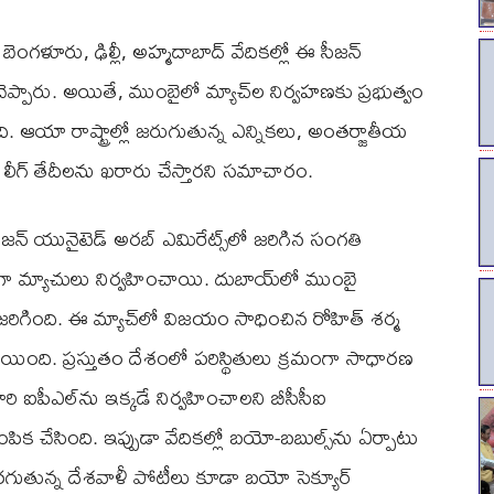
బెంగళూరు, ఢిల్లీ, అహ్మదాబాద్‌ వేదికల్లో ఈ సీజన్
 చెప్పారు. అయితే, ముంబైలో మ్యాచ్‌ల నిర్వహణకు ప్రభుత్వం
. ఆయా రాష్ట్రాల్లో జరుగుతున్న ఎన్నికలు, అంతర్జాతీయ
ి లీగ్‌ తేదీలను ఖరారు చేస్తారని సమాచారం.
న్ యునైటెడ్ అరబ్ ఎమిరేట్స్‌లో జరిగిన సంగతి
ుగా మ్యాచు‌లు నిర్వహించాయి. దుబాయ్‌లో ముంబై
చ్ జరిగింది. ఈ మ్యాచ్‌లో విజయం సాధించిన రోహిత్ శర్మ
యింది. ప్రస్తుతం దేశంలో పరిస్థితులు క్రమంగా సాధారణ
రి ఐపీఎల్‌ను ఇక్కడే నిర్వహించాలని బీసీసీఐ
ిక చేసింది. ఇప్పుడా వేదికల్లో బయో-బబుల్స్‌ను ఏర్పాటు
ుతున్న దేశవాళీ పోటీలు కూడా బయో సెక్యూర్