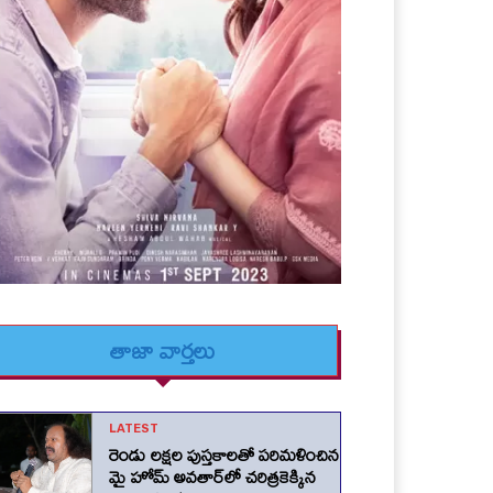
తాజా వార్తలు
LATEST
రెండు లక్షల పుస్తకాలతో పరిమళించిన
మై హోమ్ అవతార్‌లో చరిత్రకెక్కిన