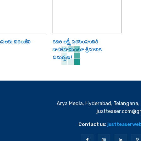
ేవలకు చిరంజీవి
కదిరి లక్ష్మీ నరసింహునికి
దాసోహమంటూ శ్రీమాలిక
సమర్పణ!
Arya Media, Hyderabad, Telangana, 
justteaser.com@gm
Contact us:
justteaserwe