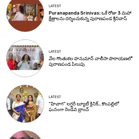
LATEST
Puranapanda Srinivas: ఒకే రోజు 3 మహా
క్షేత్రాలను దర్శించుకున్న పురాణపండ శ్రీనివాస్
LATEST
వేల గొంతుకల హనుమాన్ చాలీసా పారాయణలో
పురాణపండ పిలుపు
LATEST
“హివాగ” లగ్జరీ బ్యూటీ క్లినిక్.. కొంపల్లిలో
ఘనంగా రెండవ బ్రాంచ్