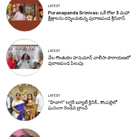
LATEST
Puranapanda Srinivas: ఒకే రోజు 3 మహా
క్షేత్రాలను దర్శించుకున్న పురాణపండ శ్రీనివాస్
LATEST
వేల గొంతుకల హనుమాన్ చాలీసా పారాయణలో
పురాణపండ పిలుపు
LATEST
“హివాగ” లగ్జరీ బ్యూటీ క్లినిక్.. కొంపల్లిలో
ఘనంగా రెండవ బ్రాంచ్