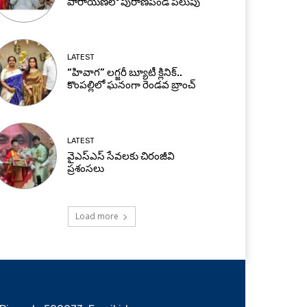
పారాయణలో పురాణపండ పిలుపు
LATEST
“హివాగ” లగ్జరీ బ్యూటీ క్లినిక్..
కొంపల్లిలో ఘనంగా రెండవ బ్రాంచ్
LATEST
వైఎస్ఎస్ సేవలకు చిరంజీవి
ప్రశంసలు
Load more