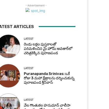
- Advertisement -
ATEST ARTICLES
LATEST
రెండు లక్షల పుస్తకాలతో
పరిమళించిన మై హోమ్ అవతార్‌లో
చరిత్రకెక్కిన పురాణపండ
LATEST
Puranapanda Srinivas: ఒకే
రోజు 3 మహా క్షేత్రాలను దర్శించుకున్న
పురాణపండ శ్రీనివాస్
LATEST
వేల గొంతుకల హనుమాన్ చాలీసా