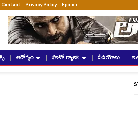
Contact
Privacy Policy
Epaper
్స్
ఆరోగ్యం
ఫొటో గ్యాలరీ
వీడియోలు
ఇ
S