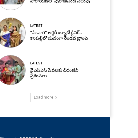
పారాయణలో పురాణపండ పిలుపు
LATEST
“హివాగ” లగ్జరీ బ్యూటీ క్లినిక్..
కొంపల్లిలో ఘనంగా రెండవ బ్రాంచ్
LATEST
వైఎస్ఎస్ సేవలకు చిరంజీవి
ప్రశంసలు
Load more