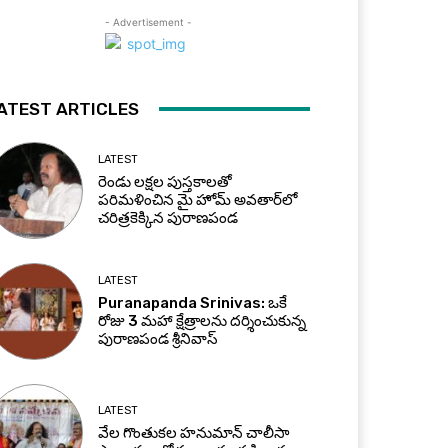
- Advertisement -
ATEST ARTICLES
LATEST
రెండు లక్షల పుస్తకాలతో
పరిమళించిన మై హోమ్ అవతార్‌లో
చరిత్రకెక్కిన పురాణపండ
LATEST
Puranapanda Srinivas: ఒకే
రోజు 3 మహా క్షేత్రాలను దర్శించుకున్న
పురాణపండ శ్రీనివాస్
LATEST
వేల గొంతుకల హనుమాన్ చాలీసా