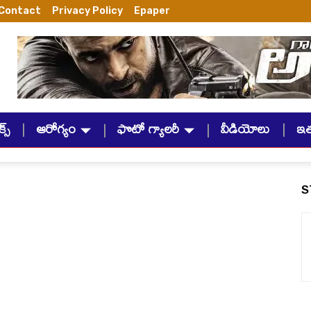
Contact
Privacy Policy
Epaper
్స్
ఆరోగ్యం
ఫొటో గ్యాలరీ
వీడియోలు
ఇ
S