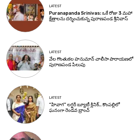
LATEST
Puranapanda Srinivas: ఒకే రోజు 3 మహా
క్షేత్రాలను దర్శించుకున్న పురాణపండ శ్రీనివాస్
LATEST
వేల గొంతుకల హనుమాన్ చాలీసా పారాయణలో
పురాణపండ పిలుపు
LATEST
“హివాగ” లగ్జరీ బ్యూటీ క్లినిక్.. కొంపల్లిలో
ఘనంగా రెండవ బ్రాంచ్