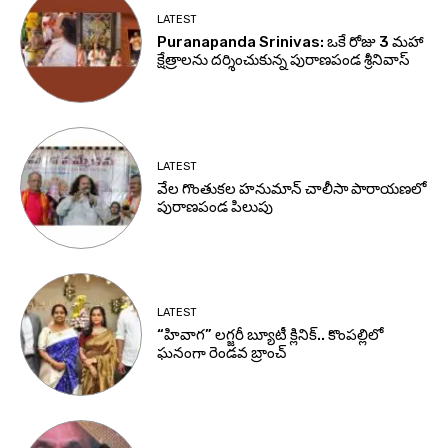
LATEST
Puranapanda Srinivas: ఒకే రోజు 3 మహా
క్షేత్రాలను దర్శించుకున్న పురాణపండ శ్రీనివాస్
LATEST
వేల గొంతుకల హనుమాన్ చాలీసా పారాయణలో
పురాణపండ పిలుపు
LATEST
“హివాగ” లగ్జరీ బ్యూటీ క్లినిక్.. కొంపల్లిలో
ఘనంగా రెండవ బ్రాంచ్