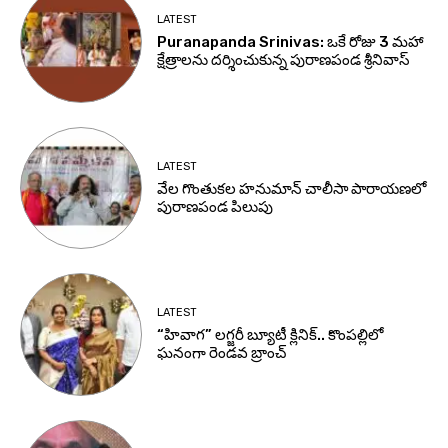
LATEST
Puranapanda Srinivas: ఒకే రోజు 3 మహా
క్షేత్రాలను దర్శించుకున్న పురాణపండ శ్రీనివాస్
LATEST
వేల గొంతుకల హనుమాన్ చాలీసా పారాయణలో
పురాణపండ పిలుపు
LATEST
“హివాగ” లగ్జరీ బ్యూటీ క్లినిక్.. కొంపల్లిలో
ఘనంగా రెండవ బ్రాంచ్