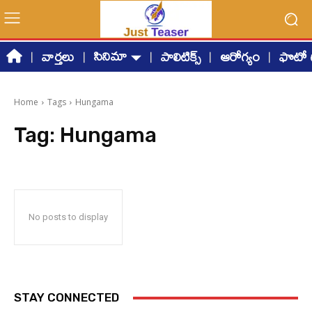
సినిమా
వార్తలు
పాలిటిక్స్
ఆరోగ్యం
ఫొటో గ
Home
Tags
Hungama
Tag:
Hungama
No posts to display
STAY CONNECTED