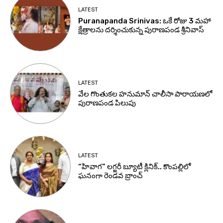
LATEST
Puranapanda Srinivas: ఒకే రోజు 3 మహా
క్షేత్రాలను దర్శించుకున్న పురాణపండ శ్రీనివాస్
LATEST
వేల గొంతుకల హనుమాన్ చాలీసా పారాయణలో
పురాణపండ పిలుపు
LATEST
“హివాగ” లగ్జరీ బ్యూటీ క్లినిక్.. కొంపల్లిలో
ఘనంగా రెండవ బ్రాంచ్