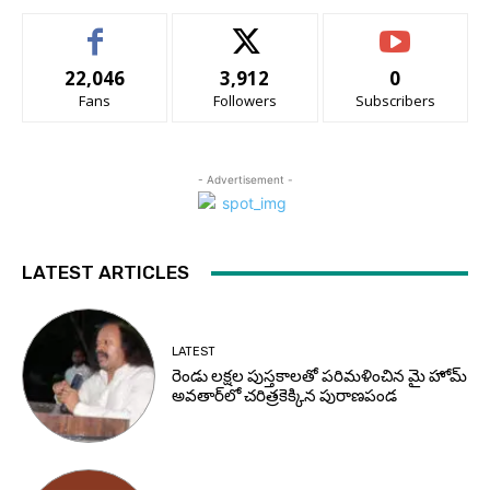
22,046
3,912
0
Fans
Followers
Subscribers
- Advertisement -
LATEST ARTICLES
LATEST
రెండు లక్షల పుస్తకాలతో పరిమళించిన మై హోమ్
అవతార్‌లో చరిత్రకెక్కిన పురాణపండ