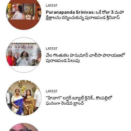
LATEST
Puranapanda Srinivas: ఒకే రోజు 3 మహా
క్షేత్రాలను దర్శించుకున్న పురాణపండ శ్రీనివాస్
LATEST
వేల గొంతుకల హనుమాన్ చాలీసా పారాయణలో
పురాణపండ పిలుపు
LATEST
“హివాగ” లగ్జరీ బ్యూటీ క్లినిక్.. కొంపల్లిలో
ఘనంగా రెండవ బ్రాంచ్