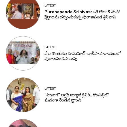
LATEST
Puranapanda Srinivas: ఒకే రోజు 3 మహా
క్షేత్రాలను దర్శించుకున్న పురాణపండ శ్రీనివాస్
LATEST
వేల గొంతుకల హనుమాన్ చాలీసా పారాయణలో
పురాణపండ పిలుపు
LATEST
“హివాగ” లగ్జరీ బ్యూటీ క్లినిక్.. కొంపల్లిలో
ఘనంగా రెండవ బ్రాంచ్