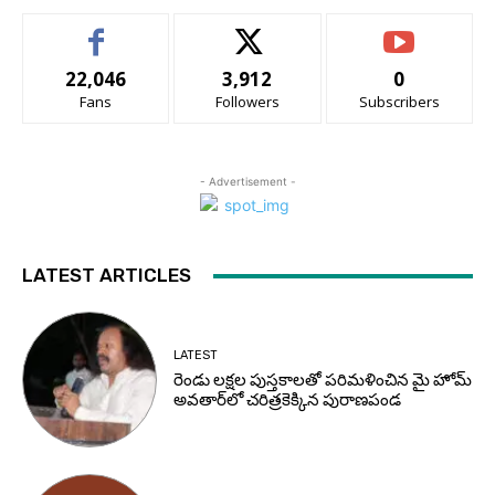
22,046
3,912
0
Fans
Followers
Subscribers
- Advertisement -
LATEST ARTICLES
LATEST
రెండు లక్షల పుస్తకాలతో పరిమళించిన మై హోమ్
అవతార్‌లో చరిత్రకెక్కిన పురాణపండ