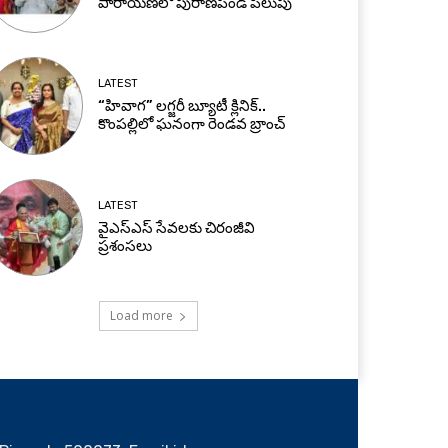
పారాయణలో పురాణపండ పిలుపు
LATEST
“హివాగ” లగ్జరీ బ్యూటీ క్లినిక్..
కొంపల్లిలో ఘనంగా రెండవ బ్రాంచ్
LATEST
వైఎస్ఎస్ సేవలకు చిరంజీవి
ప్రశంసలు
Load more