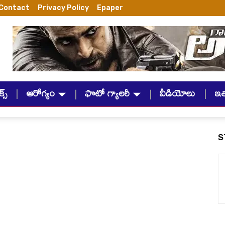
Contact
Privacy Policy
Epaper
్స్
ఆరోగ్యం
ఫొటో గ్యాలరీ
వీడియోలు
ఇ
S