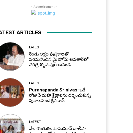
- Advertisement -
ATEST ARTICLES
LATEST
రెండు లక్షల పుస్తకాలతో
పరిమళించిన మై హోమ్ అవతార్‌లో
చరిత్రకెక్కిన పురాణపండ
LATEST
Puranapanda Srinivas: ఒకే
రోజు 3 మహా క్షేత్రాలను దర్శించుకున్న
పురాణపండ శ్రీనివాస్
LATEST
వేల గొంతుకల హనుమాన్ చాలీసా