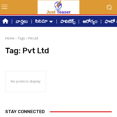
సినిమా
వార్తలు
పాలిటిక్స్
ఆరోగ్యం
ఫొటో గ
Home
Tags
Pvt Ltd
Tag:
Pvt Ltd
No posts to display
STAY CONNECTED