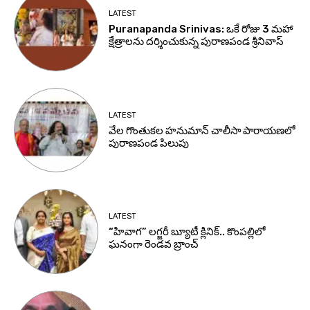
LATEST
Puranapanda Srinivas: ఒకే రోజు 3 మహా
క్షేత్రాలను దర్శించుకున్న పురాణపండ శ్రీనివాస్
LATEST
వేల గొంతుకల హనుమాన్ చాలీసా పారాయణలో
పురాణపండ పిలుపు
LATEST
“హివాగ” లగ్జరీ బ్యూటీ క్లినిక్.. కొంపల్లిలో
ఘనంగా రెండవ బ్రాంచ్