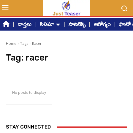
సినిమా
వార్తలు
పాలిటిక్స్
ఆరోగ్యం
ఫొటో గ
Home
Tags
Racer
Tag:
racer
No posts to display
STAY CONNECTED