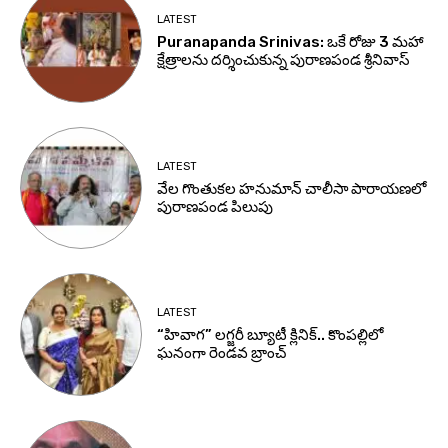
LATEST
Puranapanda Srinivas: ఒకే రోజు 3 మహా
క్షేత్రాలను దర్శించుకున్న పురాణపండ శ్రీనివాస్
LATEST
వేల గొంతుకల హనుమాన్ చాలీసా పారాయణలో
పురాణపండ పిలుపు
LATEST
“హివాగ” లగ్జరీ బ్యూటీ క్లినిక్.. కొంపల్లిలో
ఘనంగా రెండవ బ్రాంచ్