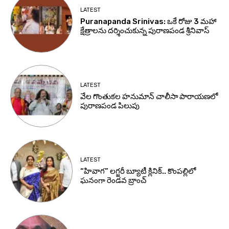
LATEST
Puranapanda Srinivas: ఒకే రోజు 3 మహా
క్షేత్రాలను దర్శించుకున్న పురాణపండ శ్రీనివాస్
LATEST
వేల గొంతుకల హనుమాన్ చాలీసా పారాయణలో
పురాణపండ పిలుపు
LATEST
“హివాగ” లగ్జరీ బ్యూటీ క్లినిక్.. కొంపల్లిలో
ఘనంగా రెండవ బ్రాంచ్