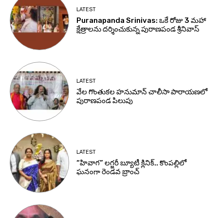
LATEST
Puranapanda Srinivas: ఒకే రోజు 3 మహా
క్షేత్రాలను దర్శించుకున్న పురాణపండ శ్రీనివాస్
LATEST
వేల గొంతుకల హనుమాన్ చాలీసా పారాయణలో
పురాణపండ పిలుపు
LATEST
“హివాగ” లగ్జరీ బ్యూటీ క్లినిక్.. కొంపల్లిలో
ఘనంగా రెండవ బ్రాంచ్