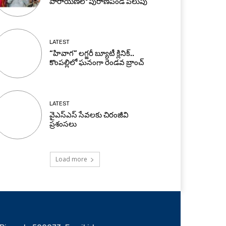
పారాయణలో పురాణపండ పిలుపు
LATEST
“హివాగ” లగ్జరీ బ్యూటీ క్లినిక్..
కొంపల్లిలో ఘనంగా రెండవ బ్రాంచ్
LATEST
వైఎస్ఎస్ సేవలకు చిరంజీవి
ప్రశంసలు
Load more