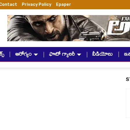
Contact
Privacy Policy
Epaper
్స్
ఆరోగ్యం
ఫొటో గ్యాలరీ
వీడియోలు
ఇ
S