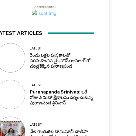
- Advertisement -
ATEST ARTICLES
LATEST
రెండు లక్షల పుస్తకాలతో
పరిమళించిన మై హోమ్ అవతార్‌లో
చరిత్రకెక్కిన పురాణపండ
LATEST
Puranapanda Srinivas: ఒకే
రోజు 3 మహా క్షేత్రాలను దర్శించుకున్న
పురాణపండ శ్రీనివాస్
LATEST
వేల గొంతుకల హనుమాన్ చాలీసా