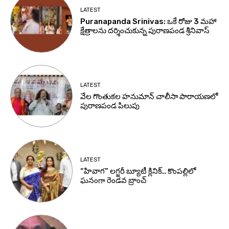
LATEST
Puranapanda Srinivas: ఒకే రోజు 3 మహా
క్షేత్రాలను దర్శించుకున్న పురాణపండ శ్రీనివాస్
LATEST
వేల గొంతుకల హనుమాన్ చాలీసా పారాయణలో
పురాణపండ పిలుపు
LATEST
“హివాగ” లగ్జరీ బ్యూటీ క్లినిక్.. కొంపల్లిలో
ఘనంగా రెండవ బ్రాంచ్