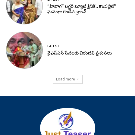
“హివాగ” లగ్జరీ బ్యూటీ క్లినిక్.. కొంపల్లిలో
ఘనంగా రెండవ బ్రాంచ్
LATEST
వైఎస్ఎస్ సేవలకు చిరంజీవి ప్రశంసలు
Load more