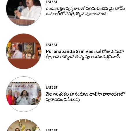
LATEST
రెండు లక్షల పుస్తకాలతో పరిమళించిన మై హోమ్
అవతార్‌లో చరిత్రకెక్కిన పురాణపండ
LATEST
Puranapanda Srinivas: ఒకే రోజు 3 మహా
క్షేత్రాలను దర్శించుకున్న పురాణపండ శ్రీనివాస్
LATEST
వేల గొంతుకల హనుమాన్ చాలీసా పారాయణలో
పురాణపండ పిలుపు
LATEST