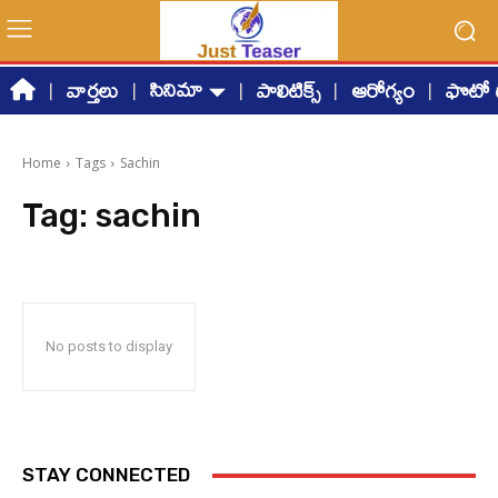
సినిమా
వార్తలు
పాలిటిక్స్
ఆరోగ్యం
ఫొటో గ
Home
Tags
Sachin
Tag:
sachin
No posts to display
STAY CONNECTED