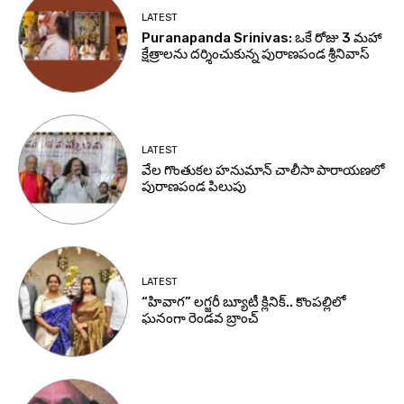
LATEST
Puranapanda Srinivas: ఒకే రోజు 3 మహా
క్షేత్రాలను దర్శించుకున్న పురాణపండ శ్రీనివాస్
LATEST
వేల గొంతుకల హనుమాన్ చాలీసా పారాయణలో
పురాణపండ పిలుపు
LATEST
“హివాగ” లగ్జరీ బ్యూటీ క్లినిక్.. కొంపల్లిలో
ఘనంగా రెండవ బ్రాంచ్