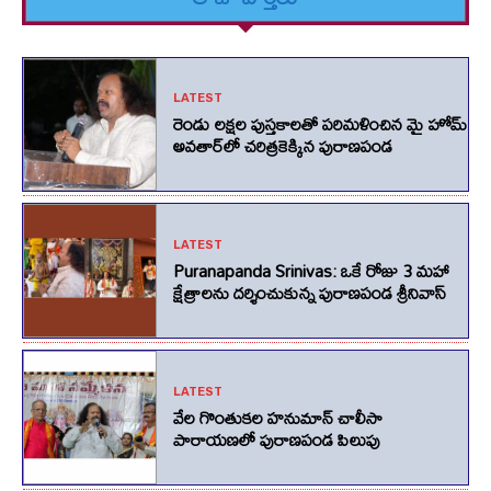
LATEST
రెండు లక్షల పుస్తకాలతో పరిమళించిన మై హోమ్
అవతార్‌లో చరిత్రకెక్కిన పురాణపండ
LATEST
Puranapanda Srinivas: ఒకే రోజు 3 మహా
క్షేత్రాలను దర్శించుకున్న పురాణపండ శ్రీనివాస్
LATEST
వేల గొంతుకల హనుమాన్ చాలీసా
పారాయణలో పురాణపండ పిలుపు