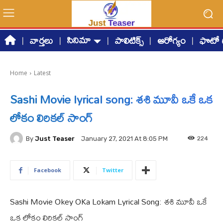
సినిమా
వార్తలు
పాలిటిక్స్
ఆరోగ్యం
ఫొటో గ
Home
Latest
Sashi Movie lyrical song: శశి మూవీ ఒకే ఒక
లోకం లిరికల్ సాంగ్
By
Just Teaser
224
January 27, 2021 At 8:05 PM
Facebook
Twitter
Sashi Movie Okey OKa Lokam Lyrical Song: శశి మూవీ ఒకే
ఒక లోకం లిరికల్ సాంగ్