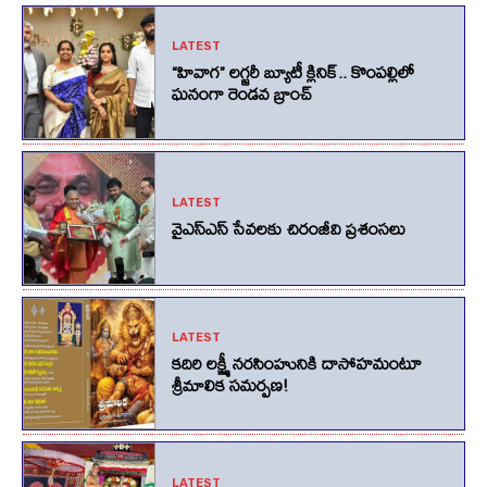
LATEST
“హివాగ” లగ్జరీ బ్యూటీ క్లినిక్.. కొంపల్లిలో
ఘనంగా రెండవ బ్రాంచ్
LATEST
వైఎస్ఎస్ సేవలకు చిరంజీవి ప్రశంసలు
LATEST
కదిరి లక్ష్మీ నరసింహునికి దాసోహమంటూ
శ్రీమాలిక సమర్పణ!
LATEST