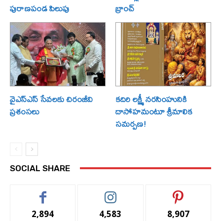
పురాణపండ పిలుపు
బ్రాంచ్
వైఎస్ఎస్ సేవలకు చిరంజీవి
కదిరి లక్ష్మీ నరసింహునికి
ప్రశంసలు
దాసోహమంటూ శ్రీమాలిక
సమర్పణ!
SOCIAL SHARE
2,894
4,583
8,907