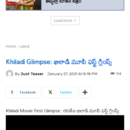
అబ్దుల్లా నూతన చిత్రం
Load more