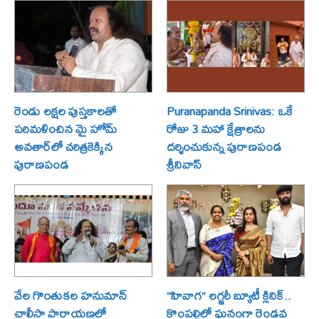
రెండు లక్షల పుస్తకాలతో
Puranapanda Srinivas: ఒకే
పరిమళించిన మై హోమ్
రోజు 3 మహా క్షేత్రాలను
అవతార్‌లో చరిత్రకెక్కిన
దర్శించుకున్న పురాణపండ
పురాణపండ
శ్రీనివాస్
వేల గొంతుకల హనుమాన్
“హివాగ” లగ్జరీ బ్యూటీ క్లినిక్..
చాలీసా పారాయణలో
కొంపల్లిలో ఘనంగా రెండవ