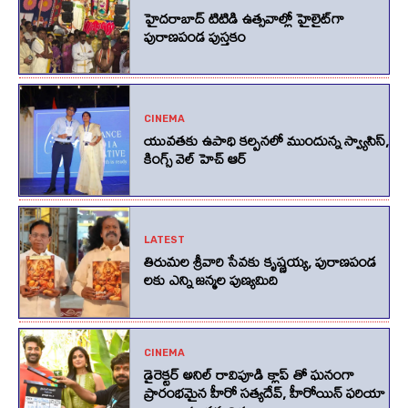
హైదరాబాద్ టిటిడి ఉత్సవాల్లో హైలైట్‌గా
పురాణపండ పుస్తకం
CINEMA
యువతకు ఉపాధి కల్పనలో ముందున్న స్వ్యాసిస్,
కింగ్స్‌ వెల్‌ హెచ్‌ ఆర్‌
LATEST
తిరుమల శ్రీవారి సేవకు కృష్ణయ్య, పురాణపండ
లకు ఎన్ని జన్మల పుణ్యమిది
CINEMA
డైరెక్టర్ అనిల్ రావిపూడి క్లాప్ తో ఘనంగా
ప్రారంభమైన హీరో సత్యదేవ్, హీరోయిన్ ఫరియా