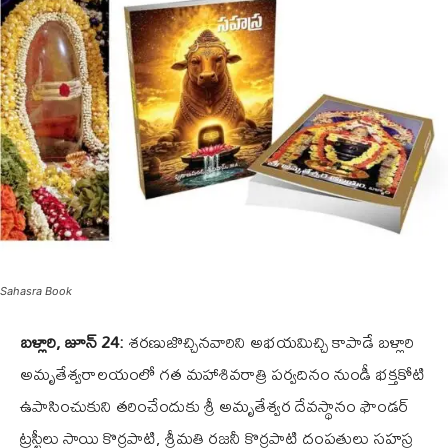
Sahasra Book
బళ్లారి, జూన్ 24:
శరణుజొచ్చినవారిని అభయమిచ్చి కాపాడే బళ్లారి
అమృతేశ్వరాలయంలో గత మహాశివరాత్రి పర్వదినం నుండీ భక్తకోటి
ఉపాసించుకుని తరించేందుకు శ్రీ అమృతేశ్వర దేవస్థానం ఫౌండర్
ట్రస్టీలు సాయి కొర్రపాటి, శ్రీమతి రజనీ కొర్రపాటి దంపతులు సహస్ర