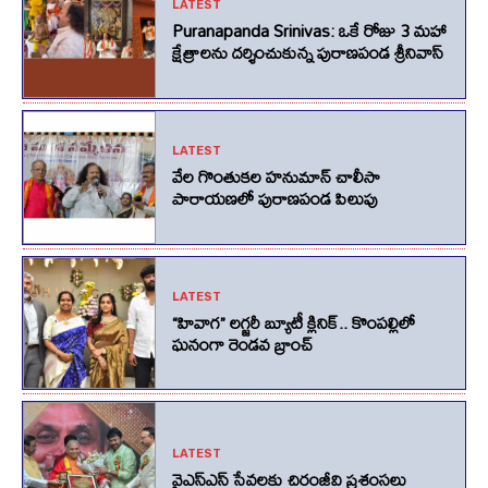
LATEST
Puranapanda Srinivas: ఒకే రోజు 3 మహా
క్షేత్రాలను దర్శించుకున్న పురాణపండ శ్రీనివాస్
LATEST
వేల గొంతుకల హనుమాన్ చాలీసా
పారాయణలో పురాణపండ పిలుపు
LATEST
“హివాగ” లగ్జరీ బ్యూటీ క్లినిక్.. కొంపల్లిలో
ఘనంగా రెండవ బ్రాంచ్
LATEST
వైఎస్ఎస్ సేవలకు చిరంజీవి ప్రశంసలు