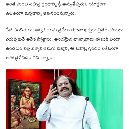
ఇంత మంచి సహస్ర గ్రంధాన్ని శ్రీ అమృతేస్వరుని కటాక్షంగా
ఉచితంగా ఇవ్వడాన్ని అభినందిస్తున్నారు.
వేద పండితులు, అర్చకులు మాత్రమే కాకుండా భక్తులు సైతం హాయిగా
చదువుకునే అనేక స్తోత్రాలు, అందమైన వ్యాఖ్యానాలు ఈ బుక్ నిండా
ఉండటం వల్ల బళ్ళారి తెలుగు భక్తుల్ని ఈ సహస్ర గ్రంధం విశేషంగా
ఆకట్టుకోవడం గమనార్హం.