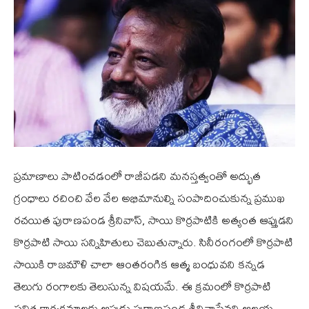
ప్రమాణాలు పాటించడంలో రాజీపడని మనస్తత్వంతో అద్భుత
గ్రంధాలు రచించి వేల వేల అభిమానుల్ని సంపాదించుకున్న ప్రముఖ
రచయిత పురాణపండ శ్రీనివాస్, సాయి కొర్రపాటికి అత్యంత ఆప్తుడని
కొర్రపాటి సాయి సన్నిహితులు చెబుతున్నారు. సినీరంగంలో కొర్రపాటి
సాయికి రాజమౌళి చాలా ఆంతరంగిక ఆత్మ బంధువని కన్నడ
తెలుగు రంగాలకు తెలుసున్న విషయమే. ఈ క్రమంలో కొర్రపాటి
పవిత్ర కార్యక్రమాలకు ఆప్తుడు పురాణపండ శ్రీనివాసేనని ఆలయ