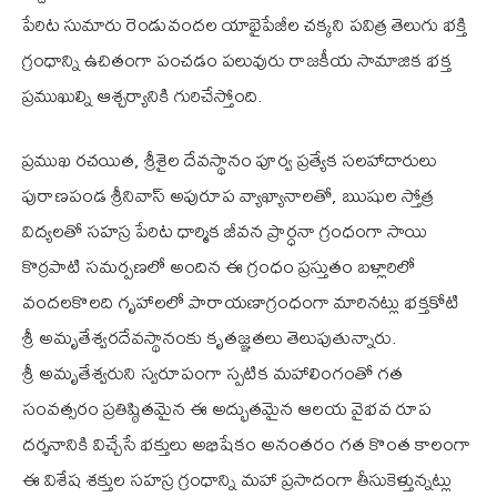
పేరిట సుమారు రెండువందల యాభైపేజీల చక్కని పవిత్ర తెలుగు భక్తి
గ్రంధాన్ని ఉచితంగా పంచడం పలువురు రాజకీయ సామాజిక భక్త
ప్రముఖుల్ని ఆశ్చర్యానికి గురిచేస్తోంది.
ప్రముఖ రచయిత, శ్రీశైల దేవస్థానం పూర్వ ప్రత్యేక సలహాదారులు
పురాణపండ శ్రీనివాస్ అపురూప వ్యాఖ్యానాలతో, ఋషుల స్తోత్ర
విద్యలతో సహస్ర పేరిట ధార్మిక జీవన ప్రార్ధనా గ్రంధంగా సాయి
కొర్రపాటి సమర్పణలో అందిన ఈ గ్రంధం ప్రస్తుతం బళ్లారిలో
వందలకొలది గృహాలలో పారాయణాగ్రంధంగా మారినట్లు భక్తకోటి
శ్రీ అమృతేశ్వరదేవస్థానంకు కృతజ్ఞతలు తెలుపుతున్నారు.
శ్రీ అమృతేశ్వరుని స్వరూపంగా స్పటిక మహాలింగంతో గత
సంవత్సరం ప్రతిష్ఠితమైన ఈ అద్భుతమైన ఆలయ వైభవ రూప
దర్శనానికి విచ్చేసే భక్తులు అభిషేకం అనంతరం గత కొంత కాలంగా
ఈ విశేష శక్తుల సహస్ర గ్రంధాన్ని మహా ప్రసాదంగా తీసుకెళ్తున్నట్లు