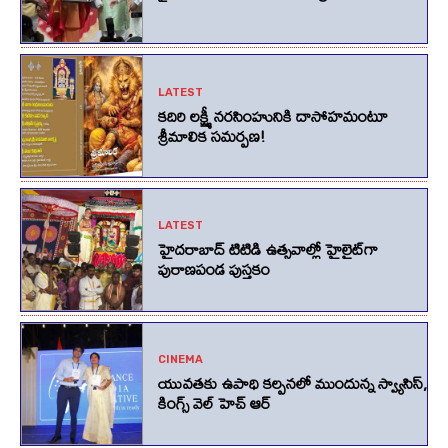
LATEST
కదిరి లక్ష్మీ నరసింహునికి దాసోహమంటూ
శ్రీమాలిక సమర్పణ!
LATEST
హైదరాబాద్ టిటిడి ఉత్సవాల్లో హైలైట్‌గా
పురాణపండ పుస్తకం
CINEMA
యువతకు ఉపాధి కల్పనలో ముందున్న స్వ్యాసిస్,
కింగ్స్‌ వెల్‌ హెచ్‌ ఆర్‌