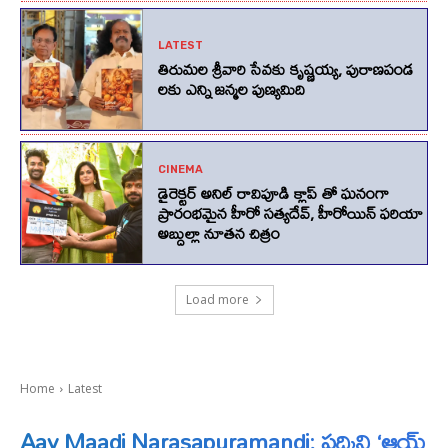
LATEST
తిరుమల శ్రీవారి సేవకు కృష్ణయ్య, పురాణపండ
లకు ఎన్ని జన్మల పుణ్యమిది
CINEMA
డైరెక్టర్ అనిల్ రావిపూడి క్లాప్ తో ఘనంగా
ప్రారంభమైన హీరో సత్యదేవ్, హీరోయిన్ ఫరియా
అబ్దుల్లా నూతన చిత్రం
Load more