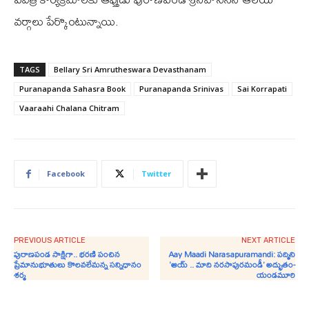
వర్గాలు పేర్కొంటున్నాయి.
TAGS
Bellary Sri Amrutheswara Devasthanam
Puranapanda Sahasra Book
Puranapanda Srinivas
Sai Korrapati
Vaaraahi Chalana Chitram
Facebook
Twitter
PREVIOUS ARTICLE
NEXT ARTICLE
పురాణపండ సాక్షిగా.. భరణి పంచిన
Aay Maadi Narasapuramandi: పద్మిని
ప్రేమానుభూతులు కొలవలేమన్న సన్నిధానం
‘ఆయ్ .. మాది నరసాపురమండీ’ అద్భుతం-
శర్మ
యండమూరి