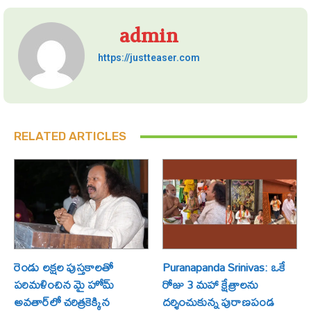
admin
https://justteaser.com
RELATED ARTICLES
రెండు లక్షల పుస్తకాలతో
Puranapanda Srinivas: ఒకే
పరిమళించిన మై హోమ్
రోజు 3 మహా క్షేత్రాలను
అవతార్‌లో చరిత్రకెక్కిన
దర్శించుకున్న పురాణపండ