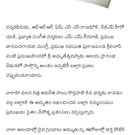
దర్శకధీరుడు, ఆర్ఆర్ఆర్ ఫేమ్ ఎస్ ఎస్ రాజమౌళి, కేజీఎఫ్ హీరో
యశ్, ప్రఖ్యాత సంగీత దర్శకులు ఎమ్ ఎమ్ కీరవాణి, ప్రముఖ
జానపదగాయని మంగ్లీ, ప్రముఖ రచయిత పురాణపండ శ్రీనివాస్
వంటి ప్రముఖులెందరో శ్రీ అమృతేశ్వరస్వామి ఆలయ ప్రారంభ
వేడుకలో పాల్గొన్న అంశం ఇప్పటికీ బళ్లారి ప్రజలు
చెప్పుకుంటూంటారు.
వారాహి చలన చిత్ర అధినేత సాయి కొర్రపాటి శివ భక్తుడు కావడం
వల్ల బళ్లారికి ఈ అద్భుతం లభించిందని బళ్లారి కమ్మసంఘం
ప్రముఖులు సైతం వేనోళ్ళ ప్రశంసలు వర్షిస్తున్నారు.
చాలా ఆలయాల్లో దైవ గ్రంధాలు అమ్ముతున్న ఈరోజుల్లో భక్త కోటికి