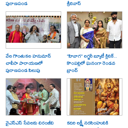
పురాణపండ
శ్రీనివాస్
వేల గొంతుకల హనుమాన్
“హివాగ” లగ్జరీ బ్యూటీ క్లినిక్..
చాలీసా పారాయణలో
కొంపల్లిలో ఘనంగా రెండవ
పురాణపండ పిలుపు
బ్రాంచ్
వైఎస్ఎస్ సేవలకు చిరంజీవి
కదిరి లక్ష్మీ నరసింహునికి