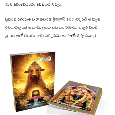
మన కనులముందు కనిపించే సత్యం.
ప్రముఖ రచయిత పురాణపండ శ్రీనివాస్ కలం వర్షించే అమృత
రసధారల్లాంటి అమోఘ గ్రంధాలకు బెంగళూరు, బళ్లారి వంటి
ప్రాంతాలలో తెలుగు వారు ఎక్కువమంది ఫాలోయర్స్ ఉన్నారు.