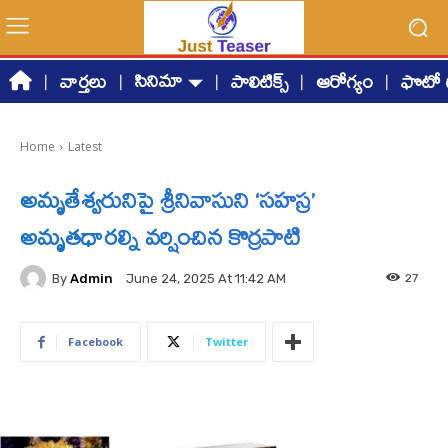
సినిమా
వార్తలు
పాలిటిక్స్
ఆరోగ్యం
ఫొటో గ
Home
Latest
అమృతేశ్వరునిపై శ్రీనివాసుని ‘సహస్ర’
అమృతధారల్ని వర్షించిన కొర్రపాటి
By
Admin
27
June 24, 2025 At 11:42 AM
Facebook
Twitter