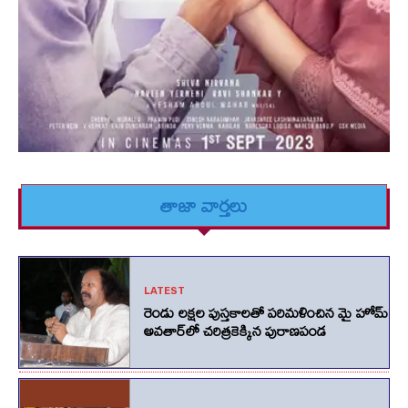
తాజా వార్తలు
LATEST
రెండు లక్షల పుస్తకాలతో పరిమళించిన మై హోమ్
అవతార్‌లో చరిత్రకెక్కిన పురాణపండ