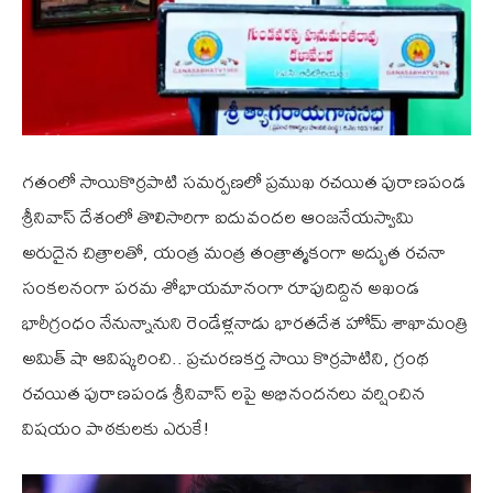
గతంలో సాయికొర్రపాటి సమర్పణలో ప్రముఖ రచయిత పురాణపండ
శ్రీనివాస్ దేశంలో తొలిసారిగా ఐదువందల ఆంజనేయస్వామి
అరుదైన చిత్రాలతో, యంత్ర మంత్ర తంత్రాత్మకంగా అద్భుత రచనా
సంకలనంగా పరమ శోభాయమానంగా రూపుదిద్దిన అఖండ
భారీగ్రంధం నేనున్నానుని రెండేళ్లనాడు భారతదేశ హోమ్ శాఖామంత్రి
అమిత్ షా ఆవిష్కరించి.. ప్రచురణకర్త సాయి కొర్రపాటిని, గ్రంథ
రచయిత పురాణపండ శ్రీనివాస్ లపై అభినందనలు వర్షించిన
విషయం పాఠకులకు ఎరుకే!