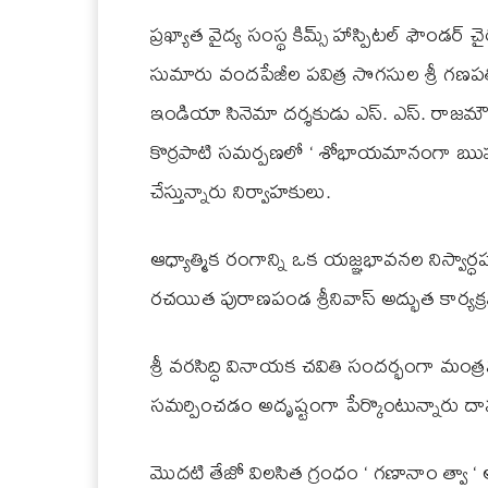
ప్రఖ్యాత వైద్య సంస్థ కిమ్స్ హాస్పిటల్ ఫౌండర
సుమారు వందపేజీల పవిత్ర సొగసుల శ్రీ గణపతి
ఇండియా సినెమా దర్శకుడు ఎస్. ఎస్. రాజమౌ
కొర్రపాటి సమర్పణలో ‘ శోభాయమానంగా ఋషుల 
చేస్తున్నారు నిర్వాహకులు.
ఆధ్యాత్మిక రంగాన్ని ఒక యజ్ఞభావనల నిస్వార్ధప
రచయిత పురాణపండ శ్రీనివాస్ అద్భుత కార్యక్ర
శ్రీ వరసిద్ధి వినాయక చవితి సందర్భంగా మ
సమర్పించడం అదృష్టంగా పేర్కొంటున్నారు దా
మొదటి తేజో విలసిత గ్రంధం ‘ గణానాం త్వా 