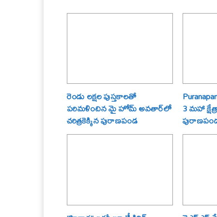
రెండు లక్షల పుస్తకాలతో
Puranapand
పరిమళించిన మై హోమ్ అవతార్‌లో
3 మహా క్షేత
చరిత్రకెక్కిన పురాణపండ
పురాణపండ శ