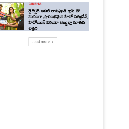
CINEMA
డైరెక్టర్ అనిల్ రావిపూడి క్లాప్ తో
ఘనంగా ప్రారంభమైన హీరో సత్యదేవ్,
హీరోయిన్ ఫరియా అబ్దుల్లా నూతన
చిత్రం
Load more