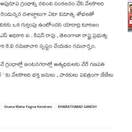
్మిక అపురూప గ్రంథాల్ని రచించి సంకలనం చేసి వేలకొలది
 రెండున్నర దశాబ్దాలుగా ఏటా వినూత్న శోభలతో
సంచికకు ఒక గుర్తింపు ఉంటోందని యాదాద్రి టూరిజం
స్ అధికారి ఐ . కిషన్ రావు , తెలంగాణా రాష్ట్ర ప్రభుత్వ
ారి కె.వి రమణాచారి స్పష్టం చేయడం గమనార్హం.
 గ్రంధాల్లో జంటనగరాల్లో అత్యధికులకు చేరే గణపతి
క్ ‘ కు వేలకొలది భక్త జనులు , పాఠకులు పవిత్రంగా జేజేలు
Gnana Maha Yagna Kendram
KHAIRATHABAD GANESH