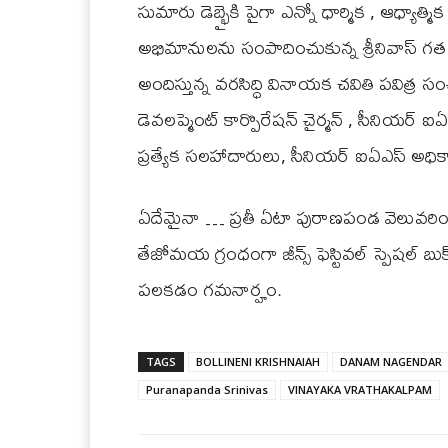
సుమారు డెబ్భైకి పైగా ఎన్నో ధార్మిక , ఆధ్యాత
అభిమానులను సంపాదించుకున్న శ్రీనివాస్ గత
అందిస్తున్న వరసిద్ధి వినాయక చవితి పవిత్ర 
డెవలప్మెంట్ కార్పొరేషన్ చైర్మన్ , సీనియర్ ఐఏఎ
ప్రత్యేక సలహాదారులు, సీనియర్ ఐఏఎస్ అధిక
ఏదేమైనా … ప్రతీ ఏటా పురాణపండ వెలువరించే
తేజోమయ గ్రంధంగా జీన్స్ ఫెస్టివల్ స్పెషల్ బు
పలకడం గమనార్హం.
TAGS
BOLLINENI KRISHNAIAH
DANAM NAGENDAR
Puranapanda Srinivas
VINAYAKA VRATHAKALPAM