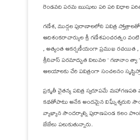
రెండవది పరమ ఋషులు పరి పరి విధాల పరితపించి
గణేశ, ముద్గల పురాణాలలోని పవిత్ర స్తోత్రాలత
ఆదిశంకరాచార్యుల శ్రీ గణేశపంచరత్నం వ
, అత్యంత ఆకర్షణీయంగా ప్రముఖ రచయిత , శ్ర
శ్రీనివాస్ పరమాద్భుత విలువల ‘ గణానాం త్వ
ఆలయాలకు చేరి పవిత్రంగా సంచలనం సృష్టిస్త
ప్రకృతీ చైతన్య పవిత్ర స్వరూపమే మహాగణపతి
కథతోపాటు అనేక అందమైన విఘ్నేశ్వరుని సౌందర
వ్యాఖ్యాన సౌందర్యాల్ని పురాణపండ కలం పొంగ
జేజేలు పలుకుతున్నారు.