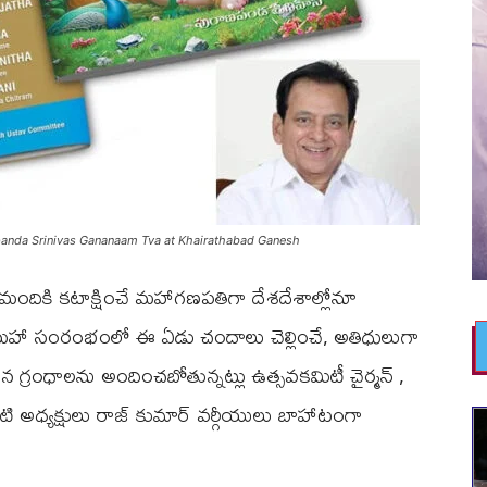
napanda Srinivas Gananaam Tva at Khairathabad Ganesh
్లమందికి కటాక్షించే మహాగణపతిగా దేశదేశాల్లోనూ
్ మహా సంరంభంలో ఈ ఏడు చందాలు చెల్లించే, అతిధులుగా
గ్రంధాలను అందించబోతున్నట్లు ఉత్సవకమిటీ చైర్మన్ ,
ి అధ్యక్షులు రాజ్ కుమార్ వర్గీయులు బాహాటంగా