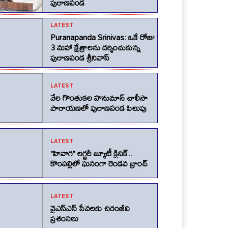
పురాణపండ
LATEST
Puranapanda Srinivas: ఒకే రోజు
3 మహా క్షేత్రాలను దర్శించుకున్న
పురాణపండ శ్రీనివాస్
LATEST
వేల గొంతుకల హనుమాన్ చాలీసా
పారాయణలో పురాణపండ పిలుపు
LATEST
“హివాగ” లగ్జరీ బ్యూటీ క్లినిక్..
కొంపల్లిలో ఘనంగా రెండవ బ్రాంచ్
LATEST
వైఎస్ఎస్ సేవలకు చిరంజీవి
ప్రశంసలు