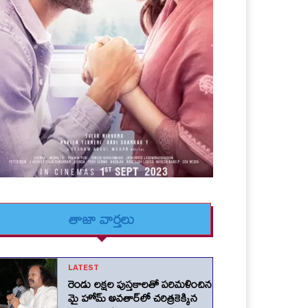
తాజా వార్తలు
LATEST
రెండు లక్షల పుస్తకాలతో పరిమళించిన
మై హోమ్ అవతార్‌లో చరిత్రకెక్కిన