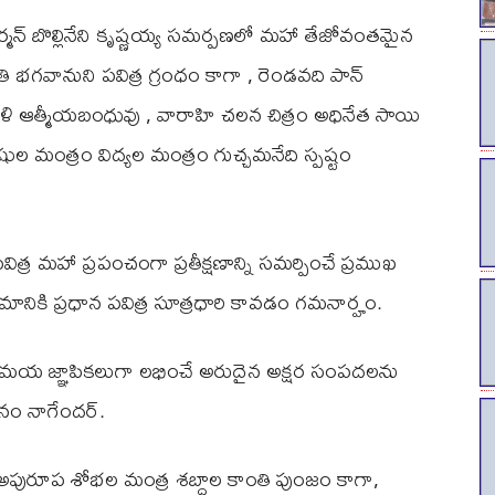
్ చైర్మన్ బొల్లినేని కృష్ణయ్య సమర్పణలో మహా తేజోవంతమైన
 భగవానుని పవిత్ర గ్రంధం కాగా , రెండవది పాన్
ళి ఆత్మీయబంధువు , వారాహి చలన చిత్రం అధినేత సాయి
మంత్రం విద్యల మంత్రం గుచ్చమనేది స్పష్టం
విత్ర మహా ప్రపంచంగా ప్రతీక్షణాన్ని సమర్పించే ప్రముఖ
మానికి ప్రధాన పవిత్ర సూత్రధారి కావడం గమనార్హం.
ంత్రమయ జ్ఞాపికలుగా లభించే అరుదైన అక్షర సంపదలను
నం నాగేందర్.
‘ అపురూప శోభల మంత్ర శబ్దాల కాంతి పుంజం కాగా,