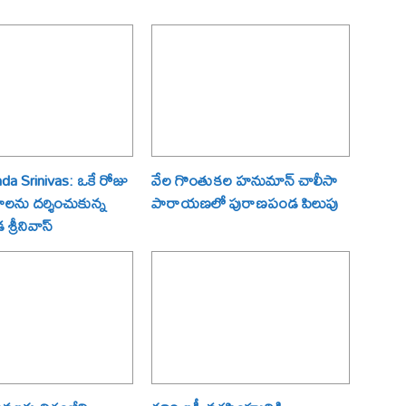
a Srinivas: ఒకే రోజు
వేల గొంతుకల హనుమాన్ చాలీసా
్రాలను దర్శించుకున్న
పారాయణలో పురాణపండ పిలుపు
్రీనివాస్