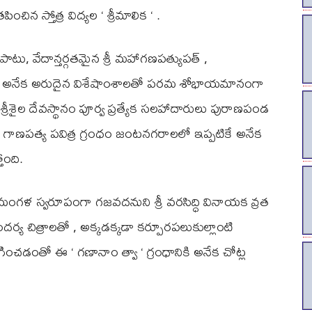
న స్తోత్ర విద్యల ‘ శ్రీమాలిక ‘ .
ోపాటు, వేదాన్తర్గతమైన శ్రీ మహాగణపత్యుపత్ ,
ంటి అనేక అరుదైన విశేషాంశాలతో పరమ శోభాయమానంగా
ీశైల దేవస్థానం పూర్వ ప్రత్యేక సలహాదారులు పురాణపండ
ా ‘ గాణపత్య పవిత్ర గ్రంధం జంటనగరాలలో ఇప్పటికే అనేక
ోంది.
 మంగళ స్వరూపంగా గజవదనుని శ్రీ వరసిద్ధి వినాయక వ్రత
్య చిత్రాలతో , అక్కడక్కడా కర్పూరపలుకుల్లాంటి
ించడంతో ఈ ‘ గణానాం త్వా ‘ గ్రంధానికి అనేక చోట్ల