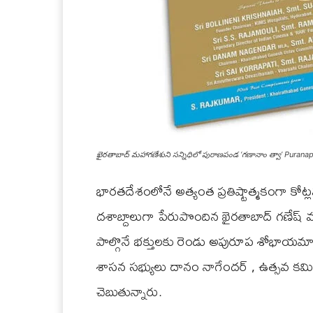
ఖైరతాబాద్ మహాగణేశుని సన్నిధిలో పురాణపండ ‘గణానాం త్వా’ Pura
భారతదేశంలోనే అత్యంత ప్రతిష్టాత్మకంగా కోట
దశాబ్దాలుగా పేరుపొందిన ఖైరతాబాద్ గణేష
పాల్గొనే భక్తులకు రెండు అపురూప శోభాయమాన 
శాసన సభ్యులు దానం నాగేందర్ , ఉత్సవ కమిట
చెబుతున్నారు.