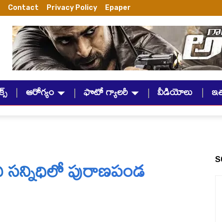
Contact
Privacy Policy
Epaper
్స్
ఆరోగ్యం
ఫొటో గ్యాలరీ
వీడియోలు
ఇ
 సన్నిధిలో పురాణపండ
S