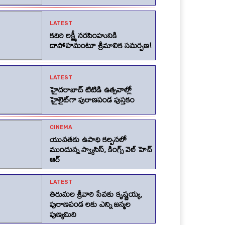
LATEST
కదిరి లక్ష్మీ నరసింహునికి
దాసోహమంటూ శ్రీమాలిక సమర్పణ!
LATEST
హైదరాబాద్ టిటిడి ఉత్సవాల్లో
హైలైట్‌గా పురాణపండ పుస్తకం
CINEMA
యువతకు ఉపాధి కల్పనలో
ముందున్న స్వ్యాసిస్, కింగ్స్‌ వెల్‌ హెచ్‌
ఆర్‌
LATEST
తిరుమల శ్రీవారి సేవకు కృష్ణయ్య,
పురాణపండ లకు ఎన్ని జన్మల
పుణ్యమిది