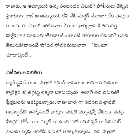
రాజుకు, ఆ అమ్మాయికి ఉన్న సంబంధం ఏమిటి? పోలీసులు చెప్పిన
ప్రకారంగా రాజే ఆ ఆమ్మాయిని రేప్ చేసి మర్డర్ చేశాడా? లేక ఎవరైనా
రాజును ఈ కేసులో ఇరికించారా? రాజు భార్య శ్రావణి తన భర్త
నిర్దోషిగా నిరూపించుకోవడానికి ఎలాంటి పోరాటం చేసింది? అనేది
తెలుసుకోవాలంటే ‘సోదర సోదరీమణులారా…’ సినిమా
చూడాల్సిందే..
నటీనటుల పనితీరు
క్యాబ్ డ్రైవర్ రాజు పాత్రలో కమల్ కామరాజు అమాయకుడుగా
క్యారెక్టర్ కు తగ్గట్టు చక్కగా సూటయ్యడు. అలాగే తన నటనతో
ప్రేక్షకులను ఆకట్టుకున్నాడు. రాజు భార్య గా నటించిన శ్రావణి
(అపర్ణాదేవి) ఇన్నోసెంట్ భార్యగా చక్కటి పెర్ఫార్మన్స్ చేసింది. తెరపై
వీరిద్దరి జోడీ చాలా క్యూట్ గా ఉంది. హోం మినిస్టర్ గా సీనియర్
నటుడు పృద్వి నెగటివ్‌ షేడ్‌ లో ఆకట్టుకున్నాడు. తన పాత్రతో