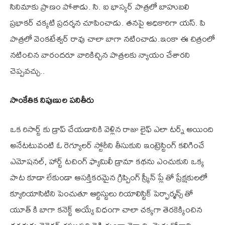
సినిమాకు ప్రాణం పోశాడు. సి. ఐ భాస్కర్ పాత్రలో బాహుబలి
ప్రభాకర్ చక్కటి ప్రదర్శన చూపించాడు. తనపై అధికారిగా యస్. పి
పాత్రలో వెంకటేశ్వర్ రావు చాలా బాగా నటించాడు.ఇంకా ఈ చిత్రంలో
నటించిన వారందరూ వారికిచ్చిన పాత్రలకు న్యాయం చేశారని
చెప్పవచ్చు..
సాంకేతిక నిపుణుల పనితీరు
ఒక రిసార్ట్ కు డ్రాప్ చేయడానికి వెళ్లిన రాజు లైఫ్ ఎలా టర్న్ అయింది
అనేటటువంటి ఓ రెగ్యూలర్‌ స్టోరీని తీసుకుని ఇంట్రెస్టింగ్ కలిగించే
ఎమోషనల్, హార్ట్ టచింగ్ ఫ్యామిలీ డ్రామా కథను ఎంచుకుని ఒక్క
పాట కూడా లేకుండా ఆసక్తికరమైన గ్రిప్పింగ్ స్క్రీన్ ప్లే తో ప్రేక్షకులలో
క్యూరియాసిటిని పెంచుతూ ఆర్టిస్టులు రియాలిస్టిక్ పెర్ఫార్మన్స్ తో
యూత్ కి బాగా కనెక్ట్ అయ్యే విధంగా చాలా చక్కగా తెరకెక్కించిన