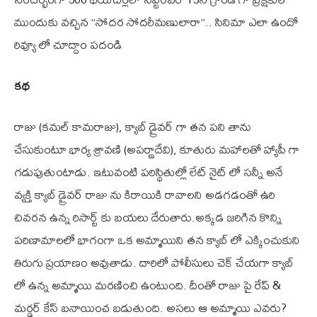
ముందుకు వచ్చిన “సోదర సోదరీమణులారా”.. సినిమా ఎలా ఉందో
రివ్యూ లో చూద్దాం పదండి
కథ
రాజు (కమల్ కామరాజు), క్యాబ్ డ్రైవర్ గా తన పని తాను
చేసుకుంటూ భార్య శ్రావణి (అపర్ణాదేవి), కూతురు మహాలతో హ్యాపీ గా
గడుపుతుంటాడు. ఇటువంటి పరిస్థితుల్లో లేట్ నైట్ లో సన్నీ అనే
వ్యక్తి క్యాబ్ డ్రైవర్ రాజు ను కిరాయికి రావాలని అడగడంతో ఉరి
చివరన ఉన్న రిసార్ట్ కు బయలు దేరుతారు.అక్కడ జరిగిన కొన్ని
పరిణామాలలో భాగంగా ఒక అమ్మాయిని తన క్యాబ్ లో ఎక్కించుకుని
తిరుగు ప్రయాణం అవుతాడు. దారిలో పోలీసులు చెక్ చేయగా క్యాబ్
లో ఉన్న అమ్మాయి మరణించి ఉంటుంది. దీంతో రాజు పై రేప్ &
మర్డర్ కేస్ బనాయించ బడుతుంది. అసలు ఆ అమ్మాయి ఎవరు?