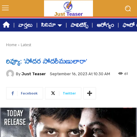
సినిమా
వార్తలు
పాలిటిక్స్
ఆరోగ్యం
ఫొటో గ
Home
Latest
రివ్యూ: ‘సోదర సోదరీమణులారా’
By
Just Teaser
61
September 16, 2023 At 10:30 AM
Facebook
Twitter