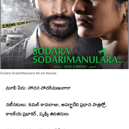
Sodara SodariManulara Movie Review
మూవీ పేరు: సోదర సోదరీమణులారా
నటీనటులు: కమల్ కామరాజు, అపర్ణాదేవి ప్రధాన పాత్రల్లో,
కాలకేయ ప్రభాకర్, పృథ్వీ తదితరులు