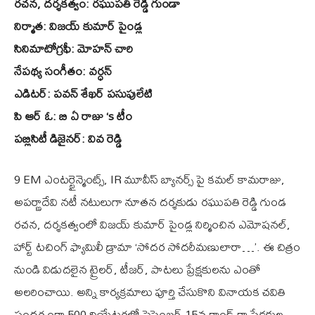
రచన, దర్శకత్వం: రఘుపతి రెడ్డి గుండా
నిర్మాత: విజయ్ కుమార్ పైండ్ల
సినిమాటోగ్రఫీ: మోహన్ చారి
నేపథ్య సంగీతం: వర్ధన్
ఎడిటర్: పవన్ శేఖర్ పసుపులేటి
పి ఆర్ ఓ: బి ఏ రాజు ‘s టీం
పబ్లిసిటీ డిజైనర్: వివ రెడ్డి
9 EM ఎంటర్టైన్మెంట్స్, IR మూవీస్ బ్యానర్స్ పై కమల్ కామరాజు,
అపర్ణాదేవి నటీ నటులుగా నూతన దర్శకుడు రఘుపతి రెడ్డి గుండ
రచన, దర్శకత్వంలో విజయ్ కుమార్ పైండ్ల నిర్మించిన ఎమోషనల్,
హార్ట్ టచింగ్ ఫ్యామిలీ డ్రామా ‘సోదర సోదరీమణులారా…’. ఈ చిత్రం
నుండి విడుదలైన ట్రైలర్, టీజర్, పాటలు ప్రేక్షకులను ఎంతో
అలరించాయి. అన్ని కార్యక్రమాలు పూర్తి చేసుకొని వినాయక చవితి
సందర్భంగా 500 థియేటర్లలో సెప్టెంబర్ 15న గ్రాండ్ గా ప్రేక్షకుల