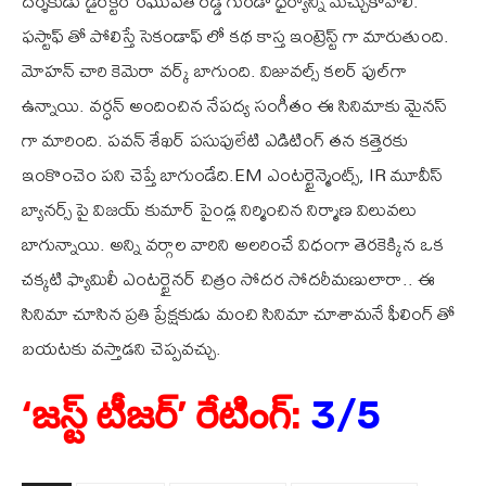
దర్శకుడు డైరెక్టర్ రఘుపతి రెడ్డి గుండా ధైర్యాన్ని మెచ్చుకోవాలి.
ఫస్టాఫ్ తో పోలిస్తే సెకండాఫ్ లో కథ కాస్త ఇంట్రెస్ట్ గా మారుతుంది.
మోహన్ చారి కెమెరా వర్క్ బాగుంది. విజువల్స్ కలర్‌ ఫుల్‌గా
ఉన్నాయి. వర్ధన్ అందించిన నేపద్య సంగీతం ఈ సినిమాకు మైనస్
గా మారింది. పవన్ శేఖర్ పసుపులేటి ఎడిటింగ్ తన కత్తెరకు
ఇంకొంచెం పని చెప్తే బాగుండేది.EM ఎంటర్టైన్మెంట్స్, IR మూవీస్
బ్యానర్స్ పై విజయ్ కుమార్ పైండ్ల నిర్మించిన నిర్మాణ విలువలు
బాగున్నాయి. అన్ని వర్గాల వారిని అలరించే విధంగా తెరకెక్కిన ఒక
చక్కటి ఫ్యామిలీ ఎంటర్టైనర్ చిత్రం సోదర సోదరీమణులారా.. ఈ
సినిమా చూసిన ప్రతి ప్రేక్షకుడు మంచి సినిమా చూశామనే ఫీలింగ్ తో
బయటకు వస్తాడని చెప్పవచ్చు.
‘జస్ట్ టీజర్’ రేటింగ్:
3/5