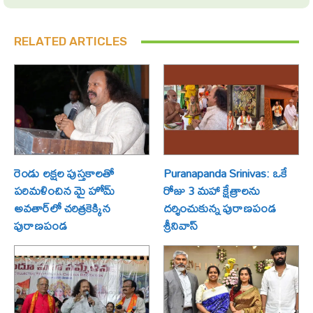
RELATED ARTICLES
రెండు లక్షల పుస్తకాలతో
Puranapanda Srinivas: ఒకే
పరిమళించిన మై హోమ్
రోజు 3 మహా క్షేత్రాలను
అవతార్‌లో చరిత్రకెక్కిన
దర్శించుకున్న పురాణపండ
పురాణపండ
శ్రీనివాస్