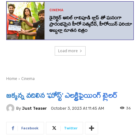
CINEMA
డైరెక్టర్ అనిల్ రావిపూడి క్లాప్ తో ఘనంగా
ప్రారంభమైన హీరో సత్యదేవ్, హీరోయిన్ ఫరియా
అబ్దుల్లా నూతన చిత్రం
Load more