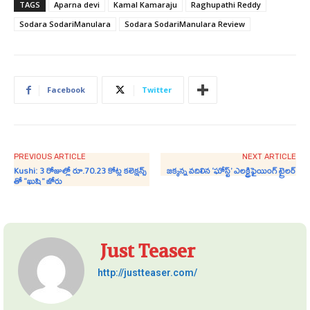
TAGS
Aparna devi
Kamal Kamaraju
Raghupathi Reddy
Sodara SodariManulara
Sodara SodariManulara Review
Facebook
Twitter
PREVIOUS ARTICLE
NEXT ARTICLE
Kushi: 3 రోజుల్లో రూ.70.23 కోట్ల కలెక్షన్స్
జక్కన్న వదిలిన ‘ఘోస్ట్’ ఎలక్ట్రి‌ఫైయింగ్ ట్రైలర్
తో “ఖుషి” జోరు
Just Teaser
http://justteaser.com/