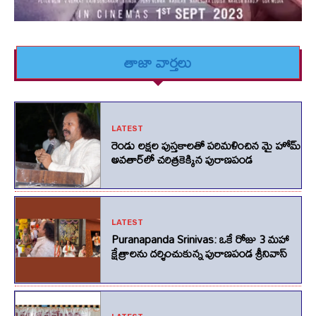
తాజా వార్తలు
LATEST
రెండు లక్షల పుస్తకాలతో పరిమళించిన మై హోమ్
అవతార్‌లో చరిత్రకెక్కిన పురాణపండ
LATEST
Puranapanda Srinivas: ఒకే రోజు 3 మహా
క్షేత్రాలను దర్శించుకున్న పురాణపండ శ్రీనివాస్