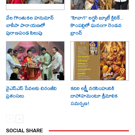
వేల గొంతుకల హనుమాన్
“హివాగ” లగ్జరీ బ్యూటీ క్లినిక్..
చాలీసా పారాయణలో
కొంపల్లిలో ఘనంగా రెండవ
పురాణపండ పిలుపు
బ్రాంచ్
వైఎస్ఎస్ సేవలకు చిరంజీవి
కదిరి లక్ష్మీ నరసింహునికి
ప్రశంసలు
దాసోహమంటూ శ్రీమాలిక
సమర్పణ!
SOCIAL SHARE