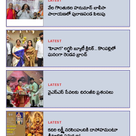
LATEST
వేల గొంతుకల హనుమాన్ చాలీసా
పారాయణలో పురాణపండ పిలుపు
LATEST
“హివాగ” లగ్జరీ బ్యూటీ క్లినిక్.. కొంపల్లిలో
ఘనంగా రెండవ బ్రాంచ్
LATEST
వైఎస్ఎస్ సేవలకు చిరంజీవి ప్రశంసలు
LATEST
కదిరి లక్ష్మీ నరసింహునికి దాసోహమంటూ
శ్రీమాలిక సమర్పణ!