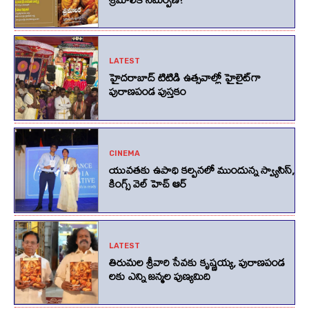
LATEST
హైదరాబాద్ టిటిడి ఉత్సవాల్లో హైలైట్‌గా
పురాణపండ పుస్తకం
CINEMA
యువతకు ఉపాధి కల్పనలో ముందున్న స్వ్యాసిస్,
కింగ్స్‌ వెల్‌ హెచ్‌ ఆర్‌
LATEST
తిరుమల శ్రీవారి సేవకు కృష్ణయ్య, పురాణపండ
లకు ఎన్ని జన్మల పుణ్యమిది