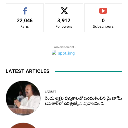
22,046
3,912
0
Fans
Followers
Subscribers
- Advertisement -
LATEST ARTICLES
LATEST
రెండు లక్షల పుస్తకాలతో పరిమళించిన మై హోమ్
అవతార్‌లో చరిత్రకెక్కిన పురాణపండ