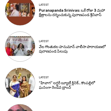
LATEST
Puranapanda Srinivas: ఒకే రోజు 3 మహా
క్షేత్రాలను దర్శించుకున్న పురాణపండ శ్రీనివాస్
LATEST
వేల గొంతుకల హనుమాన్ చాలీసా పారాయణలో
పురాణపండ పిలుపు
LATEST
“హివాగ” లగ్జరీ బ్యూటీ క్లినిక్.. కొంపల్లిలో
ఘనంగా రెండవ బ్రాంచ్