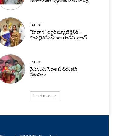
పారాయణలో పురాణపండ పిలుపు
LATEST
“హివాగ” లగ్జరీ బ్యూటీ క్లినిక్..
కొంపల్లిలో ఘనంగా రెండవ బ్రాంచ్
LATEST
వైఎస్ఎస్ సేవలకు చిరంజీవి
ప్రశంసలు
Load more