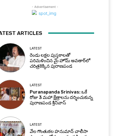
- Advertisement -
ATEST ARTICLES
LATEST
రెండు లక్షల పుస్తకాలతో
పరిమళించిన మై హోమ్ అవతార్‌లో
చరిత్రకెక్కిన పురాణపండ
LATEST
Puranapanda Srinivas: ఒకే
రోజు 3 మహా క్షేత్రాలను దర్శించుకున్న
పురాణపండ శ్రీనివాస్
LATEST
వేల గొంతుకల హనుమాన్ చాలీసా