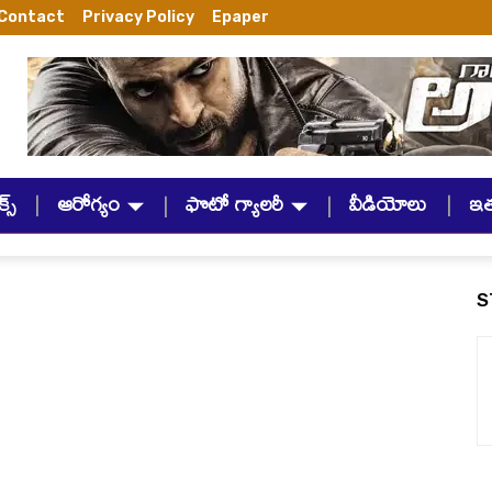
Contact
Privacy Policy
Epaper
్స్
ఆరోగ్యం
ఫొటో గ్యాలరీ
వీడియోలు
ఇ
S