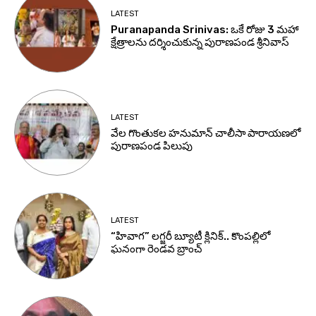
LATEST
Puranapanda Srinivas: ఒకే రోజు 3 మహా
క్షేత్రాలను దర్శించుకున్న పురాణపండ శ్రీనివాస్
LATEST
వేల గొంతుకల హనుమాన్ చాలీసా పారాయణలో
పురాణపండ పిలుపు
LATEST
“హివాగ” లగ్జరీ బ్యూటీ క్లినిక్.. కొంపల్లిలో
ఘనంగా రెండవ బ్రాంచ్