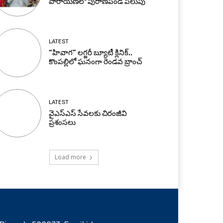
పారాయణలో పురాణపండ పిలుపు
LATEST
“హివాగ” లగ్జరీ బ్యూటీ క్లినిక్..
కొంపల్లిలో ఘనంగా రెండవ బ్రాంచ్
LATEST
వైఎస్ఎస్ సేవలకు చిరంజీవి
ప్రశంసలు
Load more