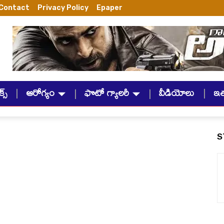
Contact
Privacy Policy
Epaper
్స్
ఆరోగ్యం
ఫొటో గ్యాలరీ
వీడియోలు
ఇ
S