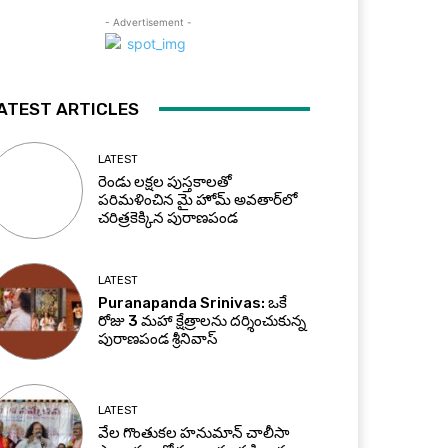
- Advertisement -
ATEST ARTICLES
LATEST
రెండు లక్షల పుస్తకాలతో
పరిమళించిన మై హోమ్ అవతార్‌లో
చరిత్రకెక్కిన పురాణపండ
LATEST
Puranapanda Srinivas: ఒకే
రోజు 3 మహా క్షేత్రాలను దర్శించుకున్న
పురాణపండ శ్రీనివాస్
LATEST
వేల గొంతుకల హనుమాన్ చాలీసా