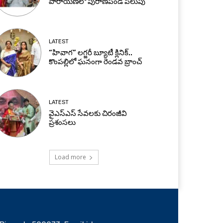
పారాయణలో పురాణపండ పిలుపు
LATEST
“హివాగ” లగ్జరీ బ్యూటీ క్లినిక్..
కొంపల్లిలో ఘనంగా రెండవ బ్రాంచ్
LATEST
వైఎస్ఎస్ సేవలకు చిరంజీవి
ప్రశంసలు
Load more