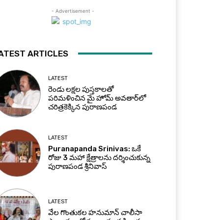
- Advertisement -
ATEST ARTICLES
LATEST
రెండు లక్షల పుస్తకాలతో
పరిమళించిన మై హోమ్ అవతార్‌లో
చరిత్రకెక్కిన పురాణపండ
LATEST
Puranapanda Srinivas: ఒకే
రోజు 3 మహా క్షేత్రాలను దర్శించుకున్న
పురాణపండ శ్రీనివాస్
LATEST
వేల గొంతుకల హనుమాన్ చాలీసా