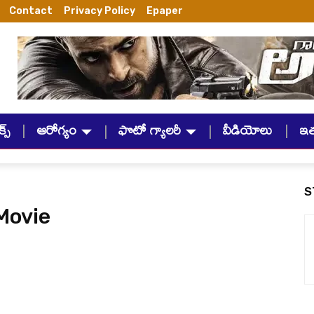
Contact
Privacy Policy
Epaper
్స్
ఆరోగ్యం
ఫొటో గ్యాలరీ
వీడియోలు
ఇ
S
Movie