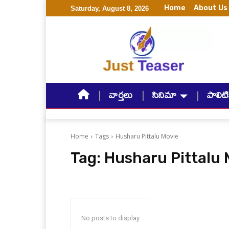
Home
About Us
Saturday, August 8, 2026
వార్తలు
సినిమా
పాలిటిక
Home
Tags
Husharu Pittalu Movie
Tag:
Husharu Pittalu 
No posts to display