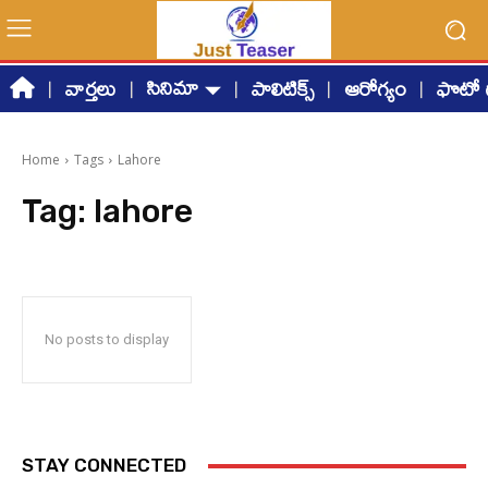
సినిమా
వార్తలు
పాలిటిక్స్
ఆరోగ్యం
ఫొటో గ
Home
Tags
Lahore
Tag:
lahore
No posts to display
STAY CONNECTED