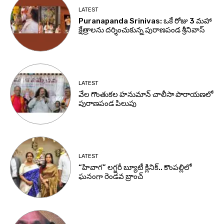
LATEST
Puranapanda Srinivas: ఒకే రోజు 3 మహా
క్షేత్రాలను దర్శించుకున్న పురాణపండ శ్రీనివాస్
LATEST
వేల గొంతుకల హనుమాన్ చాలీసా పారాయణలో
పురాణపండ పిలుపు
LATEST
“హివాగ” లగ్జరీ బ్యూటీ క్లినిక్.. కొంపల్లిలో
ఘనంగా రెండవ బ్రాంచ్