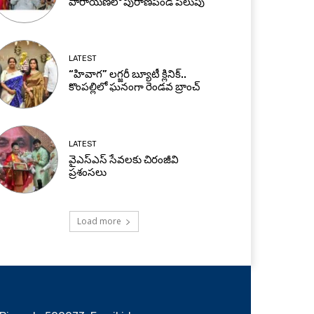
పారాయణలో పురాణపండ పిలుపు
LATEST
“హివాగ” లగ్జరీ బ్యూటీ క్లినిక్..
కొంపల్లిలో ఘనంగా రెండవ బ్రాంచ్
LATEST
వైఎస్ఎస్ సేవలకు చిరంజీవి
ప్రశంసలు
Load more