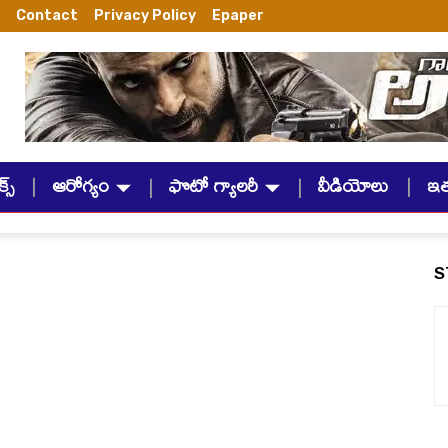
Contact
Privacy Policy
Epaper
్స్
ఆరోగ్యం
ఫొటో గ్యాలరీ
వీడియోలు
ఇ
S