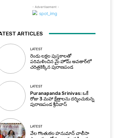
- Advertisement -
ATEST ARTICLES
LATEST
రెండు లక్షల పుస్తకాలతో
పరిమళించిన మై హోమ్ అవతార్‌లో
చరిత్రకెక్కిన పురాణపండ
LATEST
Puranapanda Srinivas: ఒకే
రోజు 3 మహా క్షేత్రాలను దర్శించుకున్న
పురాణపండ శ్రీనివాస్
LATEST
వేల గొంతుకల హనుమాన్ చాలీసా